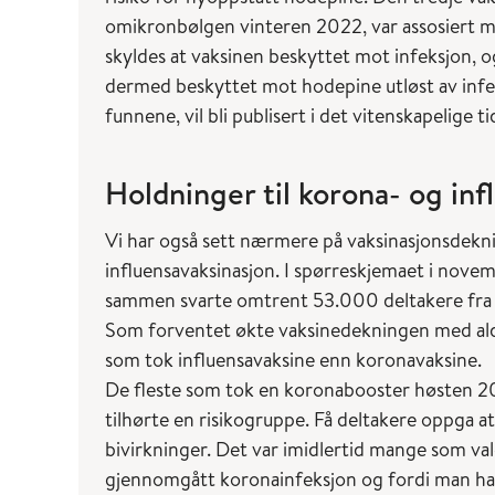
omikronbølgen vinteren 2022, var assosiert me
skyldes at vaksinen beskyttet mot infeksjon, og
dermed beskyttet mot hodepine utløst av infe
funnene, vil bli publisert i det vitenskapelige 
Holdninger til korona- og inf
Vi har også sett nærmere på vaksinasjonsdekni
influensavaksinasjon. I spørreskjemaet i nove
sammen svarte omtrent 53.000 deltakere fra
Som forventet økte vaksinedekningen med alder, 
som tok influensavaksine enn koronavaksine.
De fleste som tok en koronabooster høsten 202
tilhørte en risikogruppe. Få deltakere oppga a
bivirkninger. Det var imidlertid mange som val
gjennomgått koronainfeksjon og fordi man ha