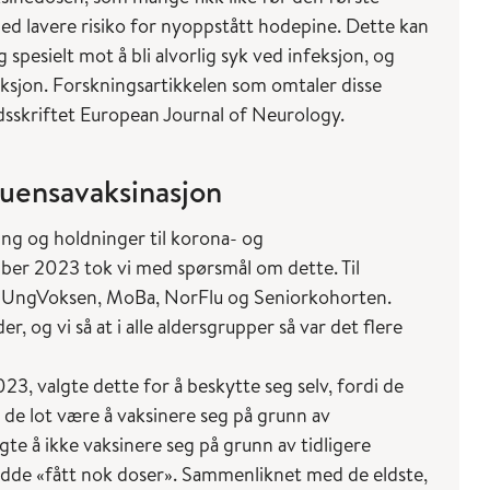
d lavere risiko for nyoppstått hodepine. Dette kan
 spesielt mot å bli alvorlig syk ved infeksjon, og
ksjon. Forskningsartikkelen som omtaler disse
tidsskriftet European Journal of Neurology.
luensavaksinasjon
ng og holdninger til korona- og
mber 2023 tok vi med spørsmål om dette. Til
 UngVoksen, MoBa, NorFlu og Seniorkohorten.
og vi så at i alle aldersgrupper så var det flere
3, valgte dette for å beskytte seg selv, fordi de
t de lot være å vaksinere seg på grunn av
gte å ikke vaksinere seg på grunn av tidligere
dde «fått nok doser». Sammenliknet med de eldste,