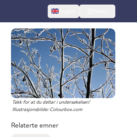
Change language
English
Meny
l om endringer
Takk for at du deltar i undersøkelsen!
Illustrasjonsbilde: Colourbox.com
Relaterte emner