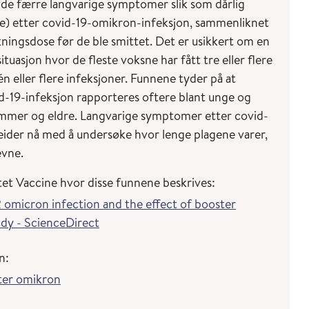
vde færre langvarige symptomer slik som dårlig
e) etter covid-19-omikron-infeksjon, sammenliknet
ningsdose før de ble smittet. Det er usikkert om en
uasjon hvor de fleste voksne har fått tre eller flere
n eller flere infeksjoner. Funnene tyder på at
-19-infeksjon rapporteres oftere blant unge og
mmer og eldre. Langvarige symptomer etter covid-
beider nå med å undersøke hvor lenge plagene varer,
evne.
iftet Vaccine hvor disse funnene beskrives:
icron infection and the effect of booster
udy - ScienceDirect
n:
ter omikron