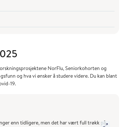
2025
i forskningsprosjektene NorFlu, Seniorkohorten og
gsfunn og hva vi ønsker å studere videre. Du kan blant
vid-19.
ger enn tidligere, men det har vært full trøkk på