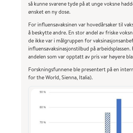
så kunne svarene tyde på at unge voksne hadd
ønsket en ny dose.
For influensavaksinen var hovedårsaker til vaks
å beskytte andre. En stor andel av friske voks
de ikke var i målgruppen for vaksinasjonsanbef
influensavaksinasjonstilbud på arbeidsplassen. 
andelen som var opptatt av pris var høyere bl
Forskningsfunnene ble presentert på en intern
for the World, Sienna, Italia).