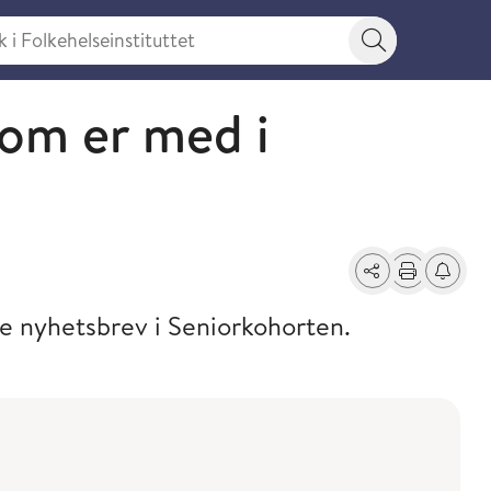
 Folkehelseinstituttet
Søkeknapp
 som er med i
Del
Skriv ut
Få varse
ere nyhetsbrev i Seniorkohorten.