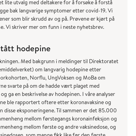
t lite utvalg med deltakere for å forsøke å forstå
gge bak langvarige symptomer etter covid-19. Vi
ener som blir skrudd av og på. Prøvene er kjørt på
ne. Vi skriver mer om funn i neste nyhetsbrev.
tått hodepine
lkningen. Med bakgrunn i meldinger til Direktoratet
emiddelverket) om langvarig hodepine etter
eniorkohorten, Norflu, UngVoksen og MoBa om
rne svarte på om de hadde vært plaget med
og ga en beskrivelse av hodepinen. I våre analyser
ine ble rapportert oftere etter koronavaksine og
en disse eksponeringene. Til sammen er det 85.000
sammenheng mellom førstegangs koronainfeksjon og
ammenheng mellom første og andre vaksinedose, og
ksinedosen, som mange fikk like før den første