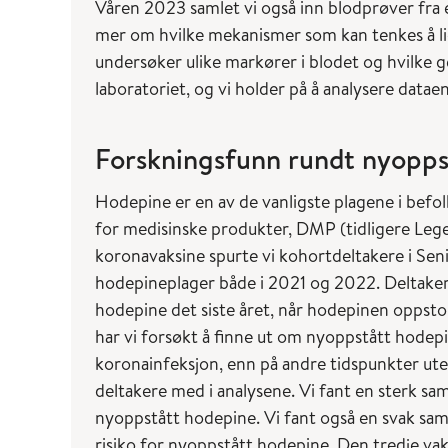
Våren 2023 samlet vi også inn blodprøver fra e
mer om hvilke mekanismer som kan tenkes å li
undersøker ulike markører i blodet og hvilke g
laboratoriet, og vi holder på å analysere datae
Forskningsfunn rundt nyopps
Hodepine er en av de vanligste plagene i befo
for medisinske produkter, DMP (tidligere Leg
koronavaksine spurte vi kohortdeltakere i S
hodepineplager både i 2021 og 2022. Deltake
hodepine det siste året, når hodepinen oppsto 
har vi forsøkt å finne ut om nyoppstått hodep
koronainfeksjon, enn på andre tidspunkter ut
deltakere med i analysene. Vi fant en sterk 
nyoppstått hodepine. Vi fant også en svak s
risiko for nyoppstått hodepine. Den tredje va