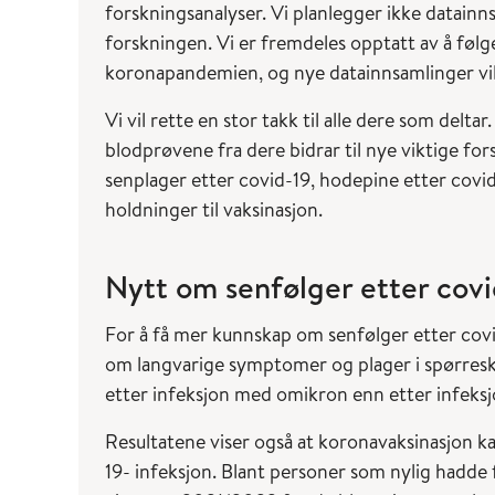
forskningsanalyser. Vi planlegger ikke datainns
forskningen. Vi er fremdeles opptatt av å føl
koronapandemien, og nye datainnsamlinger vil 
Vi vil rette en stor takk til alle dere som del
blodprøvene fra dere bidrar til nye viktige fo
senplager etter covid-19, hodepine etter covi
holdninger til vaksinasjon.
Nytt om senfølger etter covi
For å få mer kunnskap om senfølger etter covid-
om langvarige symptomer og plager i spørreskj
etter infeksjon med omikron enn etter infek
Resultatene viser også at koronavaksinasjon 
19- infeksjon. Blant personer som nylig hadde 