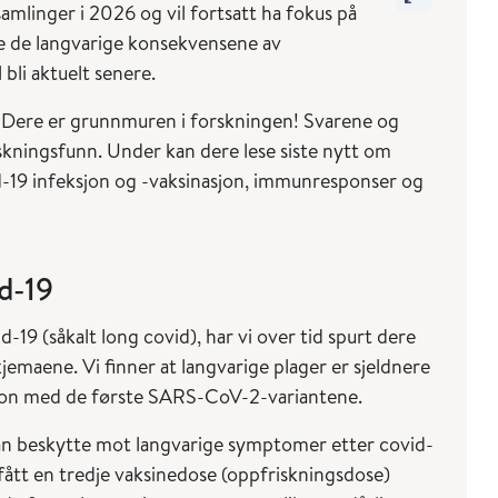
amlinger i 2026 og vil fortsatt ha fokus på
ge de langvarige konsekvensene av
bli aktuelt senere.
tar. Dere er grunnmuren i forskningen! Svarene og
rskningsfunn. Under kan dere lese siste nytt om
d-19 infeksjon og -vaksinasjon, immunresponser og
d-19
19 (såkalt long covid), har vi over tid spurt dere
emaene. Vi finner at langvarige plager er sjeldnere
sjon med de første SARS-CoV-2-variantene.
kan beskytte mot langvarige symptomer etter covid-
fått en tredje vaksinedose (oppfriskningsdose)