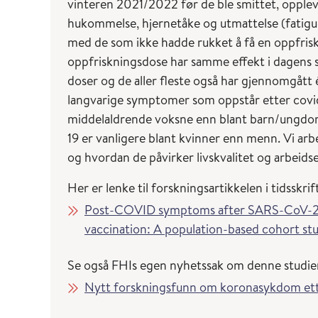
vinteren 2021/2022 før de ble smittet, opple
hukommelse, hjernetåke og utmattelse (fatigu
med de som ikke hadde rukket å få en oppfrisk
oppfriskningsdose har samme effekt i dagens sit
doser og de aller fleste også har gjennomgått é
langvarige symptomer som oppstår etter covid
middelaldrende voksne enn blant barn/ungdo
19 er vanligere blant kvinner enn menn. Vi ar
og hvordan de påvirker livskvalitet og arbeids
Her er lenke til forskningsartikkelen i tidsskr
Post-COVID symptoms after SARS-CoV-2 om
vaccination: A population-based cohort st
Se også FHIs egen nyhetssak om denne studie
Nytt forskningsfunn om koronasykdom et