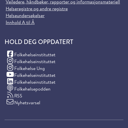
Veiledere, håndbøker, rapporter og informasjonsmateriell
Helseregistre og andre registre
Helseundersøkelser
Innhold A til Å
HOLD DEG OPPDATERT
(Facebook)
Folkehelseinstituttet
(Instagram)
Folkehelseinstituttet
(Instagram)
Folkehelse Ung
(YouTube)
Folkehelseinstituttet
(LinkedIn)
Folkehelseinstituttet
Folkehelsepodden
RSS
Nyhetsvarsel