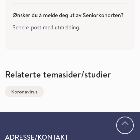
Ønsker du å melde deg ut av Seniorkohorten?
Send e-post
med utmelding.
Relaterte temasider/studier
Koronavirus
Gå
ADRESSE/KONTAKT