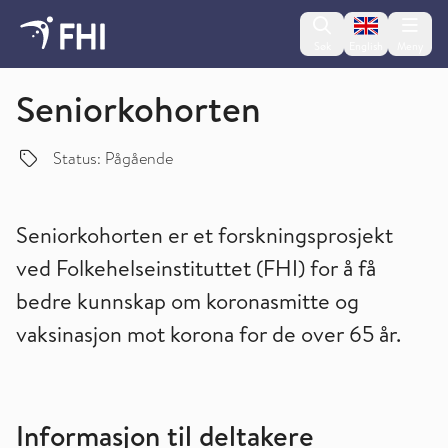
Change lan
Søk
English
Meny
Studier
Seniorkohorten
Status: Pågående
Seniorkohorten er et forskningsprosjekt
ved Folkehelseinstituttet (FHI) for å få
bedre kunnskap om koronasmitte og
vaksinasjon mot korona for de over 65 år.
Informasjon til deltakere