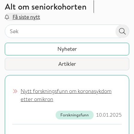
Alt om seniorkohorten
Få siste nytt
Søk på valgt sidetype i tema / område
Søk på valgt sidetype i tema / område
Søk
Nyheter
Artikler
Nytt forskningsfunn om koronasykdom
etter omikron
10.01.2025
Forskningsfunn