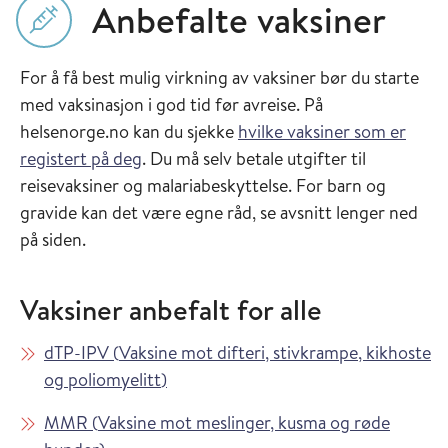
Anbefalte vaksiner
For å få best mulig virkning av vaksiner bør du starte
med vaksinasjon i god tid før avreise. På
helsenorge.no kan du sjekke
hvilke vaksiner som er
registert på deg
. Du må selv betale utgifter til
reisevaksiner og malariabeskyttelse. For barn og
gravide kan det være egne råd, se avsnitt lenger ned
på siden.
Vaksiner anbefalt for alle
Les mer om
dTP-IPV
(
Vaksine mot difteri, stivkrampe, kikhoste
i Vaksinasjonsveilederen
og poliomyelitt
)
Les mer om
MMR
(
Vaksine mot meslinger, kusma og røde