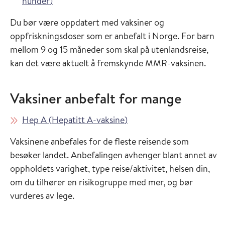
i Vaksinasjonsveilederen
hunder
)
Du bør være oppdatert med vaksiner og
oppfriskningsdoser som er anbefalt i Norge. For barn
mellom 9 og 15 måneder som skal på utenlandsreise,
kan det være aktuelt å fremskynde MMR-vaksinen.
Vaksiner anbefalt for mange
Les mer om
i Vaksinasjonsveilederen
Hep A
(
Hepatitt A-vaksine
)
Vaksinene anbefales for de fleste reisende som
besøker landet. Anbefalingen avhenger blant annet av
oppholdets varighet, type reise/aktivitet, helsen din,
om du tilhører en risikogruppe med mer, og bør
vurderes av lege.