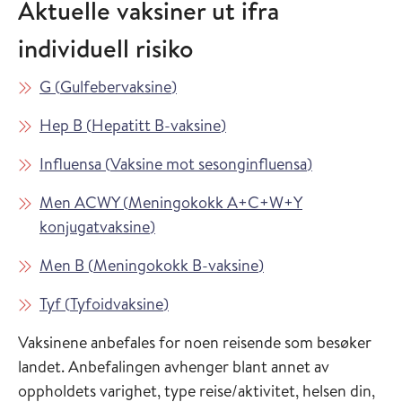
Aktuelle vaksiner ut ifra
individuell risiko
Les mer om
i Vaksinasjonsveilederen
G
(
Gulfebervaksine
)
Les mer om
i Vaksinasjonsveilederen
Hep B
(
Hepatitt B-vaksine
)
Les mer om
i Vaksinasjon
Influensa
(
Vaksine mot sesonginfluensa
)
Les mer om
Men ACWY
(
Meningokokk A+C+W+Y
i Vaksinasjonsveilederen
konjugatvaksine
)
Les mer om
i Vaksinasjonsveiled
Men B
(
Meningokokk B-vaksine
)
Les mer om
i Vaksinasjonsveilederen
Tyf
(
Tyfoidvaksine
)
Vaksinene anbefales for noen reisende som besøker
landet. Anbefalingen avhenger blant annet av
oppholdets varighet, type reise/aktivitet, helsen din,