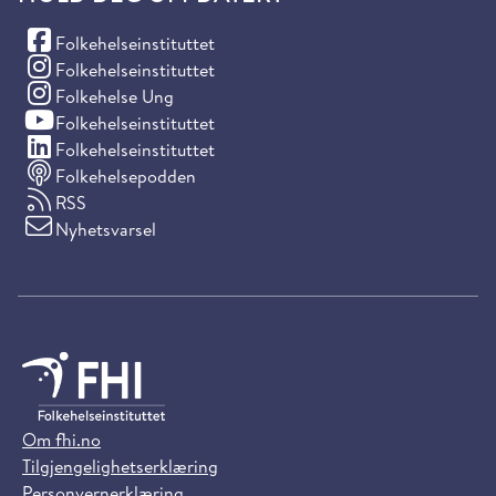
(Facebook)
Folkehelseinstituttet
(Instagram)
Folkehelseinstituttet
(Instagram)
Folkehelse Ung
(YouTube)
Folkehelseinstituttet
(LinkedIn)
Folkehelseinstituttet
Folkehelsepodden
RSS
Nyhetsvarsel
Om fhi.no
Tilgjengelighetserklæring
Personvernerklæring