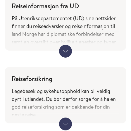
Reiseinformasjon fra UD
På Utenriksdepartementet (UD) sine nettsider
finner du reiseadvarsler og reiseinformasjon til
land Norge har diplomatiske forbindelser med
samt en oversikt over hvilke tjenester og typer
bistand norske borgere på reise kan forvente av
utenrikstjenesten.
UDs reiseinformasjon (regjeringen.no)
Reiseforsikring
Landene du finner i tjenesten Smittevernråd og
reisevaksiner (fhi.no) er basert på UDs liste over
Legebesøk og sykehusopphold kan bli veldig
land Norge har diplomatiske forbindelser med.
dyrt i utlandet. Du bør derfor sørge for å ha en
god r
eiseforsikring som er dekkende for din
neste reise.
Ved reise til andre EØS-land bør du også huske å