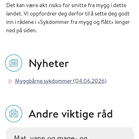
Det kan være økt risiko for smitte fra mygg i dette
landet. Vi oppfordrer deg derfor til å sette deg godt
inn i rådene i «Sykdommer fra mygg og flått» lenger
ned på siden.
Nyheter
Les mer om
i Vaksinasjon
Myggbårne sykdommer (04.06.2026)
Andre viktige råd
Mat, vann og mage- og