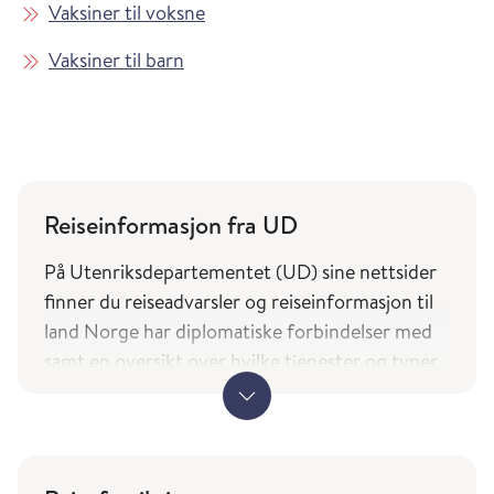
Vaksiner til voksne
Vaksiner til barn
Reiseinformasjon fra UD
På Utenriksdepartementet (UD) sine nettsider
finner du reiseadvarsler og reiseinformasjon til
land Norge har diplomatiske forbindelser med
samt en oversikt over hvilke tjenester og typer
bistand norske borgere på reise kan forvente av
utenrikstjenesten.
UDs reiseinformasjon (regjeringen.no)