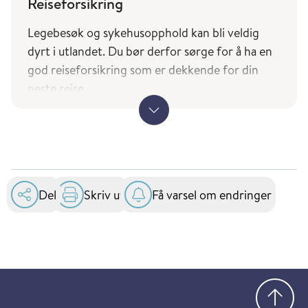
Reiseforsikring
Landene du finner i tjenesten Smittevernråd og
reisevaksiner (fhi.no) er basert på UDs liste over
Legebesøk og sykehusopphold kan bli veldig
land Norge har diplomatiske forbindelser med.
dyrt i utlandet. Du bør derfor sørge for å ha en
god r
eiseforsikring som er dekkende for din
neste reise.
Ved reise til andre EØS-land bør du også huske å
ha med deg Europeisk helsetrygdkort.
Søk om Europeisk helsetrygdkort
(helsenorge.no)
Del
Skriv ut
Få varsel om endringer
Kortet gir rett til nødvendig helsehjelp ved
offentlige sykehus i EU og EØS og er gratis.
Gå