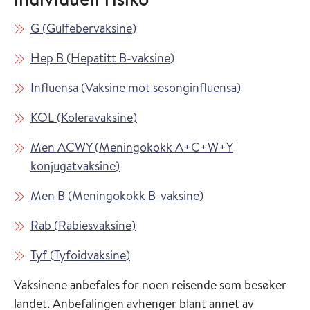
Les mer om
i Vaksinasjonsveilederen
G
(
Gulfebervaksine
)
Les mer om
i Vaksinasjonsveilederen
Hep B
(
Hepatitt B-vaksine
)
Les mer om
i Vaksinasjon
Influensa
(
Vaksine mot sesonginfluensa
)
Les mer om
i Vaksinasjonsveilederen
KOL
(
Koleravaksine
)
Les mer om
Men ACWY
(
Meningokokk A+C+W+Y
i Vaksinasjonsveilederen
konjugatvaksine
)
Les mer om
i Vaksinasjonsveiled
Men B
(
Meningokokk B-vaksine
)
Les mer om
i Vaksinasjonsveilederen
Rab
(
Rabiesvaksine
)
Les mer om
i Vaksinasjonsveilederen
Tyf
(
Tyfoidvaksine
)
Vaksinene anbefales for noen reisende som besøker
landet. Anbefalingen avhenger blant annet av