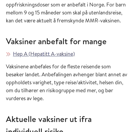
oppfriskningsdoser som er anbefalt i Norge. For barn
mellom 9 og 15 måneder som skal på utenlandsreise,
kan det være aktuelt å fremskynde MMR-vaksinen.
Vaksiner anbefalt for mange
Les mer om
i Vaksinasjonsveilederen
Hep A
(
Hepatitt A-vaksine
)
Vaksinene anbefales for de fleste reisende som
besøker landet. Anbefalingen avhenger blant annet av
oppholdets varighet, type reise/aktivitet, helsen din,
om du tilhører en risikogruppe med mer, og bør
vurderes av lege.
Aktuelle vaksiner ut ifra
individuell risiko