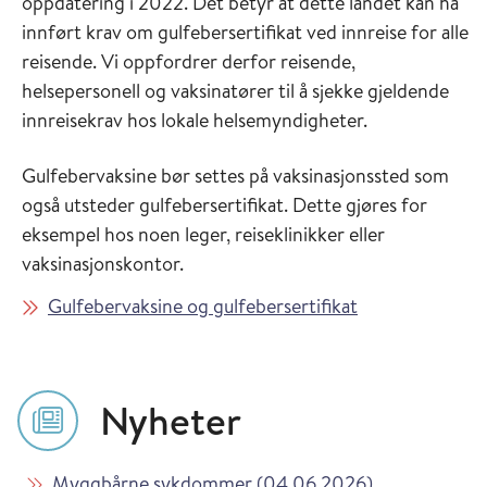
oppdatering i 2022. Det betyr at dette landet kan ha
innført krav om gulfebersertifikat ved innreise for alle
reisende. Vi oppfordrer derfor reisende,
helsepersonell og vaksinatører til å sjekke gjeldende
innreisekrav hos lokale helsemyndigheter.
Gulfebervaksine bør settes på vaksinasjonssted som
også utsteder gulfebersertifikat. Dette gjøres for
eksempel hos noen leger, reiseklinikker eller
vaksinasjonskontor.
Gulfebervaksine og gulfebersertifikat
Nyheter
Les mer om
i Vaksinasjon
Myggbårne sykdommer (04.06.2026)