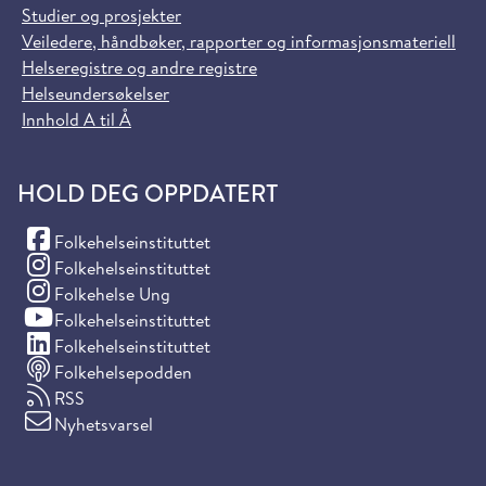
Studier og prosjekter
Veiledere, håndbøker, rapporter og informasjonsmateriell
Helseregistre og andre registre
Helseundersøkelser
Innhold A til Å
HOLD DEG OPPDATERT
(Facebook)
Folkehelseinstituttet
(Instagram)
Folkehelseinstituttet
(Instagram)
Folkehelse Ung
(YouTube)
Folkehelseinstituttet
(LinkedIn)
Folkehelseinstituttet
Folkehelsepodden
RSS
Nyhetsvarsel