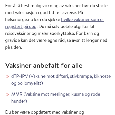
For å få best mulig virkning av vaksiner bør du starte
med vaksinasjon i god tid før avreise. På
helsenorge.no kan du sjekke
hvilke vaksiner som er
registert på deg
. Du må selv betale utgifter til
reisevaksiner og malariabeskyttelse. For barn og
gravide kan det være egne råd, se avsnitt lenger ned
på siden.
Vaksiner anbefalt for alle
Les mer om
dTP-IPV
(
Vaksine mot difteri, stivkrampe, kikhoste
i Vaksinasjonsveilederen
og poliomyelitt
)
Les mer om
MMR
(
Vaksine mot meslinger, kusma og røde
i Vaksinasjonsveilederen
hunder
)
Du bør være oppdatert med vaksiner og