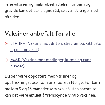
reisevaksiner og malariabeskyttelse. For barn og
gravide kan det være egne råd, se avsnitt lenger ned
på siden.
Vaksiner anbefalt for alle
Les mer om
dTP-IPV
(
Vaksine mot difteri, stivkrampe, kikhoste
i Vaksinasjonsveilederen
og poliomyelitt
)
Les mer om
MMR
(
Vaksine mot meslinger, kusma og røde
i Vaksinasjonsveilederen
hunder
)
Du bør være oppdatert med vaksiner og
oppfriskningsdoser som er anbefalt i Norge. For barn
mellom 9 og 15 måneder som skal på utenlandsreise,
kan det være aktuelt å fremskynde MMR-vaksinen.