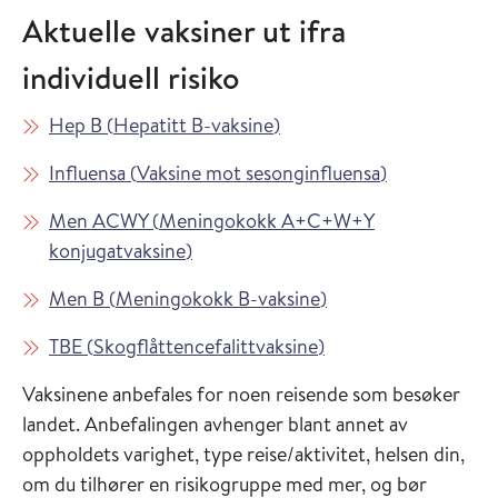
Aktuelle vaksiner ut ifra
individuell risiko
Les mer om
i Vaksinasjonsveilederen
Hep B
(
Hepatitt B-vaksine
)
Les mer om
i Vaksinasjon
Influensa
(
Vaksine mot sesonginfluensa
)
Les mer om
Men ACWY
(
Meningokokk A+C+W+Y
i Vaksinasjonsveilederen
konjugatvaksine
)
Les mer om
i Vaksinasjonsveiled
Men B
(
Meningokokk B-vaksine
)
Les mer om
i Vaksinasjonsveiled
TBE
(
Skogflåttencefalittvaksine
)
Vaksinene anbefales for noen reisende som besøker
landet. Anbefalingen avhenger blant annet av
oppholdets varighet, type reise/aktivitet, helsen din,
om du tilhører en risikogruppe med mer, og bør