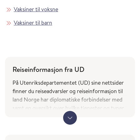
Vaksiner til voksne
Vaksiner til barn
Reiseinformasjon fra UD
På Utenriksdepartementet (UD) sine nettsider
finner du reiseadvarsler og reiseinformasjon til
land Norge har diplomatiske forbindelser med
samt en oversikt over hvilke tjenester og typer
bistand norske borgere på reise kan forvente av
utenrikstjenesten.
UDs reiseinformasjon (regjeringen.no)