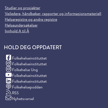
Studier og prosjekter
Veiledere, håndbøker, rapporter og informasjonsmateriell
Helseregistre og andre registre
Helseundersøkelser
Innhold A til Å
HOLD DEG OPPDATERT
(Facebook)
Folkehelseinstituttet
(Instagram)
Folkehelseinstituttet
(Instagram)
Folkehelse Ung
(YouTube)
Folkehelseinstituttet
(LinkedIn)
Folkehelseinstituttet
Folkehelsepodden
RSS
Nyhetsvarsel