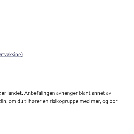
ederen
inasjonsveilederen
veilederen
i Vaksinasjonsveilederen
tvaksine
)
sveilederen
er landet. Anbefalingen avhenger blant annet av
 din, om du tilhører en risikogruppe med mer, og bør