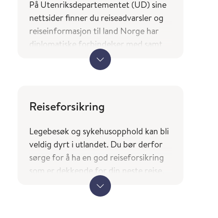
På Utenriksdepartementet (UD) sine
nettsider finner du reiseadvarsler og
reiseinformasjon til land Norge har
diplomatiske forbindelser med samt
en oversikt over hvilke tjenester og
typer bistand norske borgere på reise
kan forvente av utenrikstjenesten.
UDs reiseinformasjon
Reiseforsikring
(regjeringen.no)
Legebesøk og sykehusopphold kan bli
Landene du finner i tjenesten
veldig dyrt i utlandet. Du bør derfor
Smittevernråd og reisevaksiner
sørge for å ha en god r
eiseforsikring
(fhi.no) er basert på UDs liste over
som er dekkende for din neste reise.
land Norge har diplomatiske
forbindelser med.
Ved reise til andre EØS-land bør du
også huske å ha med deg Europeisk
helsetrygdkort.