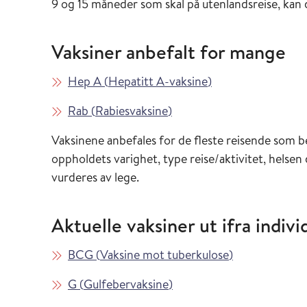
9 og 15 måneder som skal på utenlandsreise, ka
Vaksiner anbefalt for mange
Les mer om
i Vaksinasjonsveil
Hep A
(
Hepatitt A-vaksine
)
Les mer om
i Vaksinasjonsveilederen
Rab
(
Rabiesvaksine
)
Vaksinene anbefales for de fleste reisende som 
oppholdets varighet, type reise/aktivitet, helsen
vurderes av lege.
Aktuelle vaksiner ut ifra individ
Les mer om
i Vaksinasjons
BCG
(
Vaksine mot tuberkulose
)
Les mer om
i Vaksinasjonsveilederen
G
(
Gulfebervaksine
)