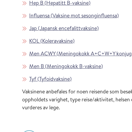
Les mer om
i Vaksinasjonsveil
Hep B
(
Hepatitt B-vaksine
)
Les mer om
i Vaks
Influensa
(
Vaksine mot sesonginfluensa
)
Les mer om
i Vaksinasjons
Jap
(
Japansk encefalittvaksine
)
Les mer om
i Vaksinasjonsveilederen
KOL
(
Koleravaksine
)
Les mer om
Men ACWY
(
Meningokokk A+C+W+Y konjuga
Les mer om
i Vaksinasjon
Men B
(
Meningokokk B-vaksine
)
Les mer om
i Vaksinasjonsveilederen
Tyf
(
Tyfoidvaksine
)
Vaksinene anbefales for noen reisende som besøk
oppholdets varighet, type reise/aktivitet, helsen
vurderes av lege.