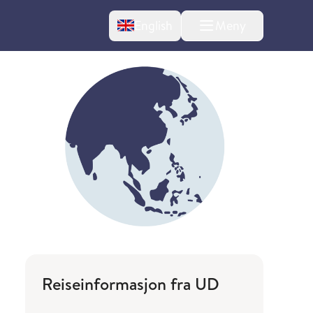
Change language
English
Meny
Reiseinformasjon fra UD