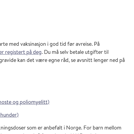
arte med vaksinasjon i god tid før avreise. På
er registert på deg
. Du må selv betale utgifter til
gravide kan det være egne råd, se avsnitt lenger ned på
i Vaksinasjonsveilederen
hoste og poliomyelitt
)
i Vaksinasjonsveilederen
 hunder
)
ningsdoser som er anbefalt i Norge. For barn mellom