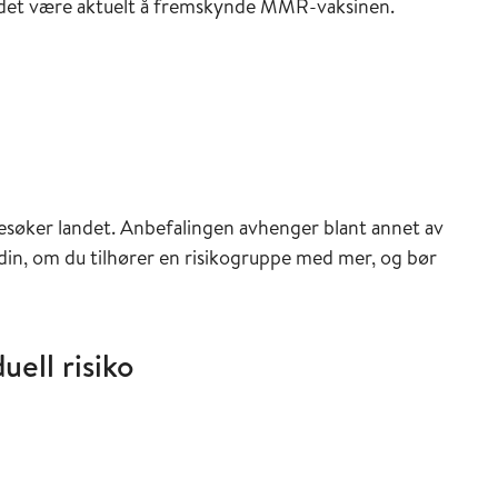
n det være aktuelt å fremskynde MMR-vaksinen.
ederen
besøker landet. Anbefalingen avhenger blant annet av
 din, om du tilhører en risikogruppe med mer, og bør
uell risiko
veilederen