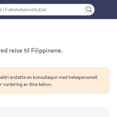
 Folkehelseinstituttet
Søkeknapp
or ditt reisemål
d reise til Filippinene.
aldri erstatte en konsultasjon med helsepersonell.
or vurdering av dine behov.