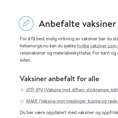
Anbefalte vaksiner
For å få best mulig virkning av vaksiner bør du st
helsenorge.no kan du sjekke
hvilke vaksiner som 
reisevaksiner og malariabeskyttelse. For barn og 
siden.
Vaksiner anbefalt for alle
Les mer om
dTP-IPV
(
Vaksine mot difteri, stivkrampe, kik
Les mer om
MMR
(
Vaksine mot meslinger, kusma og røde
Du bør være oppdatert med vaksiner og oppfrisk