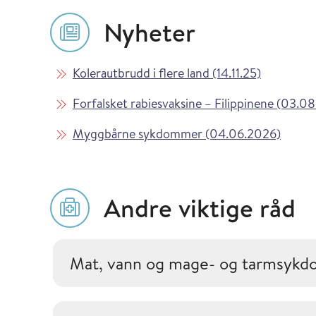
Nyheter
Les mer om
i Vaksinas
Kolerautbrudd i flere land (14.11.25)
Les mer om
Forfalsket rabiesvaksine – Filippinene (03.0
Les mer om
i Vaks
Myggbårne sykdommer (04.06.2026)
Andre viktige råd
Mat, vann og mage- og tarmsyk