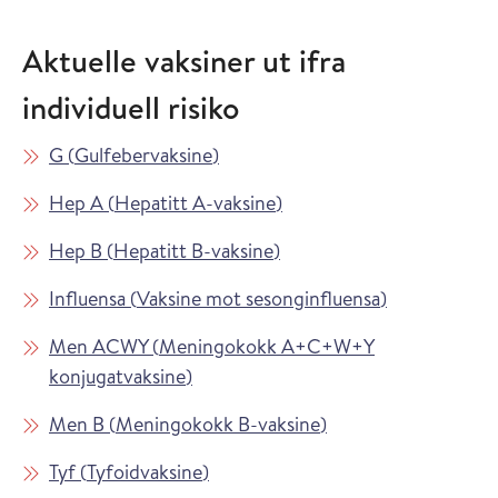
Aktuelle vaksiner ut ifra
individuell risiko
Les mer om
i Vaksinasjonsveilederen
G
(
Gulfebervaksine
)
Les mer om
i Vaksinasjonsveilederen
Hep A
(
Hepatitt A-vaksine
)
Les mer om
i Vaksinasjonsveilederen
Hep B
(
Hepatitt B-vaksine
)
Les mer om
i Vaksinasjon
Influensa
(
Vaksine mot sesonginfluensa
)
Les mer om
Men ACWY
(
Meningokokk A+C+W+Y
i Vaksinasjonsveilederen
konjugatvaksine
)
Les mer om
i Vaksinasjonsveiled
Men B
(
Meningokokk B-vaksine
)
Les mer om
i Vaksinasjonsveilederen
Tyf
(
Tyfoidvaksine
)