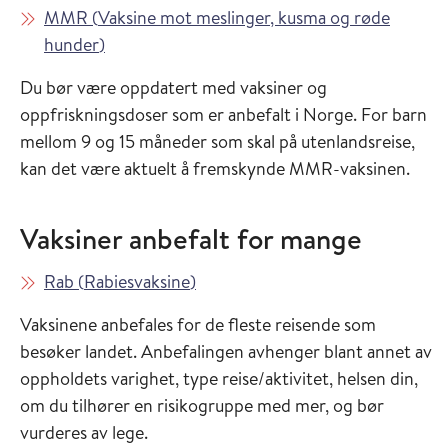
Les mer om
MMR
(
Vaksine mot meslinger, kusma og røde
i Vaksinasjonsveilederen
hunder
)
Du bør være oppdatert med vaksiner og
oppfriskningsdoser som er anbefalt i Norge. For barn
mellom 9 og 15 måneder som skal på utenlandsreise,
kan det være aktuelt å fremskynde MMR-vaksinen.
Vaksiner anbefalt for mange
Les mer om
i Vaksinasjonsveilederen
Rab
(
Rabiesvaksine
)
Vaksinene anbefales for de fleste reisende som
besøker landet. Anbefalingen avhenger blant annet av
oppholdets varighet, type reise/aktivitet, helsen din,
om du tilhører en risikogruppe med mer, og bør
vurderes av lege.