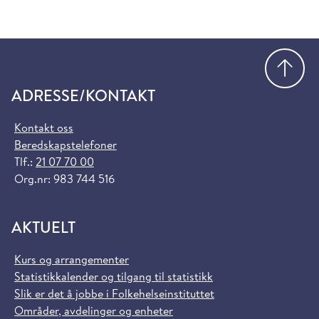
Gå
ADRESSE/KONTAKT
Kontakt oss
Beredskapstelefoner
Tlf.:
21 07 70 00
Org.nr: 983 744 516
AKTUELT
Kurs og arrangementer
Statistikkalender og tilgang til statistikk
Slik er det å jobbe i Folkehelseinstituttet
Områder, avdelinger og enheter