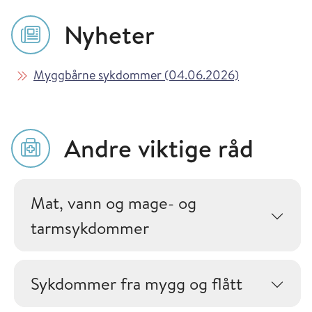
Nyheter
Les mer om
i Vaksinasjon
Myggbårne sykdommer (04.06.2026)
Andre viktige råd
Mat, vann og mage- og
tarmsykdommer
Sykdommer fra mygg og flått