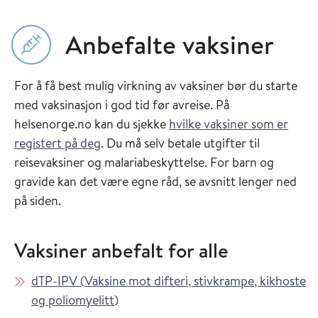
Anbefalte vaksiner
For å få best mulig virkning av vaksiner bør du starte
med vaksinasjon i god tid før avreise. På
helsenorge.no kan du sjekke
hvilke vaksiner som er
registert på deg
. Du må selv betale utgifter til
reisevaksiner og malariabeskyttelse. For barn og
gravide kan det være egne råd, se avsnitt lenger ned
på siden.
Vaksiner anbefalt for alle
Les mer om
dTP-IPV
(
Vaksine mot difteri, stivkrampe, kikhoste
i Vaksinasjonsveilederen
og poliomyelitt
)