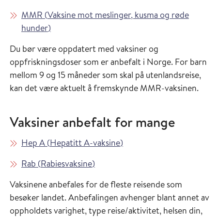
Les mer om
MMR
(
Vaksine mot meslinger, kusma og røde
i Vaksinasjonsveilederen
hunder
)
Du bør være oppdatert med vaksiner og
oppfriskningsdoser som er anbefalt i Norge. For barn
mellom 9 og 15 måneder som skal på utenlandsreise,
kan det være aktuelt å fremskynde MMR-vaksinen.
Vaksiner anbefalt for mange
Les mer om
i Vaksinasjonsveilederen
Hep A
(
Hepatitt A-vaksine
)
Les mer om
i Vaksinasjonsveilederen
Rab
(
Rabiesvaksine
)
Vaksinene anbefales for de fleste reisende som
besøker landet. Anbefalingen avhenger blant annet av
oppholdets varighet, type reise/aktivitet, helsen din,