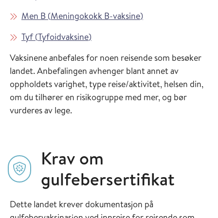
Les mer om
i Vaksinasjonsveiled
Men B
(
Meningokokk B-vaksine
)
Les mer om
i Vaksinasjonsveilederen
Tyf
(
Tyfoidvaksine
)
Vaksinene anbefales for noen reisende som besøker
landet. Anbefalingen avhenger blant annet av
oppholdets varighet, type reise/aktivitet, helsen din,
om du tilhører en risikogruppe med mer, og bør
vurderes av lege.
Krav om
gulfebersertifikat
Dette landet krever dokumentasjon på
gulfebervaksinasjon ved innreise for reisende som