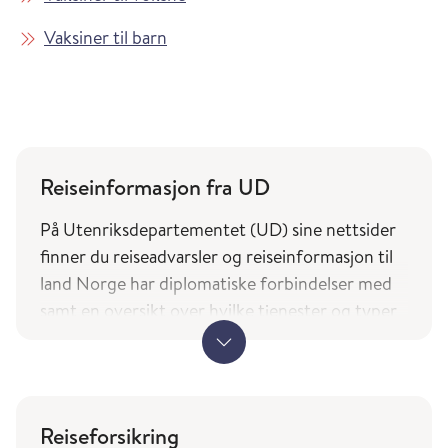
Vaksiner til barn
Reiseinformasjon fra UD
På Utenriksdepartementet (UD) sine nettsider
finner du reiseadvarsler og reiseinformasjon til
land Norge har diplomatiske forbindelser med
samt en oversikt over hvilke tjenester og typer
bistand norske borgere på reise kan forvente av
utenrikstjenesten.
UDs reiseinformasjon (regjeringen.no)
Reiseforsikring
Landene du finner i tjenesten Smittevernråd og