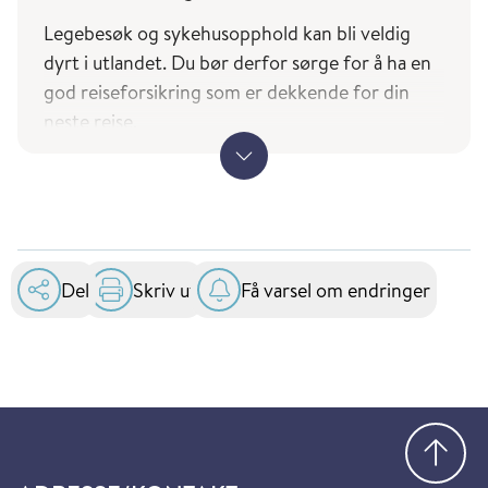
reisevaksiner (fhi.no) er basert på UDs liste over
Legebesøk og sykehusopphold kan bli veldig
land Norge har diplomatiske forbindelser med.
dyrt i utlandet. Du bør derfor sørge for å ha en
god r
eiseforsikring som er dekkende for din
neste reise.
Ved reise til andre EØS-land bør du også huske å
ha med deg Europeisk helsetrygdkort.
Søk om Europeisk helsetrygdkort
(helsenorge.no)
Del
Skriv ut
Få varsel om endringer
Kortet gir rett til nødvendig helsehjelp ved
offentlige sykehus i EU og EØS og er gratis.
Gå