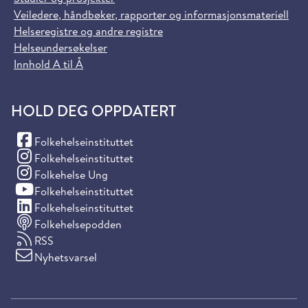
Veiledere, håndbøker, rapporter og informasjonsmateriell
Helseregistre og andre registre
Helseundersøkelser
Innhold A til Å
HOLD DEG OPPDATERT
(Facebook)
Folkehelseinstituttet
(Instagram)
Folkehelseinstituttet
(Instagram)
Folkehelse Ung
(YouTube)
Folkehelseinstituttet
(LinkedIn)
Folkehelseinstituttet
Folkehelsepodden
RSS
Nyhetsvarsel