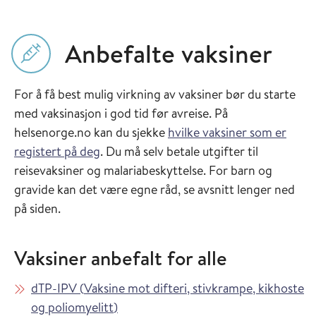
Anbefalte vaksiner
For å få best mulig virkning av vaksiner bør du starte
med vaksinasjon i god tid før avreise. På
helsenorge.no kan du sjekke
hvilke vaksiner som er
registert på deg
. Du må selv betale utgifter til
reisevaksiner og malariabeskyttelse. For barn og
gravide kan det være egne råd, se avsnitt lenger ned
på siden.
Vaksiner anbefalt for alle
Les mer om
dTP-IPV
(
Vaksine mot difteri, stivkrampe, kikhoste
i Vaksinasjonsveilederen
og poliomyelitt
)