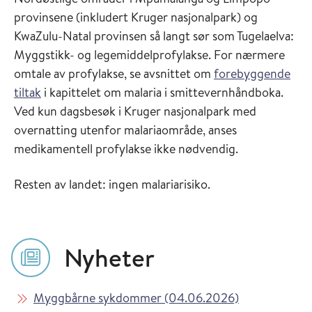
provinsene (inkludert Kruger nasjonalpark) og
KwaZulu-Natal provinsen så langt sør som Tugelaelva:
Myggstikk- og legemiddelprofylakse. For nærmere
omtale av profylakse, se avsnittet om
forebyggende
tiltak
i kapittelet om malaria i smittevernhåndboka.
Ved kun dagsbesøk i Kruger nasjonalpark med
overnatting utenfor malariaområde, anses
medikamentell profylakse ikke nødvendig.
Resten av landet: ingen malariarisiko.
Nyheter
Les mer om
i Vaksinasjon
Myggbårne sykdommer (04.06.2026)