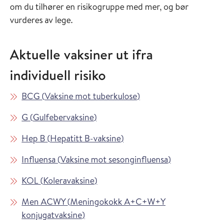
om du tilhører en risikogruppe med mer, og bør
vurderes av lege.
Aktuelle vaksiner ut ifra
individuell risiko
Les mer om
i Vaksinasjonsveilede
BCG
(
Vaksine mot tuberkulose
)
Les mer om
i Vaksinasjonsveilederen
G
(
Gulfebervaksine
)
Les mer om
i Vaksinasjonsveilederen
Hep B
(
Hepatitt B-vaksine
)
Les mer om
i Vaksinasjon
Influensa
(
Vaksine mot sesonginfluensa
)
Les mer om
i Vaksinasjonsveilederen
KOL
(
Koleravaksine
)
Les mer om
Men ACWY
(
Meningokokk A+C+W+Y
i Vaksinasjonsveilederen
konjugatvaksine
)