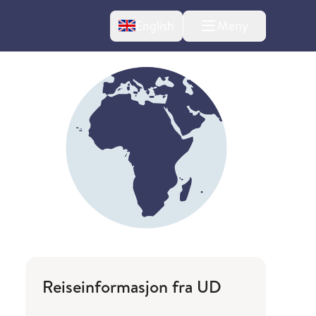
Change language
English
Meny
Reiseinformasjon fra UD