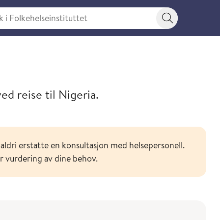
 Folkehelseinstituttet
Søkeknapp
or ditt reisemål
d reise til Nigeria.
aldri erstatte en konsultasjon med helsepersonell.
or vurdering av dine behov.