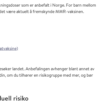
ningsdoser som er anbefalt i Norge. For barn mellom
n det være aktuelt å fremskynde MMR-vaksinen.
ederen
i Vaksinasjonsveilederen
tvaksine
)
besøker landet. Anbefalingen avhenger blant annet av
 din, om du tilhører en risikogruppe med mer, og bør
uell risiko