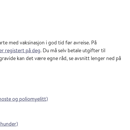
arte med vaksinasjon i god tid før avreise. På
er registert på deg
. Du må selv betale utgifter til
gravide kan det være egne råd, se avsnitt lenger ned på
i Vaksinasjonsveilederen
hoste og poliomyelitt
)
i Vaksinasjonsveilederen
 hunder
)