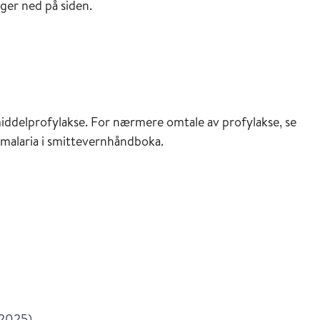
ger ned på siden.
iddelprofylakse. For nærmere omtale av profylakse, se
 malaria i smittevernhåndboka.
inasjonsveilederen
jonsveilederen
i Vaksinasjonsveilederen
1.2025)