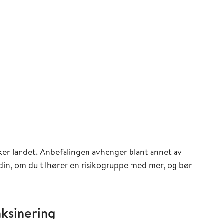
veilederen
ederen
inasjonsveilederen
sveilederen
er landet. Anbefalingen avhenger blant annet av
 din, om du tilhører en risikogruppe med mer, og bør
aksinering