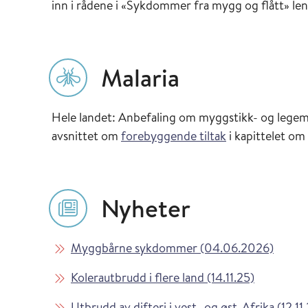
inn i rådene i «Sykdommer fra mygg og flått» len
Malaria
Hele landet: Anbefaling om myggstikk- og legem
avsnittet om
forebyggende tiltak
i kapittelet om
Nyheter
Les mer om
i Vaks
Myggbårne sykdommer (04.06.2026)
Les mer om
i Vaksinas
Kolerautbrudd i flere land (14.11.25)
Les mer om
Utbrudd av difteri i vest- og øst-Afrika (12.1