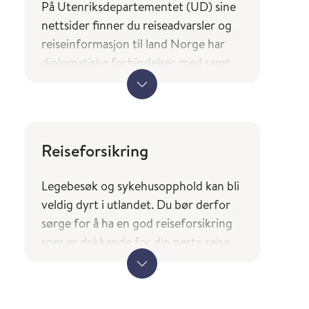
På Utenriksdepartementet (UD) sine
nettsider finner du reiseadvarsler og
reiseinformasjon til land Norge har
diplomatiske forbindelser med samt
en oversikt over hvilke tjenester og
typer bistand norske borgere på reise
kan forvente av utenrikstjenesten.
UDs reiseinformasjon
Reiseforsikring
(regjeringen.no)
Legebesøk og sykehusopphold kan bli
Landene du finner i tjenesten
veldig dyrt i utlandet. Du bør derfor
Smittevernråd og reisevaksiner
sørge for å ha en god r
eiseforsikring
(fhi.no) er basert på UDs liste over
som er dekkende for din neste reise.
land Norge har diplomatiske
forbindelser med.
Ved reise til andre EØS-land bør du
også huske å ha med deg Europeisk
helsetrygdkort.