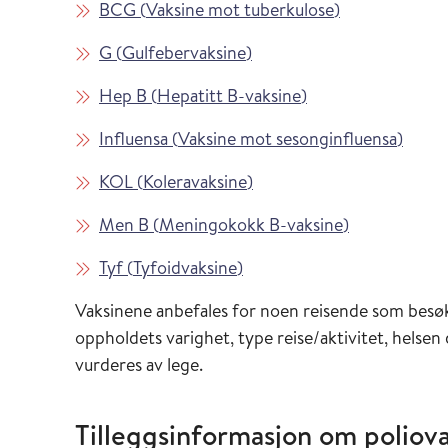
Les mer om
i Vaksinasjons
BCG
(
Vaksine mot tuberkulose
)
Les mer om
i Vaksinasjonsveilederen
G
(
Gulfebervaksine
)
Les mer om
i Vaksinasjonsveil
Hep B
(
Hepatitt B-vaksine
)
Les mer om
i Vaks
Influensa
(
Vaksine mot sesonginfluensa
)
Les mer om
i Vaksinasjonsveilederen
KOL
(
Koleravaksine
)
Les mer om
i Vaksinasjon
Men B
(
Meningokokk B-vaksine
)
Les mer om
i Vaksinasjonsveilederen
Tyf
(
Tyfoidvaksine
)
Vaksinene anbefales for noen reisende som besøk
oppholdets varighet, type reise/aktivitet, helsen
vurderes av lege.
Tilleggsinformasjon om poliov