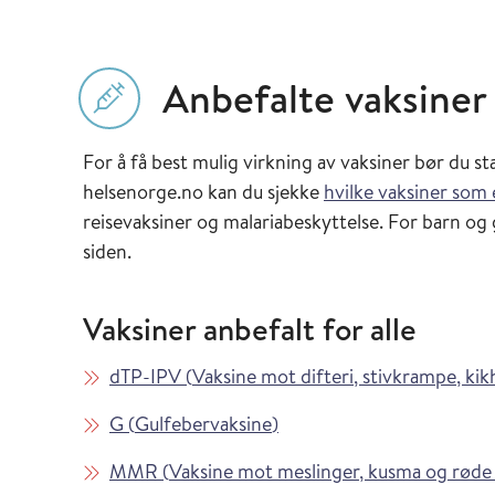
Anbefalte vaksiner
For å få best mulig virkning av vaksiner bør du st
helsenorge.no kan du sjekke
hvilke vaksiner som 
reisevaksiner og malariabeskyttelse. For barn og 
siden.
Vaksiner anbefalt for alle
Les mer om
dTP-IPV
(
Vaksine mot difteri, stivkrampe, kik
Les mer om
i Vaksinasjonsveilederen
G
(
Gulfebervaksine
)
Les mer om
MMR
(
Vaksine mot meslinger, kusma og røde