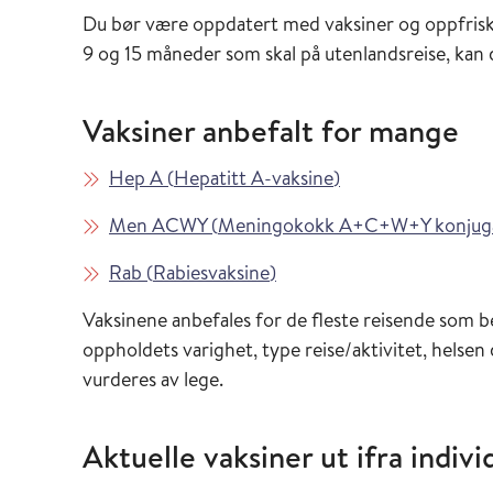
Du bør være oppdatert med vaksiner og oppfrisk
9 og 15 måneder som skal på utenlandsreise, ka
Vaksiner anbefalt for mange
Les mer om
i Vaksinasjonsveil
Hep A
(
Hepatitt A-vaksine
)
Les mer om
Men ACWY
(
Meningokokk A+C+W+Y konjuga
Les mer om
i Vaksinasjonsveilederen
Rab
(
Rabiesvaksine
)
Vaksinene anbefales for de fleste reisende som 
oppholdets varighet, type reise/aktivitet, helsen
vurderes av lege.
Aktuelle vaksiner ut ifra individ