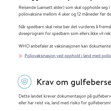
Reisende (uansett alder) som skal oppholde seg i d
poliovaksine mellom 4 uker og 12 måneder før de
Når spedbarn skal reise bør det vurderes å frems
doseprogram for spedbarn som ellers ikke vil rekk
WHO anbefaler at vaksinasjonen kan dokumente
Poliovaksinasjon ved opphold i land med poli
Krav om gulfeberse
Dette landet krever dokumentasjon på gulfeberv
eller har reist via, land med risiko for gulfebersmi