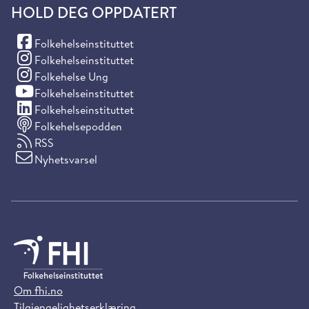
HOLD DEG OPPDATERT
(Facebook)
Folkehelseinstituttet
(Instagram)
Folkehelseinstituttet
(Instagram)
Folkehelse Ung
(YouTube)
Folkehelseinstituttet
(LinkedIn)
Folkehelseinstituttet
Folkehelsepodden
RSS
Nyhetsvarsel
Om fhi.no
Tilgjengelighetserklæring