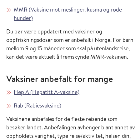
Les mer om
MMR
(
Vaksine mot meslinger, kusma og røde
i Vaksinasjonsveilederen
hunder
)
Du bør være oppdatert med vaksiner og
oppfriskningsdoser som er anbefalt i Norge. For barn
mellom 9 og 15 måneder som skal på utenlandsreise,
kan det være aktuelt å fremskynde MMR-vaksinen.
Vaksiner anbefalt for mange
Les mer om
i Vaksinasjonsveilederen
Hep A
(
Hepatitt A-vaksine
)
Les mer om
i Vaksinasjonsveilederen
Rab
(
Rabiesvaksine
)
Vaksinene anbefales for de fleste reisende som
besøker landet. Anbefalingen avhenger blant annet av
oppholdets varighet, type reise/aktivitet, helsen din,