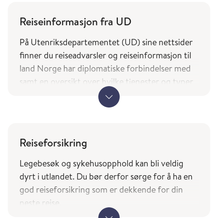
Reiseinformasjon fra UD
På Utenriksdepartementet (UD) sine nettsider
finner du reiseadvarsler og reiseinformasjon til
land Norge har diplomatiske forbindelser med
samt en oversikt over hvilke tjenester og typer
bistand norske borgere på reise kan forvente av
utenrikstjenesten.
UDs reiseinformasjon (regjeringen.no)
Reiseforsikring
Landene du finner i tjenesten Smittevernråd og
reisevaksiner (fhi.no) er basert på UDs liste over
Legebesøk og sykehusopphold kan bli veldig
land Norge har diplomatiske forbindelser med.
dyrt i utlandet. Du bør derfor sørge for å ha en
god r
eiseforsikring som er dekkende for din
neste reise.