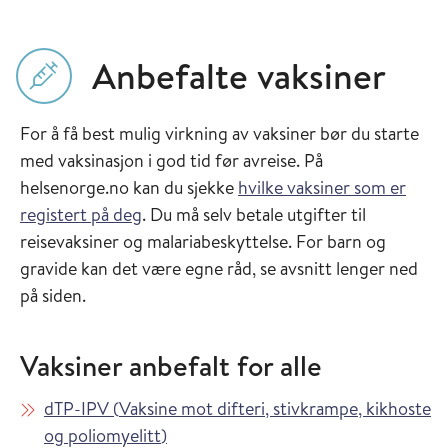
Anbefalte vaksiner
For å få best mulig virkning av vaksiner bør du starte
med vaksinasjon i god tid før avreise. På
helsenorge.no kan du sjekke
hvilke vaksiner som er
registert på deg
. Du må selv betale utgifter til
reisevaksiner og malariabeskyttelse. For barn og
gravide kan det være egne råd, se avsnitt lenger ned
på siden.
Vaksiner anbefalt for alle
Les mer om
dTP-IPV
(
Vaksine mot difteri, stivkrampe, kikhoste
i Vaksinasjonsveilederen
og poliomyelitt
)