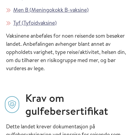
Les mer om
i Vaksinasjonsveiled
Men B
(
Meningokokk B-vaksine
)
Les mer om
i Vaksinasjonsveilederen
Tyf
(
Tyfoidvaksine
)
Vaksinene anbefales for noen reisende som besøker
landet. Anbefalingen avhenger blant annet av
oppholdets varighet, type reise/aktivitet, helsen din,
om du tilhører en risikogruppe med mer, og bør
vurderes av lege.
Krav om
gulfebersertifikat
Dette landet krever dokumentasjon på
gulfebervaksinasjon ved innreise for reisende som