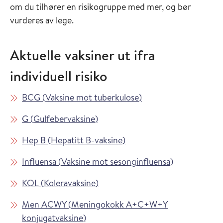
om du tilhører en risikogruppe med mer, og bør
vurderes av lege.
Aktuelle vaksiner ut ifra
individuell risiko
Les mer om
i Vaksinasjonsveilede
BCG
(
Vaksine mot tuberkulose
)
Les mer om
i Vaksinasjonsveilederen
G
(
Gulfebervaksine
)
Les mer om
i Vaksinasjonsveilederen
Hep B
(
Hepatitt B-vaksine
)
Les mer om
i Vaksinasjon
Influensa
(
Vaksine mot sesonginfluensa
)
Les mer om
i Vaksinasjonsveilederen
KOL
(
Koleravaksine
)
Les mer om
Men ACWY
(
Meningokokk A+C+W+Y
i Vaksinasjonsveilederen
konjugatvaksine
)