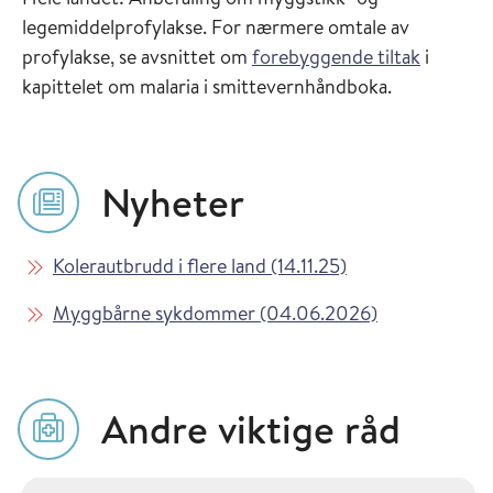
legemiddelprofylakse. For nærmere omtale av
profylakse, se avsnittet om
forebyggende tiltak
i
kapittelet om malaria i smittevernhåndboka.
Nyheter
Les mer om
i Vaksinasjonsvei
Kolerautbrudd i flere land (14.11.25)
Les mer om
i Vaksinasjon
Myggbårne sykdommer (04.06.2026)
Andre viktige råd