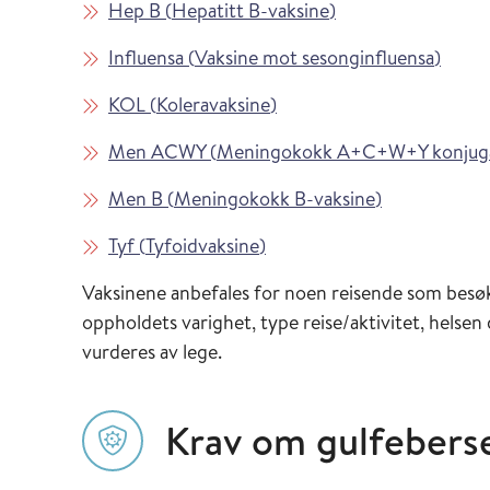
Les mer om
i Vaksinasjonsveil
Hep B
(
Hepatitt B-vaksine
)
Les mer om
i Vaks
Influensa
(
Vaksine mot sesonginfluensa
)
Les mer om
i Vaksinasjonsveilederen
KOL
(
Koleravaksine
)
Les mer om
Men ACWY
(
Meningokokk A+C+W+Y konjuga
Les mer om
i Vaksinasjon
Men B
(
Meningokokk B-vaksine
)
Les mer om
i Vaksinasjonsveilederen
Tyf
(
Tyfoidvaksine
)
Vaksinene anbefales for noen reisende som besøk
oppholdets varighet, type reise/aktivitet, helsen
vurderes av lege.
Krav om gulfeberse