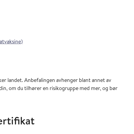
ederen
inasjonsveilederen
i Vaksinasjonsveilederen
tvaksine
)
sveilederen
er landet. Anbefalingen avhenger blant annet av
 din, om du tilhører en risikogruppe med mer, og bør
rtifikat