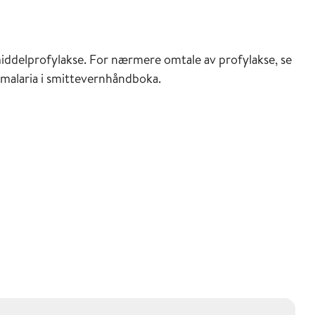
iddelprofylakse. For nærmere omtale av profylakse, se
 malaria i smittevernhåndboka.
inasjonsveilederen