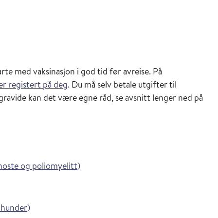
arte med vaksinasjon i god tid før avreise. På
er registert på deg
. Du må selv betale utgifter til
gravide kan det være egne råd, se avsnitt lenger ned på
i Vaksinasjonsveilederen
hoste og poliomyelitt
)
i Vaksinasjonsveilederen
 hunder
)