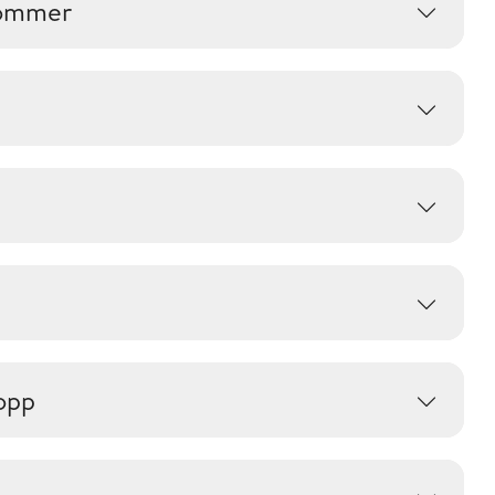
dommer
opp