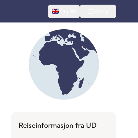
Change language
English
Meny
Reiseinformasjon fra UD