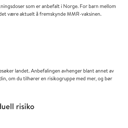
ningsdoser som er anbefalt i Norge. For barn mellom
n det være aktuelt å fremskynde MMR-vaksinen.
ederen
besøker landet. Anbefalingen avhenger blant annet av
 din, om du tilhører en risikogruppe med mer, og bør
uell risiko
veilederen