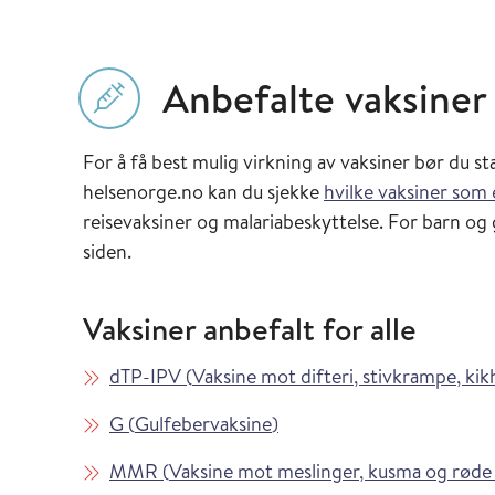
Anbefalte vaksiner
For å få best mulig virkning av vaksiner bør du st
helsenorge.no kan du sjekke
hvilke vaksiner som 
reisevaksiner og malariabeskyttelse. For barn og 
siden.
Vaksiner anbefalt for alle
Les mer om
dTP-IPV
(
Vaksine mot difteri, stivkrampe, kik
Les mer om
i Vaksinasjonsveilederen
G
(
Gulfebervaksine
)
Les mer om
MMR
(
Vaksine mot meslinger, kusma og røde