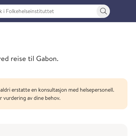
 Folkehelseinstituttet
Søkeknapp
or ditt reisemål
ed reise til Gabon.
aldri erstatte en konsultasjon med helsepersonell.
or vurdering av dine behov.