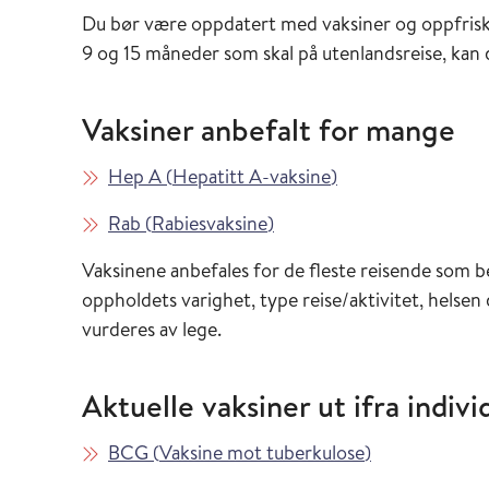
Du bør være oppdatert med vaksiner og oppfrisk
9 og 15 måneder som skal på utenlandsreise, ka
Vaksiner anbefalt for mange
Les mer om
i Vaksinasjonsveil
Hep A
(
Hepatitt A-vaksine
)
Les mer om
i Vaksinasjonsveilederen
Rab
(
Rabiesvaksine
)
Vaksinene anbefales for de fleste reisende som 
oppholdets varighet, type reise/aktivitet, helsen
vurderes av lege.
Aktuelle vaksiner ut ifra individ
Les mer om
i Vaksinasjons
BCG
(
Vaksine mot tuberkulose
)