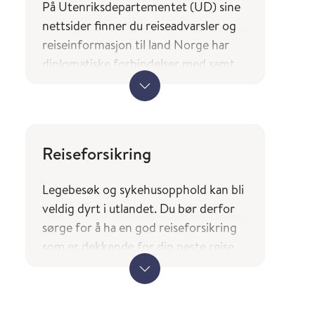
På Utenriksdepartementet (UD) sine
nettsider finner du reiseadvarsler og
reiseinformasjon til land Norge har
diplomatiske forbindelser med samt
en oversikt over hvilke tjenester og
typer bistand norske borgere på reise
kan forvente av utenrikstjenesten.
UDs reiseinformasjon
Reiseforsikring
(regjeringen.no)
Legebesøk og sykehusopphold kan bli
Landene du finner i tjenesten
veldig dyrt i utlandet. Du bør derfor
Smittevernråd og reisevaksiner
sørge for å ha en god r
eiseforsikring
(fhi.no) er basert på UDs liste over
som er dekkende for din neste reise.
land Norge har diplomatiske
forbindelser med.
Ved reise til andre EØS-land bør du
også huske å ha med deg Europeisk
helsetrygdkort.