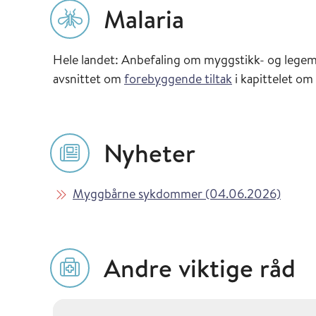
Malaria
Hele landet: Anbefaling om myggstikk- og legem
avsnittet om
forebyggende tiltak
i kapittelet om
Nyheter
Les mer om
i Vaks
Myggbårne sykdommer (04.06.2026)
Andre viktige råd