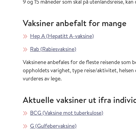
9 og 15 måneder som skal på utenlandsreise, ka
Vaksiner anbefalt for mange
Les mer om
i Vaksinasjonsveil
Hep A
(
Hepatitt A-vaksine
)
Les mer om
i Vaksinasjonsveilederen
Rab
(
Rabiesvaksine
)
Vaksinene anbefales for de fleste reisende som 
oppholdets varighet, type reise/aktivitet, helsen
vurderes av lege.
Aktuelle vaksiner ut ifra individ
Les mer om
i Vaksinasjons
BCG
(
Vaksine mot tuberkulose
)
Les mer om
i Vaksinasjonsveilederen
G
(
Gulfebervaksine
)