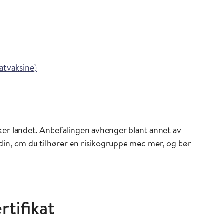
ederen
inasjonsveilederen
i Vaksinasjonsveilederen
tvaksine
)
sveilederen
er landet. Anbefalingen avhenger blant annet av
 din, om du tilhører en risikogruppe med mer, og bør
rtifikat