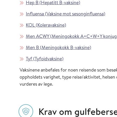
Les mer om
i Vaksinasjonsveil
Hep B
(
Hepatitt B-vaksine
)
Les mer om
i Vaks
Influensa
(
Vaksine mot sesonginfluensa
)
Les mer om
i Vaksinasjonsveilederen
KOL
(
Koleravaksine
)
Les mer om
Men ACWY
(
Meningokokk A+C+W+Y konjuga
Les mer om
i Vaksinasjon
Men B
(
Meningokokk B-vaksine
)
Les mer om
i Vaksinasjonsveilederen
Tyf
(
Tyfoidvaksine
)
Vaksinene anbefales for noen reisende som besøk
oppholdets varighet, type reise/aktivitet, helsen
vurderes av lege.
Krav om gulfeberse