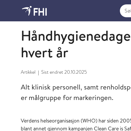
Søk i
Håndhygiene i helsetjenesten
Håndhygienedagen
hvert år
Artikkel
Sist endret
20.10.2025
|
Alt klinisk personell, samt renholds
er målgruppe for markeringen.
Verdens helseorganisasjon (WHO) har siden 2005 
blant annet gjennom kampanjen Clean Care is Saf