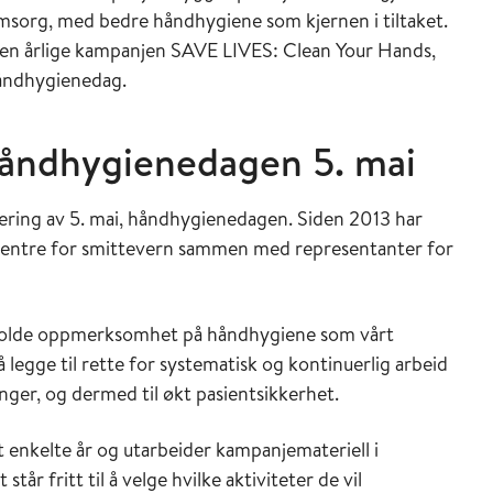
omsorg, med bedre håndhygiene som kjernen i tiltaket.
den årlige kampanjen SAVE LIVES: Clean Your Hands,
håndhygienedag.
håndhygienedagen 5. mai
kering av 5. mai, håndhygienedagen. Siden 2013 har
esentre for smittevern sammen med representanter for
ettholde oppmerksomhet på håndhygiene som vårt
legge til rette for systematisk og kontinuerlig arbeid
nger, og dermed til økt pasientsikkerhet.
enkelte år og utarbeider kampanjemateriell i
tår fritt til å velge hvilke aktiviteter de vil