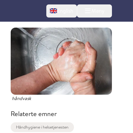
Change language
English
Meny
l om endringer
håndvask
Relaterte emner
Håndhygiene i helsetjenesten