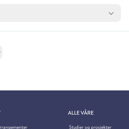
r
T
ALLE VÅRE
arrangementer
Studier og prosjekter