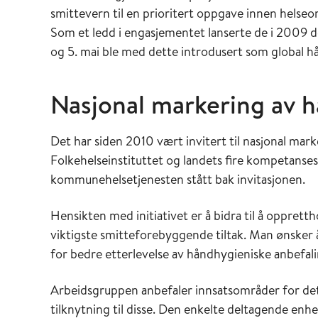
smittevern til en prioritert oppgave innen helse
Som et ledd i engasjementet lanserte de i 2009 
og 5. mai ble med dette introdusert som global 
Nasjonal markering av 
Det har siden 2010 vært invitert til nasjonal mar
Folkehelseinstituttet og landets fire kompetans
kommunehelsetjenesten stått bak invitasjonen.
Hensikten med initiativet er å bidra til å oppr
viktigste smitteforebyggende tiltak. Man ønsker å 
for bedre etterlevelse av håndhygieniske anbefali
Arbeidsgruppen anbefaler innsatsområder for det 
tilknytning til disse. Den enkelte deltagende enhet s