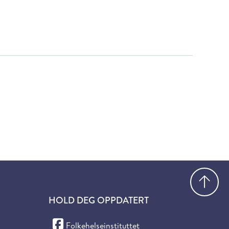
Gå
HOLD DEG OPPDATERT
(Facebook)
Folkehelseinstituttet