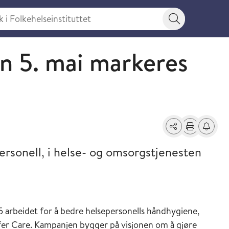
 Folkehelseinstituttet
Søkeknapp
 5. mai markeres
Del
Skriv ut
Få varse
personell, i helse- og omsorgstjenesten
arbeidet for å bedre helsepersonells håndhygiene,
er Care. Kampanjen bygger på visjonen om å gjøre