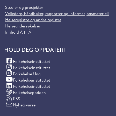
Studier og prosjekter
Veiledere, håndbøker, rapporter og informasjonsmateriell
Helseregistre og andre registre
Helseundersøkelser
Innhold A til Å
HOLD DEG OPPDATERT
(Facebook)
Folkehelseinstituttet
(Instagram)
Folkehelseinstituttet
(Instagram)
Folkehelse Ung
(YouTube)
Folkehelseinstituttet
(LinkedIn)
Folkehelseinstituttet
Folkehelsepodden
RSS
Nyhetsvarsel