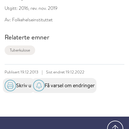
Utgitt:
2016, rev. nov. 2019
Av:
Folkehelseinstituttet
Relaterte emner
Tuberkulose
Publisert
19.12.2013
|
Sist endret
19.12.2022
Skriv ut
Få varsel om endringer
Gå