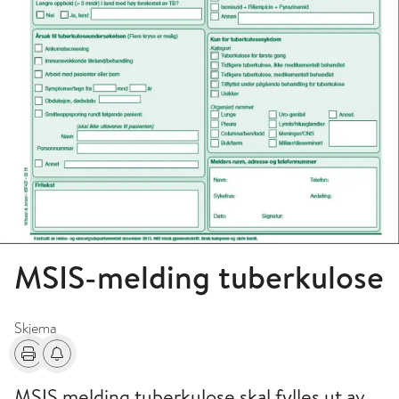
MSIS-melding tuberkulose
Skjema
Skriv ut
Få varsel om endringer
MSIS melding tuberkulose skal fylles ut av