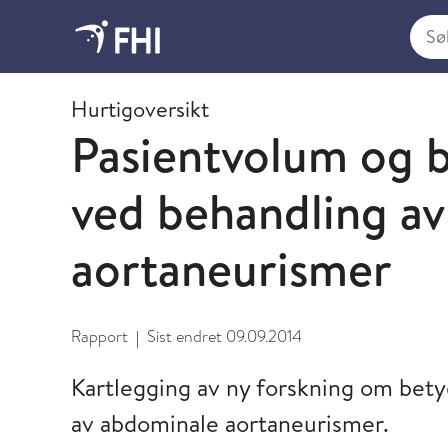
Søk i
2009 og eldre publikasjoner fra FHI
Hurtigoversikt
Pasientvolum og b
ved behandling a
aortaneurismer
Rapport
Sist endret
09.09.2014
|
Kartlegging av ny forskning om bet
av abdominale aortaneurismer.