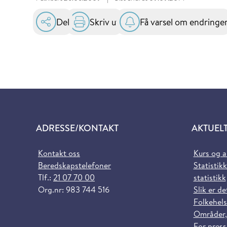
Del
Skriv ut
Få varsel om endringe
ADRESSE/KONTAKT
AKTUEL
Kontakt oss
Kurs og 
Beredskapstelefoner
Statistikk
Tlf.:
21 07 70 00
statistikk
Org.nr: 983 744 516
Slik er de
Folkehels
Områder,
For pres