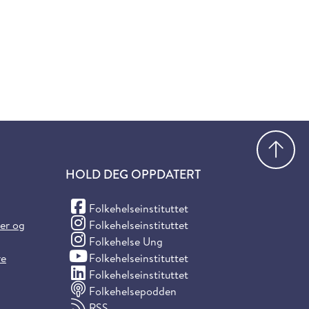
Gå
HOLD DEG OPPDATERT
(Facebook)
Folkehelseinstituttet
(Instagram)
ter og
Folkehelseinstituttet
(Instagram)
Folkehelse Ung
(YouTube)
re
Folkehelseinstituttet
(LinkedIn)
Folkehelseinstituttet
Folkehelsepodden
RSS