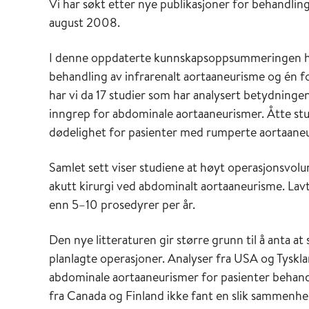
Vi har søkt etter nye publikasjoner for behandlin
august 2008.
I denne oppdaterte kunnskapsoppsummeringen har v
behandling av infrarenalt aortaaneurisme og én f
har vi da 17 studier som har analysert betydning
inngrep for abdominale aortaaneurismer. Åtte s
dødelighet for pasienter med rumperte aortaaneu
Samlet sett viser studiene at høyt operasjonsvolu
akutt kirurgi ved abdominalt aortaaneurisme. Lavt
enn 5–10 prosedyrer per år.
Den nye litteraturen gir større grunn til å anta a
planlagte operasjoner. Analyser fra USA og Tysklan
abdominale aortaaneurismer for pasienter behan
fra Canada og Finland ikke fant en slik sammenhen