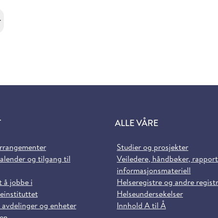
r
T
ALLE VÅRE
arrangementer
Studier og prosjekter
alender og tilgang til
Veiledere, håndbøker, rappor
informasjonsmateriell
t å jobbe i
Helseregistre og andre regist
einstituttet
Helseundersøkelser
 avdelinger og enheter
Innhold A til Å
sen