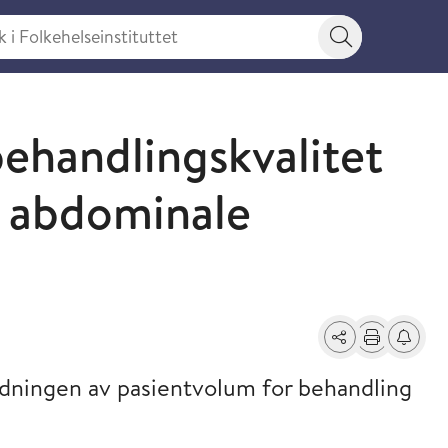
 Folkehelseinstituttet
Søkeknapp
ehandlingskvalitet
v abdominale
Del
Skriv ut
Få varse
ydningen av pasientvolum for behandling