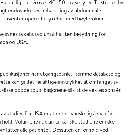
volum ligger på over 40–50 prosedyrer. To studier har
lagt endovaskulær behandling av abdominale
or pasienter operert i sykehus med høyt volum.
e synes sykehusvolum å ha liten betydning for
anada og USA.
 publikasjoner har utgangspunkt i samme database og
Dette kan gi det feilaktige inntrykket at omfanget av
et disse dobbeltpublikasjonene slik at de vektes som én
 studier fra USA er at det er vanskelig å overføre
forhold. Volumene i de amerikanske studiene er ikke
mfatter alle pasienter. Dessuten er forhold ved