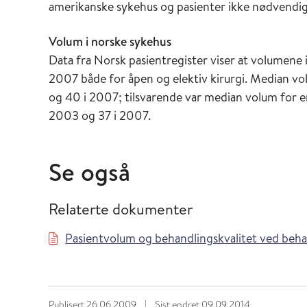
amerikanske sykehus og pasienter ikke nødvendigv
Volum i norske sykehus
Data fra Norsk pasientregister viser at volumene 
2007 både for åpen og elektiv kirurgi. Median vo
og 40 i 2007; tilsvarende var median volum for 
2003 og 37 i 2007.
Se også
Relaterte dokumenter
Pasientvolum og behandlingskvalitet ved beha
Publisert
26.06.2009
|
Sist endret
09.09.2014