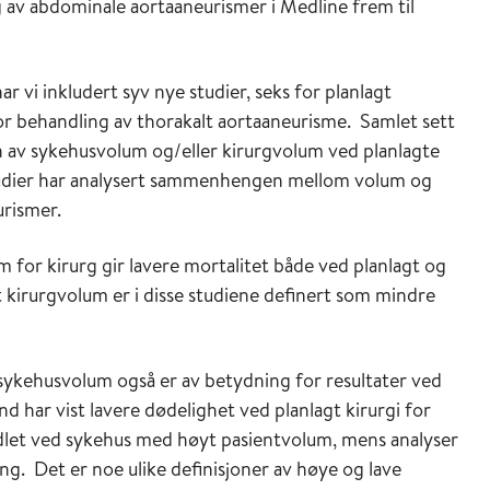
g av abdominale aortaaneurismer i Medline frem til
i inkludert syv nye studier, seks for planlagt
or behandling av thorakalt aortaaneurisme. Samlet sett
en av sykehusvolum og/eller kirurgvolum ved planlagte
tudier har analysert sammenhengen mellom volum og
rismer.
m for kirurg gir lavere mortalitet både ved planlagt og
 kirurgvolum er i disse studiene definert som mindre
t sykehusvolum også er av betydning for resultater ved
d har vist lavere dødelighet ved planlagt kirurgi for
dlet ved sykehus med høyt pasientvolum, mens analyser
g. Det er noe ulike definisjoner av høye og lave