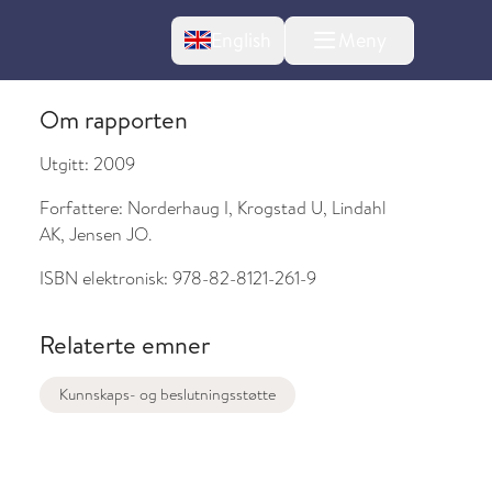
Change language
English
Meny
Om rapporten
Utgitt:
2009
Forfattere:
Norderhaug I, Krogstad U, Lindahl
AK, Jensen JO.
ISBN elektronisk:
978-82-8121-261-9
Relaterte emner
l om endringer
Kunnskaps- og beslutningsstøtte