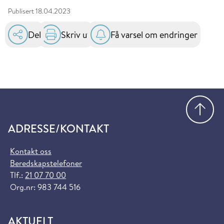
Publisert
18.04.2023
Del
Skriv ut
Få varsel om endringer
Gå
ADRESSE/KONTAKT
Kontakt oss
Beredskapstelefoner
Tlf.:
21 07 70 00
Org.nr: 983 744 516
AKTUELT