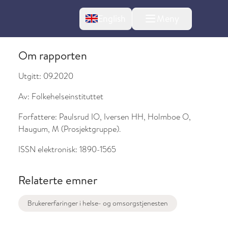
Change language
English
Meny
Om rapporten
Utgitt:
09.2020
Av:
Folkehelseinstituttet
Forfattere:
Paulsrud IO, Iversen HH, Holmboe O,
Haugum, M (Prosjektgruppe).
ISSN elektronisk:
1890-1565
l om endringer
Relaterte emner
Brukererfaringer i helse- og omsorgstjenesten