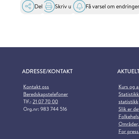
Del
Skriv ut
Få varsel om endringe
ADRESSE/KONTAKT
AKTUEL
Kontakt oss
Kurs og 
Beredskapstelefoner
Statistikk
Tlf.:
21 07 70 00
statistikk
Org.nr: 983 744 516
Slik er de
Folkehels
Områder,
For pres