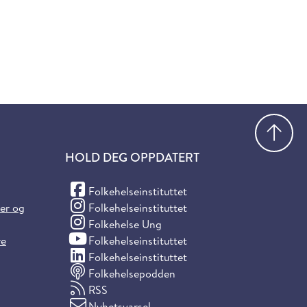
Gå
HOLD DEG OPPDATERT
(Facebook)
Folkehelseinstituttet
(Instagram)
ter og
Folkehelseinstituttet
(Instagram)
Folkehelse Ung
(YouTube)
re
Folkehelseinstituttet
(LinkedIn)
Folkehelseinstituttet
Folkehelsepodden
RSS
Nyhetsvarsel