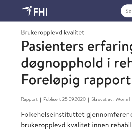
Søk i
2020 - publikasjoner fra FHI
Brukeropplevd kvalitet
Pasienters erfari
døgnopphold i reh
Foreløpig rapport
Rapport
Publisert
25.09.2020
Skrevet av:
Mona 
|
|
Folkehelseinstituttet gjennomfører 
brukeropplevd kvalitet innen rehabi