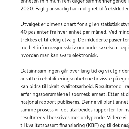
enheten minimum fem dager sammenhengende i p
2020. Faglig ansvarlig har mulighet til å eksklude
Utvalget er dimensjonert for å gi en statistisk sty
40 pasienter fra hver enhet per måned. Ved mindr
trekkes et tilfeldig utvalg. De inkluderte pasient
med et informasjonsskriv om undersøkelsen, pap
hvordan man kan svare elektronisk.
Datainnsamlingen går over lang tid og vi utgir de
ansatte i rehabiliteringsenhetene bevisste på egn
kan bidra til lokalt kvalitetsarbeid. Resultatene i 
erfaringsspørsmålene i spørreskjemaet. Etter at d
nasjonal rapport publiseres. Denne vil blant ann
samme prosess vil det utarbeides rapporter for hv
resultater vil beskrives mer utdypende. Videre vil
til kvalitetsbasert finansiering (KBF) og til det na