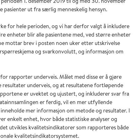
erioden 1. desember 2019 til og med 30. november
re pasienter ut fra særlig menneskelig hensyn.
rke for hele perioden, og vi har derfor valgt å inkludere
e enheter blir alle pasientene med, ved større enheter
ene mottar brev i posten noen uker etter utskrivelse
irspørreskjema og svarkonvolutt, og informasjon om
rfor rapporter underveis. Målet med disse er å gjøre
e resultater underveis, og at resultatene fortløpende
rapportene er uvektet og ujustert, og inkluderer svar fra
atainnsamlingen er ferdig, vil en mer utfyllende
et inneholde mer informasjon om metode og resultater. I
er enkelt enhet, hvor både statistiske analyser og
 det utvikles kvalitetsindikatorer som rapporteres både
sjonale kvalitetsindikatorsystemet.