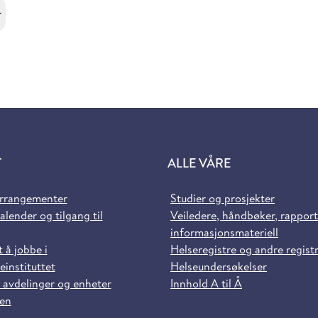
r
T
ALLE VÅRE
arrangementer
Studier og prosjekter
alender og tilgang til
Veiledere, håndbøker, rappor
informasjonsmateriell
t å jobbe i
Helseregistre og andre regist
einstituttet
Helseundersøkelser
 avdelinger og enheter
Innhold A til Å
sen