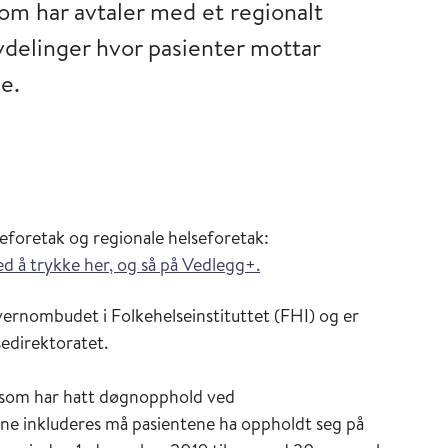
som har avtaler med et regionalt
vdelinger hvor pasienter mottar
de.
seforetak og regionale helseforetak:
d å trykke her, og så på Vedlegg+.
ernombudet i Folkehelseinstituttet (FHI) og er
sedirektoratet.
g som har hatt døgnopphold ved
unne inkluderes må pasientene ha oppholdt seg på