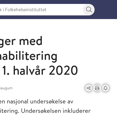
 Folkehelseinstituttet
Søkeknapp
nger med
abilitering
 1. halvår 2020
Haugum
Del
Skriv ut
Få varse
en nasjonal undersøkelse av
litering. Undersøkelsen inkluderer