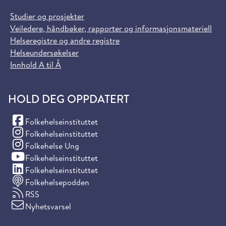
Studier og prosjekter
Veiledere, håndbøker, rapporter og informasjonsmateriell
Helseregistre og andre registre
Helseundersøkelser
Innhold A til Å
HOLD DEG OPPDATERT
(Facebook)
Folkehelseinstituttet
(Instagram)
Folkehelseinstituttet
(Instagram)
Folkehelse Ung
(YouTube)
Folkehelseinstituttet
(LinkedIn)
Folkehelseinstituttet
Folkehelsepodden
RSS
Nyhetsvarsel