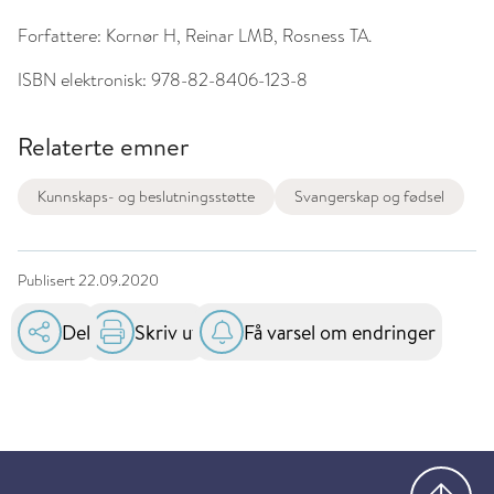
Forfattere:
Kornør H, Reinar LMB, Rosness TA.
ISBN elektronisk:
978-82-8406-123-8
Relaterte emner
Kunnskaps- og beslutningsstøtte
Svangerskap og fødsel
Publisert
22.09.2020
Del
Skriv ut
Få varsel om endringer
Gå