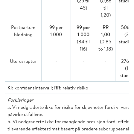
(25 til
(0,66
studier
45)
til
1,20)
Postpartum
99 per
99 per
RR
5069
blødning
1 000
1 000
1,00
(3
(84 til
(0,85
studier
116)
to 1,18)
Uterusruptur
-
-
-
2760
(1
studie)
KI:
konfidensintervall;
RR:
relativ risiko
Forklaringer
a. Vi nedgraderte ikke for risiko for skjevheter fordi vi vurde
påvirke utfallene.
b. Vi nedgraderte ikke for manglende presisjon fordi effekte
tilsvarende effektestimat basert på bredere subgruppeanalys