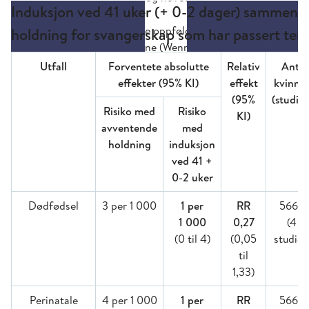
Induksjon ved 41 uker (+ 0-2 dager) sammenl
holdning for svangerskap som har passert ter
Utfall
Forventete absolutte
Relativ
Ant.
effekter (95% KI)
effekt
kvinne
(95%
(studier
Risiko med
Risiko
KI)
avventende
med
holdning
induksjon
ved 41 +
0-2 uker
Dødfødsel
3 per 1 000
1 per
RR
5668
1 000
0,27
(4
(0 til 4)
(0,05
studier
til
1,33)
Perinatale
4 per 1 000
1 per
RR
5668