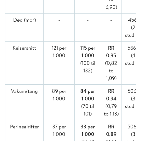
6,90)
Død (mor)
-
-
-
4561
(2
studier
Keisersnitt
121 per
115 per
RR
5669
1 000
1 000
0,95
(4
(100 til
(0,82
studier
132)
to
1,09)
Vakum/tang
89 per
84 per
RR
5069
1 000
1 000
0,94
(3
(70 til
(0,79
studier
101)
to 1,13)
Perinealrifter
37 per
33 per
RR
5069
1 000
1 000
0,89
(3