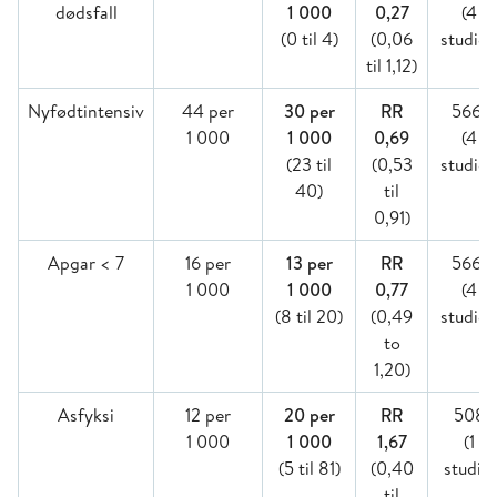
dødsfall
1 000
0,27
(4
(0 til 4)
(0,06
studier
til 1,12)
Nyfødtintensiv
44 per
30 per
RR
5661
1 000
1 000
0,69
(4
(23 til
(0,53
studier
40)
til
0,91)
Apgar < 7
16 per
13 per
RR
5661
1 000
1 000
0,77
(4
(8 til 20)
(0,49
studier
to
1,20)
Asfyksi
12 per
20 per
RR
508
1 000
1 000
1,67
(1
(5 til 81)
(0,40
studie)
til