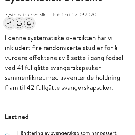
Systematisk oversikt
Publisert
22.09.2020
|
Del
Skriv ut
Få varsel om endringer
I denne systematiske oversikten har vi
inkludert fire randomiserte studier for å
vurdere effektene av å sette i gang fødsel
ved 41 fullgåtte svangerskapsuker
sammenliknet med avventende holdning
fram til 42 fullgåtte svangerskapsuker.
Last ned
Håndtering av svangerskap som har passert