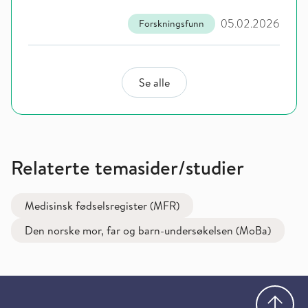
05.02.2026
Forskningsfunn
Se alle
Relaterte temasider/studier
Medisinsk fødselsregister (MFR)
Den norske mor, far og barn-undersøkelsen (MoBa)
Gå