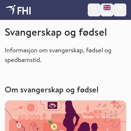
Change lan
Søk
English
Meny
Oppvekst og livsløp
Svangerskap og fødsel
Informasjon om svangerskap, fødsel og
spedbarnstid.
Om svangerskap og fødsel
Helse under svangerskap og fødsel