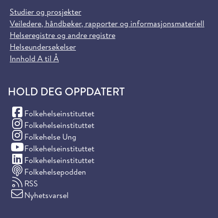
Studier og prosjekter
Veiledere, håndbøker, rapporter og informasjonsmateriell
Helseregistre og andre registre
Helseundersøkelser
Innhold A til Å
HOLD DEG OPPDATERT
(Facebook)
Folkehelseinstituttet
(Instagram)
Folkehelseinstituttet
(Instagram)
Folkehelse Ung
(YouTube)
Folkehelseinstituttet
(LinkedIn)
Folkehelseinstituttet
Folkehelsepodden
RSS
Nyhetsvarsel