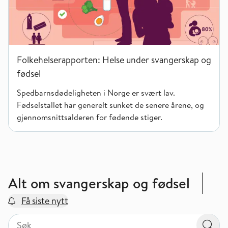
Folkehelserapporten: Helse under svangerskap og
fødsel
Spedbarnsdødeligheten i Norge er svært lav.
Fødselstallet har generelt sunket de senere årene, og
gjennomsnittsalderen for fødende stiger.
Alt om svangerskap og fødsel
Få siste nytt
Søk på valgt sidetype i tema / område
Søk på valgt sidetype i tema / område