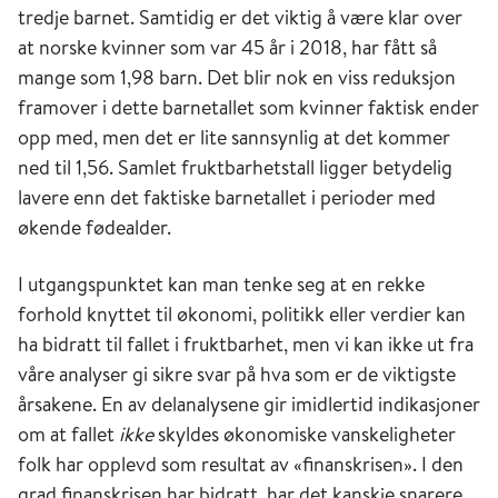
tredje barnet. Samtidig er det viktig å være klar over
at norske kvinner som var 45 år i 2018, har fått så
mange som 1,98 barn. Det blir nok en viss reduksjon
framover i dette barnetallet som kvinner faktisk ender
opp med, men det er lite sannsynlig at det kommer
ned til 1,56. Samlet fruktbarhetstall ligger betydelig
lavere enn det faktiske barnetallet i perioder med
økende fødealder.
I utgangspunktet kan man tenke seg at en rekke
forhold knyttet til økonomi, politikk eller verdier kan
ha bidratt til fallet i fruktbarhet, men vi kan ikke ut fra
våre analyser gi sikre svar på hva som er de viktigste
årsakene. En av delanalysene gir imidlertid indikasjoner
om at fallet
ikke
skyldes økonomiske vanskeligheter
folk har opplevd som resultat av «finanskrisen». I den
grad finanskrisen har bidratt, har det kanskje snarere