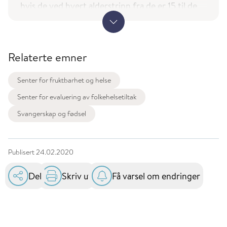
hvis de ved hvert alderstrinn fra de er 15 til de
er 45 får så mange barn som kvinner fikk på
disse alderstrinnene det året (dvs. 2018).
Kohortfruktbarheten
er det gjennomsnittlige
Relaterte emner
antall barn et fødselskull (en fødselskohort) av
kvinner har fått. Den måles gjerne ved 45-
Senter for fruktbarhet og helse
årsalderen.
Senter for evaluering av folkehelsetiltak
Svangerskap og fødsel
Publisert
24.02.2020
Del
Skriv ut
Få varsel om endringer