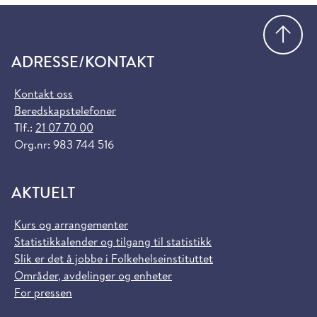
Gå
ADRESSE/KONTAKT
Kontakt oss
Beredskapstelefoner
Tlf.:
21 07 70 00
Org.nr: 983 744 516
AKTUELT
Kurs og arrangementer
Statistikkalender og tilgang til statistikk
Slik er det å jobbe i Folkehelseinstituttet
Områder, avdelinger og enheter
For pressen