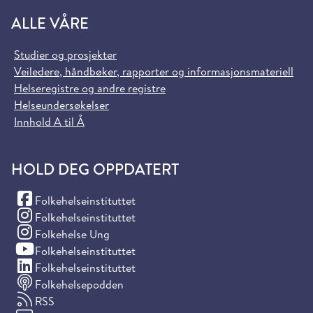
ALLE VÅRE
Studier og prosjekter
Veiledere, håndbøker, rapporter og informasjonsmateriell
Helseregistre og andre registre
Helseundersøkelser
Innhold A til Å
HOLD DEG OPPDATERT
(Facebook)
Folkehelseinstituttet
(Instagram)
Folkehelseinstituttet
(Instagram)
Folkehelse Ung
(YouTube)
Folkehelseinstituttet
(LinkedIn)
Folkehelseinstituttet
Folkehelsepodden
RSS