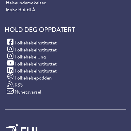
Helseundersøkelser
Innhold A til Å
HOLD DEG OPPDATERT
(Facebook)
Folkehelseinstituttet
(Instagram)
Folkehelseinstituttet
(Instagram)
Folkehelse Ung
(YouTube)
Folkehelseinstituttet
(LinkedIn)
Folkehelseinstituttet
Folkehelsepodden
RSS
Nyhetsvarsel