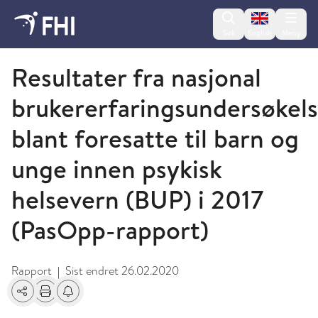
Change lan
Søk
English
Meny
2019 - publikasjoner fra FHI
Resultater fra nasjonal
brukererfaringsundersøkel
blant foresatte til barn og
unge innen psykisk
helsevern (BUP) i 2017
(PasOpp-rapport)
Rapport
Sist endret
26.02.2020
|
Del
Skriv ut
Få varsel om endringer