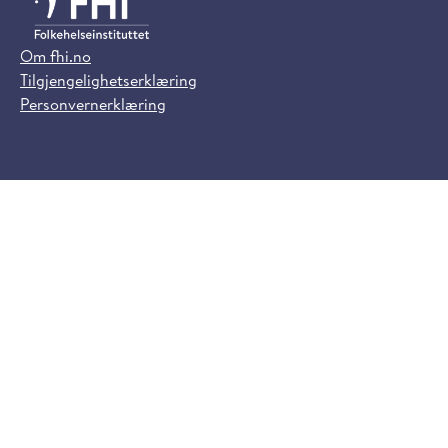
Om fhi.no
Tilgjengelighetserklæring
Personvernerklæring