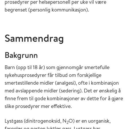
prosedyrer per helsepersonell per uke vil være
begrenset (personlig kommunikasjon).
Sammendrag
Bakgrunn
Barn (opp til 18 år) som gjennomgår smertefulle
sykehusprosedyrer får tilbud om forskjellige
smertestillende midler (analgesi), ofte i kombinasjon
med avslappende midler (sedering). Det er ønskelig å
finne frem til gode kombinasjoner av dette for å gjøre
slike prosedyrer mer effektive.
Lystgass (dinitrogenoksid, N
O) er en uorganisk,
2
fargeløs og nesten luktløs gass. Lystgass har