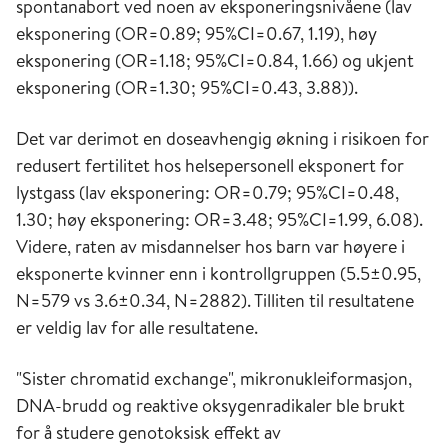
spontanabort ved noen av eksponeringsnivåene (lav
eksponering (OR=0.89; 95%CI=0.67, 1.19), høy
eksponering (OR=1.18; 95%CI=0.84, 1.66) og ukjent
eksponering (OR=1.30; 95%CI=0.43, 3.88)).
Det var derimot en doseavhengig økning i risikoen for
redusert fertilitet hos helsepersonell eksponert for
lystgass (lav eksponering: OR=0.79; 95%CI=0.48,
1.30; høy eksponering: OR=3.48; 95%CI=1.99, 6.08).
Videre, raten av misdannelser hos barn var høyere i
eksponerte kvinner enn i kontrollgruppen (5.5±0.95,
N=579 vs 3.6±0.34, N=2882). Tilliten til resultatene
er veldig lav for alle resultatene.
"Sister chromatid exchange", mikronukleiformasjon,
DNA-brudd og reaktive oksygenradikaler ble brukt
for å studere genotoksisk effekt av