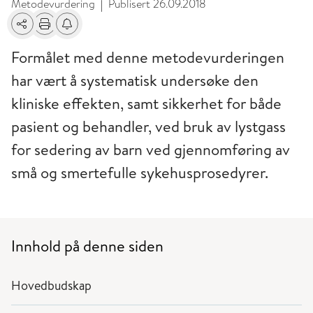
Metodevurdering
Publisert
26.09.2018
|
Del
Skriv ut
Få varsel om endringer
Formålet med denne metodevurderingen
har vært å systematisk undersøke den
kliniske effekten, samt sikkerhet for både
pasient og behandler, ved bruk av lystgass
for sedering av barn ved gjennomføring av
små og smertefulle sykehusprosedyrer.
Innhold på denne siden
Hovedbudskap