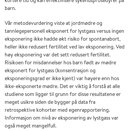
kortere tid og kan effektivisere sykehusprosedyrer på
barn.
Vår metodevurdering viste at jordmødre og
tannlegepersonell eksponert for lystgass versus ingen
eksponering ikke hadde økt risiko for spontanabort,
heller ikke redusert fertilitet ved lav eksponering. Ved
høy eksponering var det sett redusert fertilitet.
Risikoen for misdannelser hos barn født av mødre
eksponert for lystgass (konsentrasjon og
eksponeringsgrad er ikke kjent) var høyere enn hos
ikke-eksponerte mødre. Det er viktig å forstå at alle
studiene som ligger til grunn for disse resultatene er
meget usikre siden de bygger på data fra
retrospektive kohorter med egenrapportering.
Informasjon om nivå av eksponering av lystgass var
også meget mangelfull.