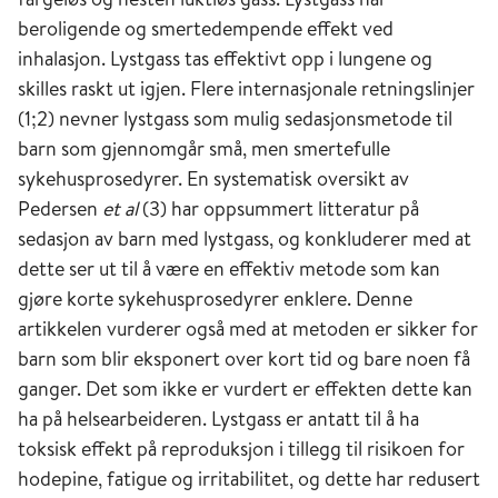
beroligende og smertedempende effekt ved
inhalasjon. Lystgass tas effektivt opp i lungene og
skilles raskt ut igjen. Flere internasjonale retningslinjer
(1;2) nevner lystgass som mulig sedasjonsmetode til
barn som gjennomgår små, men smertefulle
sykehusprosedyrer. En systematisk oversikt av
Pedersen
et al
(3) har oppsummert litteratur på
sedasjon av barn med lystgass, og konkluderer med at
dette ser ut til å være en effektiv metode som kan
gjøre korte sykehusprosedyrer enklere. Denne
artikkelen vurderer også med at metoden er sikker for
barn som blir eksponert over kort tid og bare noen få
ganger. Det som ikke er vurdert er effekten dette kan
ha på helsearbeideren. Lystgass er antatt til å ha
toksisk effekt på reproduksjon i tillegg til risikoen for
hodepine, fatigue og irritabilitet, og dette har redusert