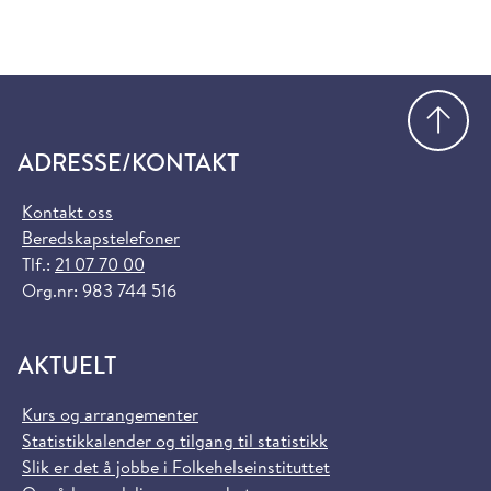
Gå
ADRESSE/KONTAKT
Kontakt oss
Beredskapstelefoner
Tlf.:
21 07 70 00
Org.nr: 983 744 516
AKTUELT
Kurs og arrangementer
Statistikkalender og tilgang til statistikk
Slik er det å jobbe i Folkehelseinstituttet