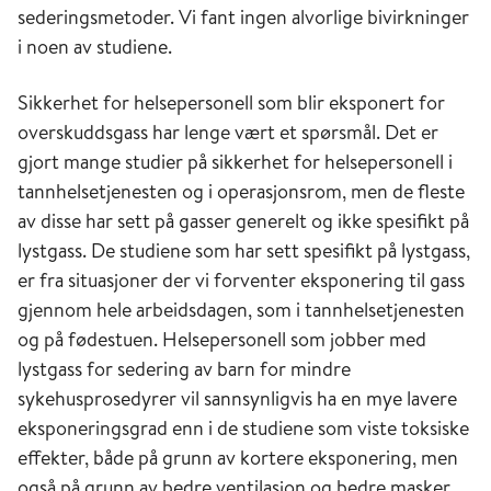
sederingsmetoder. Vi fant ingen alvorlige bivirkninger
i noen av studiene.
Sikkerhet for helsepersonell som blir eksponert for
overskuddsgass har lenge vært et spørsmål. Det er
gjort mange studier på sikkerhet for helsepersonell i
tannhelsetjenesten og i operasjonsrom, men de fleste
av disse har sett på gasser generelt og ikke spesifikt på
lystgass. De studiene som har sett spesifikt på lystgass,
er fra situasjoner der vi forventer eksponering til gass
gjennom hele arbeidsdagen, som i tannhelsetjenesten
og på fødestuen. Helsepersonell som jobber med
lystgass for sedering av barn for mindre
sykehusprosedyrer vil sannsynligvis ha en mye lavere
eksponeringsgrad enn i de studiene som viste toksiske
effekter, både på grunn av kortere eksponering, men
også på grunn av bedre ventilasjon og bedre masker