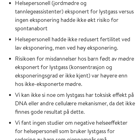
Helsepersonell (jordmødre og
tannlegeassistenter) eksponert for lystgass versus
ingen eksponering hadde ikke økt risiko for
spontanabort
Helsepersonell hadde ikke redusert fertilitet ved
lav eksponering, men ved høy eksponering.
Risikoen for misdannelser hos barn født av mødre
eksponert for lystgass (konsentrasjon og
eksponeringsgrad er ikke kjent) var høyere enn
hos ikke-eksponerte mødre.
Vi kan ikke si noe om lystgass har toksisk effekt på
DNA eller andre cellulære mekanismer, da det ikke
finnes gode resultat på dette.
Vi fant ingen studier om negative helseeffekter
for helsepersonell som bruker lystgass for
sedering av barn som gjennomgår små