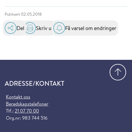
Publisert
02.05.2018
Del
Skriv ut
Få varsel om endringer
Gå
ADRESSE/KONTAKT
Kontakt oss
Beredskapstelefoner
Tlf.:
21 07 70 00
Org.nr: 983 744 516