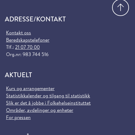
Gå
ADRESSE/KONTAKT
Kontakt oss
Beredskapstelefoner
Tlf.:
21 07 70 00
Org.nr: 983 744 516
AKTUELT
Kurs og arrangementer
Statistikkalender og tilgang til statistikk
Slik er det å jobbe i Folkehelseinstituttet
Områder, avdelinger og enheter
For pressen