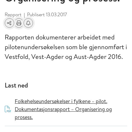
Rapport
Publisert
13.03.2017
|
Del
Skriv ut
Få varsel om endringer
Rapporten dokumenterer arbeidet med
pilotenundersøkelsen som ble gjennomført i
Vestfold, Vest-Agder og Aust-Agder 2016.
Last ned
Folkehelseundersøkelser i fylkene – pilot.
Dokumentasjonsrapport – Organisering og
prosess.