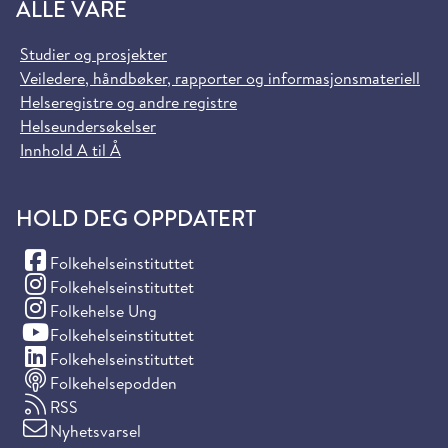
ALLE VÅRE
Studier og prosjekter
Veiledere, håndbøker, rapporter og informasjonsmateriell
Helseregistre og andre registre
Helseundersøkelser
Innhold A til Å
HOLD DEG OPPDATERT
(Facebook)
Folkehelseinstituttet
(Instagram)
Folkehelseinstituttet
(Instagram)
Folkehelse Ung
(YouTube)
Folkehelseinstituttet
(LinkedIn)
Folkehelseinstituttet
Folkehelsepodden
RSS
Nyhetsvarsel