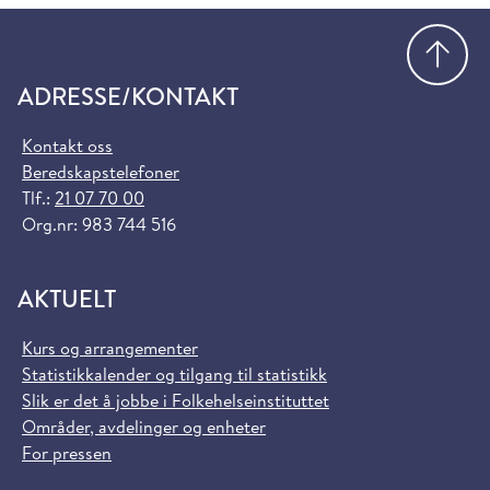
Gå
ADRESSE/KONTAKT
Kontakt oss
Beredskapstelefoner
Tlf.:
21 07 70 00
Org.nr: 983 744 516
AKTUELT
Kurs og arrangementer
Statistikkalender og tilgang til statistikk
Slik er det å jobbe i Folkehelseinstituttet
Områder, avdelinger og enheter
For pressen