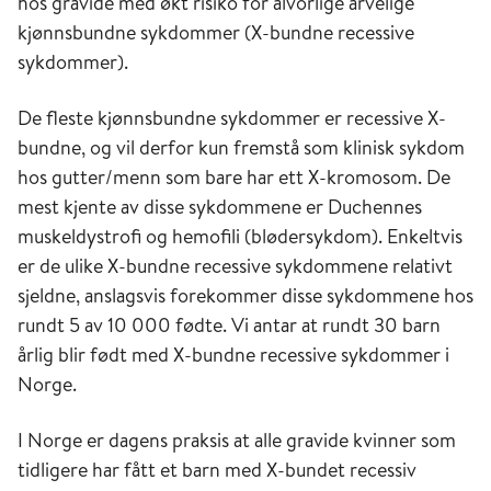
hos gravide med økt risiko for alvorlige arvelige
kjønnsbundne sykdommer (X-bundne recessive
sykdommer).
De fleste kjønnsbundne sykdommer er recessive X-
bundne, og vil derfor kun fremstå som klinisk sykdom
hos gutter/menn som bare har ett X-kromosom. De
mest kjente av disse sykdommene er Duchennes
muskeldystrofi og hemofili (blødersykdom). Enkeltvis
er de ulike X-bundne recessive sykdommene relativt
sjeldne, anslagsvis forekommer disse sykdommene hos
rundt 5 av 10 000 fødte. Vi antar at rundt 30 barn
årlig blir født med X-bundne recessive sykdommer i
Norge.
I Norge er dagens praksis at alle gravide kvinner som
tidligere har fått et barn med X-bundet recessiv