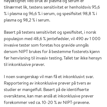
nøyaktighet ved bruk av plasma og serum er
tilnærmet lik, testens sensitivitet er henholdsvis 95,6
% i plasma og 96,6 % i serum, og spesifisitet 98,8 % i
plasma og 98,2 % i serum.
Basert på testens sensitivitet og spesifisitet, i norsk
populasjon med 48,6 % jentefødsler, vil 490 av 1 000
invasive tester som foretas hos gravide unngås
dersom NIPT brukes for å bestemme fosterets kjønn
før henvisning til invasiv testing. Tallet tar ikke hensyn
til inkonklusive prøver.
I noen svangerskap vil man få et inkonklusivt svar.
Rapportering av inkonklusive prøver på tvers av
studier er mangelfull. Basert på de identifiserte
oversiktene, kan man anslå at inkonklusive prøver
forekommer ved ca. 10-20 % av NIPT-prøvene.