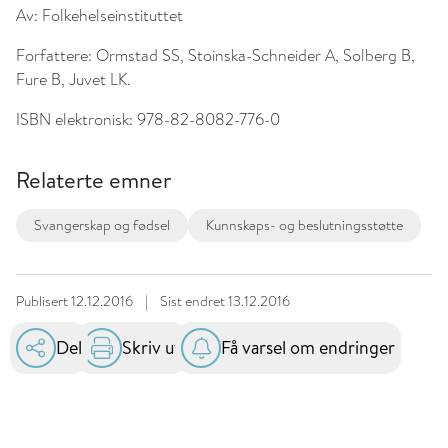
Av:
Folkehelseinstituttet
Forfattere:
Ormstad SS, Stoinska-Schneider A, Solberg B,
Fure B, Juvet LK.
ISBN elektronisk:
978-82-8082-776-0
Relaterte emner
Svangerskap og fødsel
Kunnskaps- og beslutningsstøtte
Publisert
12.12.2016
|
Sist endret
13.12.2016
Del
Skriv ut
Få varsel om endringer