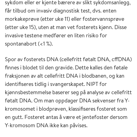
sykdom eller er kjente bærere av slikt sykdomsanlegg,
får tilbud om invasiv diagnostisk test, dvs. enten
morkakeprøve (etter uke 11) eller fostervannsprøve
(etter uke 15), uten at man vet fosterets kjønn. Disse
invasive testene medfører en liten risiko for
spontanabort (<1 %).
Spor av fosterets DNA (cellefritt føtalt DNA, cffDNA)
finnes i blodet til den gravide. Dette kalles den føtale
fraksjonen av alt cellefritt DNA i blodbanen, og kan
identifiseres tidlig i svangerskapet. NIPT for
kjønnsbestemmelse baserer seg på analyse av cellefritt
føtalt DNA. Om man oppdager DNA sekvenser fra Y-
kromosomet i blodprøven, klassifiseres fosteret som
en gutt. Fosteret antas å være et jentefoster dersom
Y-kromosom DNA ikke kan påvises.