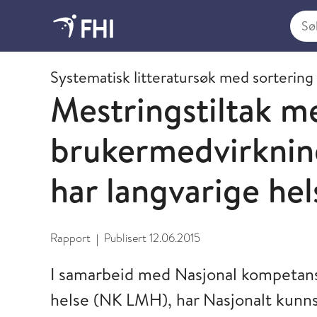
Søk i
2015 - publikasjoner fra FHI
Systematisk litteratursøk med sortering
Mestringstiltak m
brukermedvirknin
har langvarige he
Rapport
Publisert
12.06.2015
|
I samarbeid med Nasjonal kompetans
helse (NK LMH), har Nasjonalt kunns