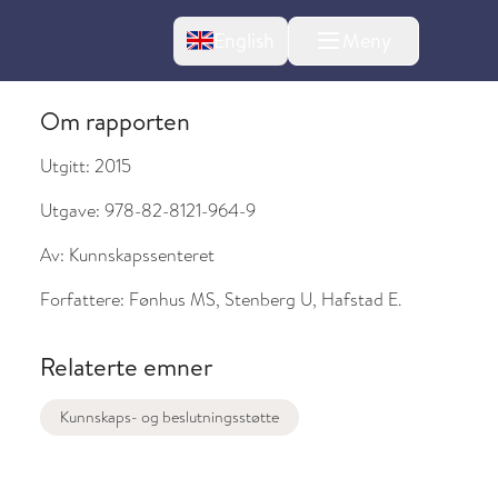
Change language
English
Meny
Om rapporten
Utgitt:
2015
Utgave:
978-82-8121-964-9
Av:
Kunnskapssenteret
Forfattere:
Fønhus MS, Stenberg U, Hafstad E.
Relaterte emner
l om endringer
Kunnskaps- og beslutningsstøtte