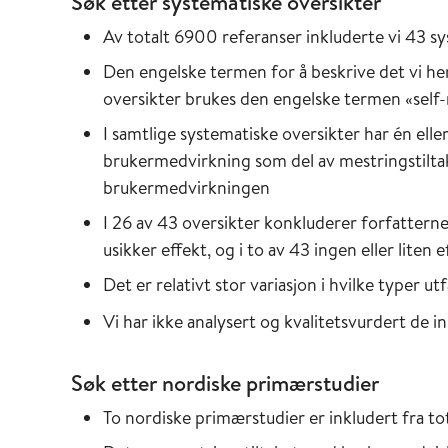
Søk etter systematiske oversikter
Av totalt 6900 referanser inkluderte vi 43 s
Den engelske termen for å beskrive det vi her 
oversikter brukes den engelske termen «se
I samtlige systematiske oversikter har én ell
brukermedvirkning som del av mestringstiltak
brukermedvirkningen
I 26 av 43 oversikter konkluderer forfatterne 
usikker effekt, og i to av 43 ingen eller liten e
Det er relativt stor variasjon i hvilke typer ut
Vi har ikke analysert og kvalitetsvurdert de 
Søk etter nordiske primærstudier
To nordiske primærstudier er inkludert fra to