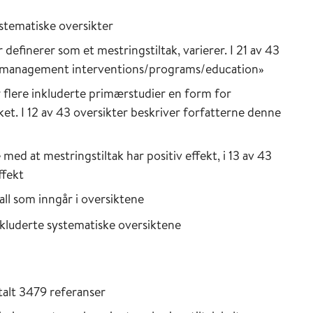
ystematiske oversikter
definerer som et mestringstiltak, varierer. I 21 av 43
lf-management interventions/programs/education»
er flere inkluderte primærstudier en form for
et. I 12 av 43 oversikter beskriver forfatterne denne
med at mestringstiltak har positiv effekt, i 13 av 43
ffekt
fall som inngår i oversiktene
inkluderte systematiske oversiktene
talt 3479 referanser