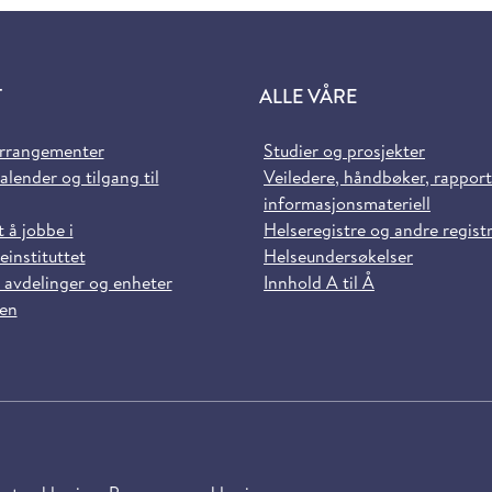
T
ALLE VÅRE
arrangementer
Studier og prosjekter
alender og tilgang til
Veiledere, håndbøker, rappor
informasjonsmateriell
t å jobbe i
Helseregistre og andre regist
einstituttet
Helseundersøkelser
 avdelinger og enheter
Innhold A til Å
sen