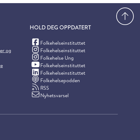
Gå
HOLD DEG OPPDATERT
(Facebook)
Folkehelseinstituttet
(Instagram)
ter og
Folkehelseinstituttet
(Instagram)
Folkehelse Ung
(YouTube)
re
Folkehelseinstituttet
(LinkedIn)
Folkehelseinstituttet
Folkehelsepodden
RSS
Nyhetsvarsel