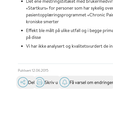
Det ene mestringstiltaket med brukermedvirkn
«Startkurs» for personer som har sykelig over
pasientopplæringsprogrammet «Chronic Pai
kroniske smerter
Effekt ble målt på ulike utfall og i begge pr
på disse
Vi har ikke analysert og kvalitetsvurdert de 
Publisert
12.06.2015
Del
Skriv ut
Få varsel om endringe