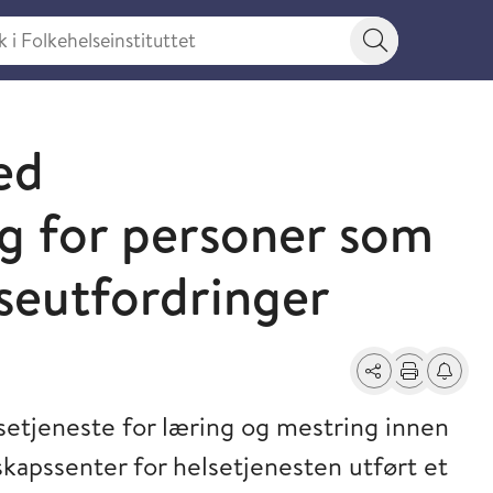
 Folkehelseinstituttet
Søkeknapp
ed
g for personer som
lseutfordringer
Del
Skriv ut
Få varse
etjeneste for læring og mestring innen
kapssenter for helsetjenesten utført et