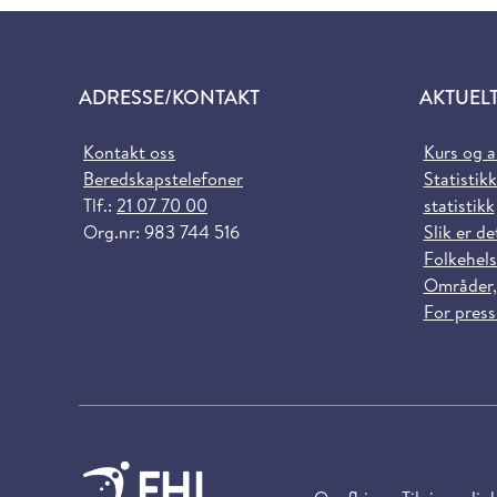
ADRESSE/KONTAKT
AKTUEL
Kontakt oss
Kurs og 
Beredskapstelefoner
Statistikk
Tlf.:
21 07 70 00
statistikk
Org.nr: 983 744 516
Slik er de
Folkehels
Områder,
For pres