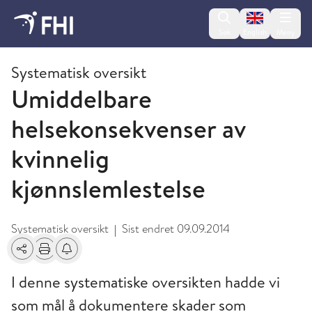
Change lan
Søk
English
Meny
2014 - publikasjoner fra FHI
Systematisk oversikt
Umiddelbare
helsekonsekvenser av
kvinnelig
kjønnslemlestelse
Systematisk oversikt
Sist endret
09.09.2014
|
Del
Skriv ut
Få varsel om endringer
I denne systematiske oversikten hadde vi
som mål å dokumentere skader som