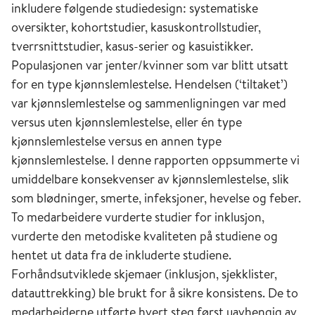
inkludere følgende studiedesign: systematiske
oversikter, kohortstudier, kasuskontrollstudier,
tverrsnittstudier, kasus-serier og kasuistikker.
Populasjonen var jenter/kvinner som var blitt utsatt
for en type kjønnslemlestelse. Hendelsen (‘tiltaket’)
var kjønnslemlestelse og sammenligningen var med
versus uten kjønnslemlestelse, eller én type
kjønnslemlestelse versus en annen type
kjønnslemlestelse. I denne rapporten oppsummerte vi
umiddelbare konsekvenser av kjønnslemlestelse, slik
som blødninger, smerte, infeksjoner, hevelse og feber.
To medarbeidere vurderte studier for inklusjon,
vurderte den metodiske kvaliteten på studiene og
hentet ut data fra de inkluderte studiene.
Forhåndsutviklede skjemaer (inklusjon, sjekklister,
datauttrekking) ble brukt for å sikre konsistens. De to
medarbeiderne utførte hvert steg først uavhengig av