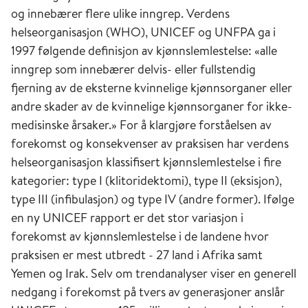
og innebærer flere ulike inngrep. Verdens
helseorganisasjon (WHO), UNICEF og UNFPA ga i
1997 følgende definisjon av kjønnslemlestelse: «alle
inngrep som innebærer delvis- eller fullstendig
fjerning av de eksterne kvinnelige kjønnsorganer eller
andre skader av de kvinnelige kjønnsorganer for ikke-
medisinske årsaker.» For å klargjøre forståelsen av
forekomst og konsekvenser av praksisen har verdens
helseorganisasjon klassifisert kjønnslemlestelse i fire
kategorier: type I (klitoridektomi), type II (eksisjon),
type III (infibulasjon) og type IV (andre former). Ifølge
en ny UNICEF rapport er det stor variasjon i
forekomst av kjønnslemlestelse i de landene hvor
praksisen er mest utbredt - 27 land i Afrika samt
Yemen og Irak. Selv om trendanalyser viser en generell
nedgang i forekomst på tvers av generasjoner anslår