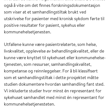
også å vite om det finnes forskningsdokumentasjon
som viser at et samhandlingstiltak brukt ved
utskrivelse for pasienter med kronisk sykdom førte til
positive resultater for pasient, sykehus eller
kommunehelsetjenesten.
Utfallene kunne være pasientrelaterte, som helse,
livskvalitet, opplevelse av be­hand­lings­kvalitet, eller de
kunne være knyttet til sykehuset eller kom­mune­helse­
tje­nesten, som res­surser, sam­hand­lings­kva­litet,
kompetanse og reinn­leg­gelser. For å bli klassifisert
som et samhandlingstiltak i dette pro­sjek­­tet måtte
studien dokumentere hvor­dan sam­hand­ling fant sted.
Vi inklu­derte stu­dier hvor minst én representant for
syke­huset sam­hand­­let med minst én re­pre­sen­tant for
kom­mune­helse­­tjenes­teten.