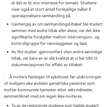
at det er et stor interesse for temaet. Studiene
viser også et stort antall forskjellige måter å
operasjonalisere samhandling på.
Uavhengig av om samhandlingstiltaket ble studert
sammen med andre til­tak eller alene, var det ikke
signifikante for­skjel­ler mellom inter­ven­sjons- og
kontrollgruppe for reinn­leg­gel­ser og død.
Av fire studier gjennomført uten andre samtidige
tiltak, var bare en av slik kvalitet at vi har tillit til
dokumentasjonen for effekt av tiltaket:
- Å invitere fastlegen til sykehuset før utskriv­ningen
vil muligens øke andelen geri­atriske pasienter som
mottar kom­mu­nale tjenester etter seks måne­der,
sammenliknet med om legen ikke inviteres.
To av de resterende studiene som hadde studert