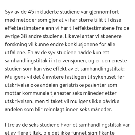
Syv av de 45 inkluderte studiene var gjennomført
med metoder som gjør at vi har større tillit til disse
effektestimatene enn vi har til effektestimatene fra de
øvrige 38 andre studiene. Likevel antar vi at senere
forskning vil kunne endre konklusjonene for alle
utfallene. En av de syv studiene hadde kun ett
samhandlingstiltak i intervensjonen, og er den eneste
studien som kan vise effekt av et samhandlingstiltak:
Muligens vil det å invitere fastlegen til sykehuset før
utskrivelse øke andelen geriatriske pasienter som
mottar kommunale tjenester seks må­ne­der etter
utskrivelsen, men tiltaket vil muligens ikke påvirke
andelen som blir re­inn­lagt innen seks måne­der.
I tre av de seks studiene hvor et samhandlingstiltak var
et av flere tiltak, ble det ikke funnet signifikante