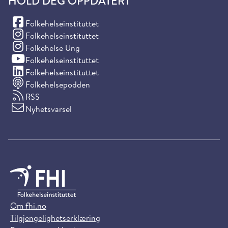
HOLD DEG OPPDATERT
(Facebook)
Folkehelseinstituttet
(Instagram)
Folkehelseinstituttet
(Instagram)
Folkehelse Ung
(YouTube)
Folkehelseinstituttet
(LinkedIn)
Folkehelseinstituttet
Folkehelsepodden
RSS
Nyhetsvarsel
Om fhi.no
Tilgjengelighetserklæring