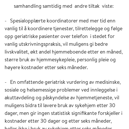
samhandling samtidig med andre tiltak viste:
- Spesialopplærte koordinatorer med mer tid enn
vanlig til å koordi­ne­re tje­nes­ter, til­rettelegge og følge
opp geri­at­riske pa­sienter over telefon i ste­det for
vanlig ut­skriv­ningspraksis, vil muligens gi bedre
livskva­li­tet, økt an­del hjemme­bo­ende etter en måned,
større bruk av hjemme­sy­kepleie, per­son­lig pleie og
høyere kostnader etter seks måneder.
- En omfattende geriatrisk vurdering av medisinske,
sosiale og hel­­se­­messige problemer ved innleggelse i
akutt­avde­ling og påskyndelse av hjem­metjeneste, vil
muligens bidra til lavere bruk av sykehjem etter 30
dager, men gir ingen statistisk sig­ni­fi­kante forskjeller i
kostnader etter 30 dager og etter seks måne­der,
heller ikke i bruk av sykehjem etter seks måneder.