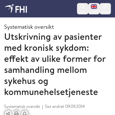
Change lan
Søk
English
Meny
2013 - publikasjoner fra FHI
Systematisk oversikt
Utskrivning av pasienter
med kronisk sykdom:
effekt av ulike former for
samhandling mellom
sykehus og
kommunehelsetjeneste
Systematisk oversikt
Sist endret
09.09.2014
|