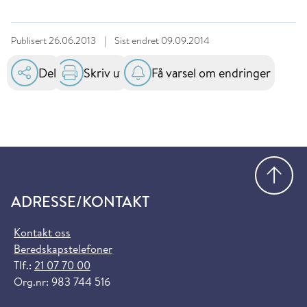
Publisert
26.06.2013
|
Sist endret
09.09.2014
Del
Skriv ut
Få varsel om endringer
Gå
ADRESSE/KONTAKT
Kontakt oss
Beredskapstelefoner
Tlf.:
21 07 70 00
Org.nr: 983 744 516