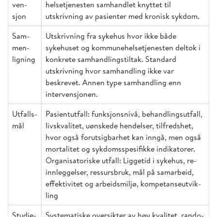
ven­
helse­tje­nes­ten samhandlet knyt­tet til
sjon
utskrivning av pasienter med kronisk sykdom.
Sam­
Utskrivning fra sykehus hvor ikke både
men­
sykehuset og kommunehelsetjenesten del­tok i
ligning
konkrete samhandlingstiltak. Standard
utskrivning hvor samhandling ikke var
beskrevet. Annen type samhandling enn
intervensjonen.
Utfalls­
Pasientutfall: funksjonsnivå, behandlingsutfall,
mål
livs­kva­li­tet, uønskede hen­del­ser, tilfredshet,
hvor også forutsig­bar­het kan inngå, men også
mor­ta­li­tet og syk­doms­spe­si­fikke indikatorer.
Organisatoriske utfall: Liggetid i syke­hus, re­
inn­leggelser, ressursbruk, mål på samarbeid,
effektivitet og arbeids­miljø, kompe­tanse­utvik­
ling
Studie­
Systematiske oversikter av høy kvalitet, ran­do­