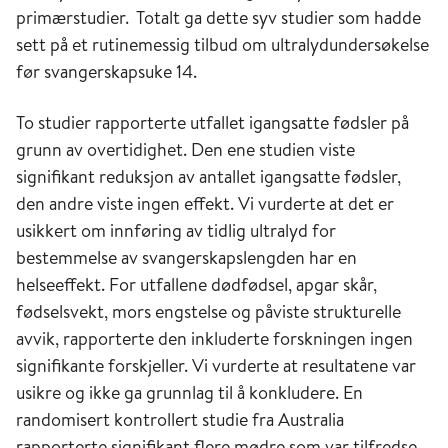
primærstudier. Totalt ga dette syv studier som hadde
sett på et rutinemessig tilbud om ultralydundersøkelse
før svangerskapsuke 14.
To studier rapporterte utfallet igangsatte fødsler på
grunn av overtidighet. Den ene studien viste
signifikant reduksjon av antallet igangsatte fødsler,
den andre viste ingen effekt. Vi vurderte at det er
usikkert om innføring av tidlig ultralyd for
bestemmelse av svangerskapslengden har en
helseeffekt. For utfallene dødfødsel, apgar skår,
fødselsvekt, mors engstelse og påviste strukturelle
avvik, rapporterte den inkluderte forskningen ingen
signifikante forskjeller. Vi vurderte at resultatene var
usikre og ikke ga grunnlag til å konkludere. En
randomisert kontrollert studie fra Australia
rapporterte signifikant flere mødre som var tilfredse