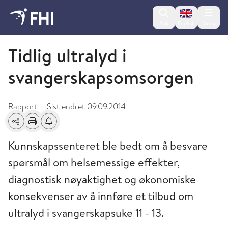
Change lan
Søk
English
Meny
2012 - publikasjoner fra FHI
Tidlig ultralyd i
svangerskapsomsorgen
Rapport
Sist endret
09.09.2014
|
Del
Skriv ut
Få varsel om endringer
Kunnskapssenteret ble bedt om å besvare
spørsmål om helsemessige effekter,
diagnostisk nøyaktighet og økonomiske
konsekvenser av å innføre et tilbud om
ultralyd i svangerskapsuke 11 - 13.