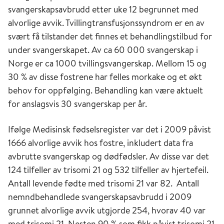
svangerskapsavbrudd etter uke 12 begrunnet med
alvorlige avvik. Tvillingtransfusjonssyndrom er en av
svært få tilstander det finnes et behandlingstilbud for
under svangerskapet. Av ca 60 000 svangerskap i
Norge er ca 1000 tvillingsvangerskap. Mellom 15 og
30 % av disse fostrene har felles morkake og et økt
behov for oppfølging. Behandling kan være aktuelt
for anslagsvis 30 svangerskap per år.
Ifølge Medisinsk fødselsregister var det i 2009 påvist
1666 alvorlige avvik hos fostre, inkludert data fra
avbrutte svangerskap og dødfødsler. Av disse var det
124 tilfeller av trisomi 21 og 532 tilfeller av hjertefeil.
Antall levende fødte med trisomi 21 var 82. Antall
nemndbehandlede svangerskapsavbrudd i 2009
grunnet alvorlige avvik utgjorde 254, hvorav 40 var
med trisomi 21. Nesten 90 % som fikk påvist trisomi 21