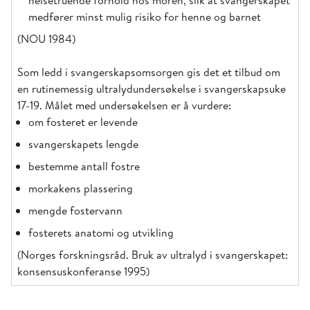
helsetruende forhold hos moren, slik at svangerskapet
medfører minst mulig risiko for henne og barnet
(NOU 1984)
Som ledd i svangerskapsomsorgen gis det et tilbud om
en rutinemessig ultralydundersøkelse i svangerskapsuke
17-19. Målet med undersøkelsen er å vurdere:
om fosteret er levende
svangerskapets lengde
bestemme antall fostre
morkakens plassering
mengde fostervann
fosterets anatomi og utvikling
(Norges forskningsråd. Bruk av ultralyd i svangerskapet:
konsensuskonferanse 1995)