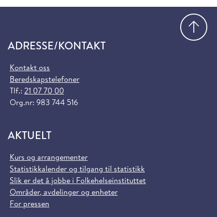
Gå
ADRESSE/KONTAKT
Kontakt oss
Beredskapstelefoner
Tlf.:
21 07 70 00
Org.nr: 983 744 516
AKTUELT
Kurs og arrangementer
Statistikkalender og tilgang til statistikk
Slik er det å jobbe i Folkehelseinstituttet
Områder, avdelinger og enheter
For pressen