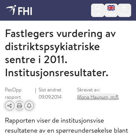
Change lan
Søk
English
Meny
2012 - publikasjoner fra FHI
Fastlegers vurdering av
distriktspsykiatriske
sentre i 2011.
Institusjonsresultater.
PasOpp
Sist endret
Skrevet av:
|
rapport
09.09.2014
Mona Haugum, m.fl.
Del
Skriv ut
Få varsel om endringer
Rapporten viser de institusjonsvise
resultatene av en spørreundersøkelse blant