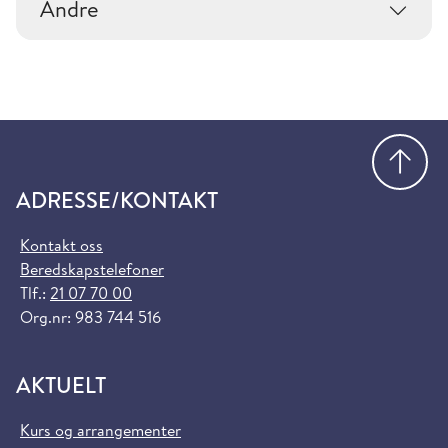
Andre
Gå
ADRESSE/KONTAKT
Kontakt oss
Beredskapstelefoner
Tlf.:
21 07 70 00
Org.nr: 983 744 516
AKTUELT
Kurs og arrangementer