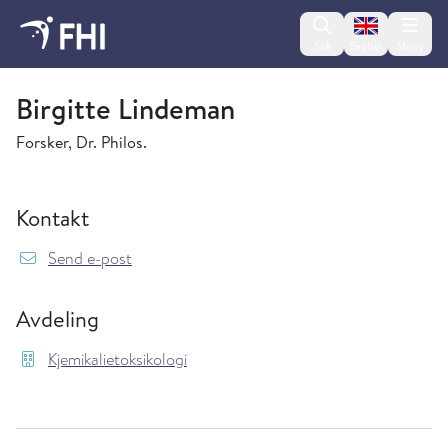
Change lan
Søk
English
Meny
Kjemikalietoksikologi
Birgitte Lindeman
Forsker, Dr. Philos.
Kontakt
{model.translations.sendEmailTo} Birgitte.Li
Send e-post
Avdeling
Kjemikalietoksikologi