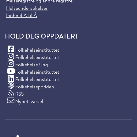
Helseregistre og andre registre
Helseundersøkelser
Innhold A til Å
HOLD DEG OPPDATERT
(Facebook)
Folkehelseinstituttet
(Instagram)
Folkehelseinstituttet
(Instagram)
Folkehelse Ung
(YouTube)
Folkehelseinstituttet
(LinkedIn)
Folkehelseinstituttet
Folkehelsepodden
RSS
Nyhetsvarsel