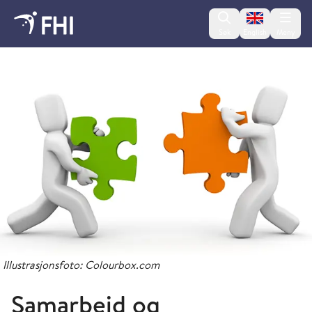
Change lan
Søk
English
Meny
Om Folkehelseinstituttet
Illustrasjonsfoto: Colourbox.com
Samarbeid og