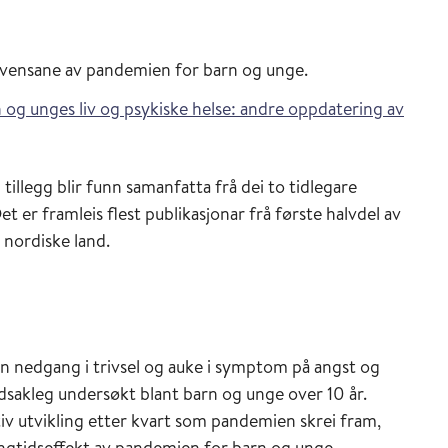
kvensane av pandemien for barn og unge.
og unges liv og psykiske helse: andre oppdatering av
 tillegg blir funn samanfatta frå dei to tidlegare
et er framleis flest publikasjonar frå første halvdel av
å nordiske land.
ein nedgang i trivsel og auke i symptom på angst og
sakleg undersøkt blant barn og unge over 10 år.
ativ utvikling etter kvart som pandemien skrei fram,
langtidseffekt av pandemien for barn og unge.