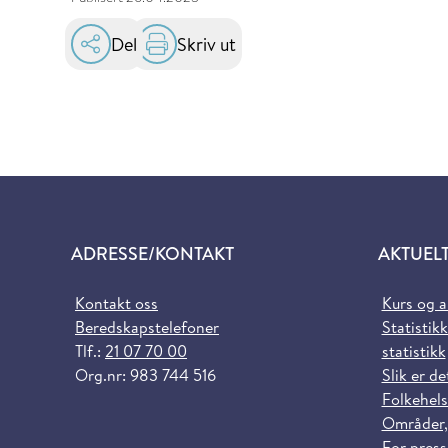
Del
Skriv ut
ADRESSE/KONTAKT
AKTUEL
Kontakt oss
Kurs og 
Beredskapstelefoner
Statistikk
Tlf.:
21 07 70 00
statistikk
Org.nr: 983 744 516
Slik er de
Folkehels
Områder,
For pres