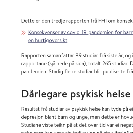
Dette er den tredje rapporten frå FHI om konse
Konsekvenser av covid-19-pandemien for barn 
en hurtigoversikt
Rapporten samanfattar 89 studiar frå siste år, og i
rapportane (sjå nede på sida), totalt 265 studiar. D
pandemien. Stadig fleire studiar blir publiserte fr
Dårlegare psykisk helse
Resultat frå studiar av psykisk helse kan tyde på 
depresjon blant barn og unge, men dette er hovud
Studiane viste teikn på at det over tid var ei neg
noko som kan vere ein indikasjon på ein slitasje/