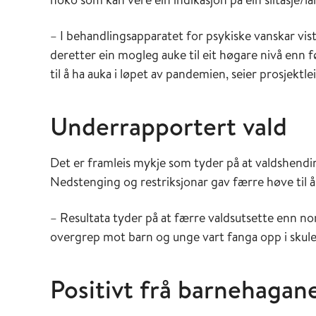
– I behandlingsapparatet for psykiske vanskar vis
deretter ein mogleg auke til eit høgare nivå enn
til å ha auka i løpet av pandemien, seier prosjektl
Underrapportert vald
Det er framleis mykje som tyder på at valdshend
Nedstenging og restriksjonar gav færre høve til å 
– Resultata tyder på at færre valdsutsette enn norm
overgrep mot barn og unge vart fanga opp i skule-
Positivt frå barnehagan