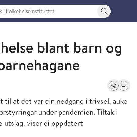
 Folkehelseinstituttet
Søkeknapp
 helse blant barn og
å barnehagane
Del
Skriv ut
 til at det var ein nedgang i trivsel, auke
orstyrringar under pandemien. Tiltak i
ve utslag, viser ei oppdatert