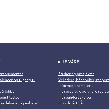
T
ALLE VÅRE
arrangementer
Studier og prosjekter
alender og tilgang til
Veiledere, håndbøker, rappor
informasjonsmateriell
t å jobbe i
Helseregistre og andre regist
einstituttet
Helseundersøkelser
 avdelinger og enheter
Innhold A til Å
sen