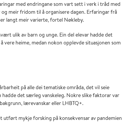
aringar med endringane som vart sett i verk i tråd med
og meir fridom til å organisere dagen. Erfaringar frå
er langt meir varierte, fortel Nøkleby.
vært ulik av barn og unge. Ein del elevar hadde det
med å vere heime, medan nokon opplevde situasjonen som
rbarheit på alle dei tematiske områda, det vil seie
hadde det særleg vanskeleg. Nokre slike faktorar var
arbakgrunn, lærevanskar eller LHBTQ+.
det utført mykje forsking på konsekvensar av pandemien