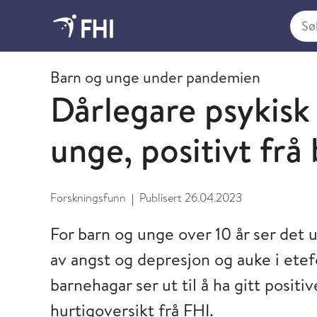
Søk i
2023 - nyheter fra FHI
Barn og unge under pandemien
Dårlegare psykisk
unge, positivt fr
Forskningsfunn
Publisert
26.04.2023
|
For barn og unge over 10 år ser det ut
av angst og depresjon og auke i etef
barnehagar ser ut til å ha gitt positi
hurtigoversikt frå FHI.