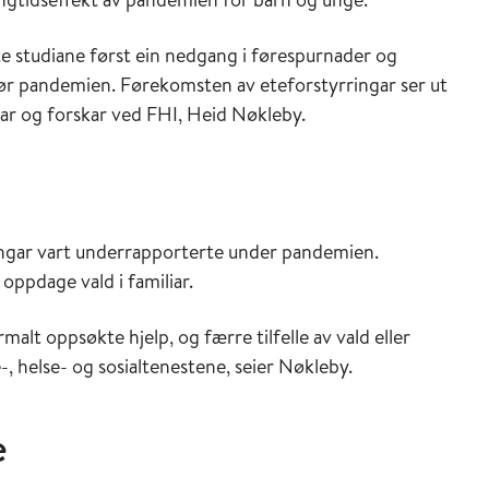
te studiane først ein nedgang i førespurnader og
 før pandemien. Førekomsten av eteforstyrringar ser ut
eiar og forskar ved FHI, Heid Nøkleby.
ingar vart underrapporterte under pandemien.
oppdage vald i familiar.
alt oppsøkte hjelp, og færre tilfelle av vald eller
, helse- og sosialtenestene, seier Nøkleby.
e