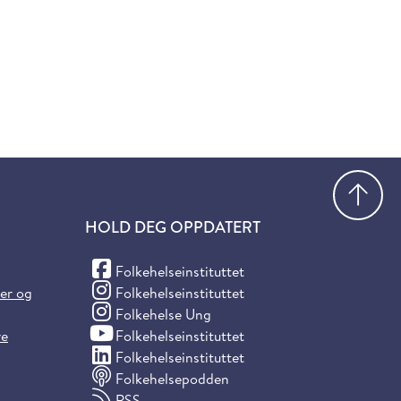
Gå
HOLD DEG OPPDATERT
(Facebook)
Folkehelseinstituttet
(Instagram)
ter og
Folkehelseinstituttet
(Instagram)
Folkehelse Ung
(YouTube)
re
Folkehelseinstituttet
(LinkedIn)
Folkehelseinstituttet
Folkehelsepodden
RSS