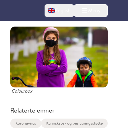
Change language
English
Meny
Colourbox
Relaterte emner
Koronavirus
Kunnskaps- og beslutningsstøtte