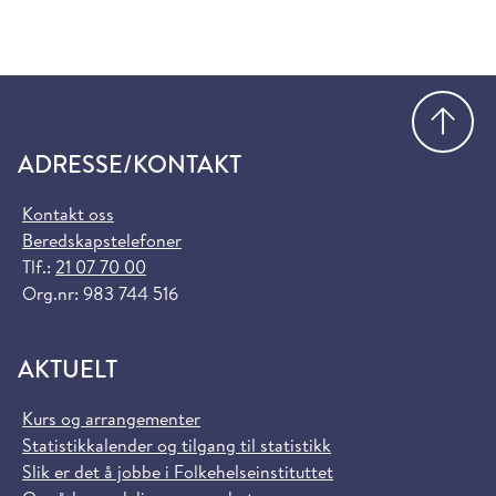
Gå
ADRESSE/KONTAKT
Kontakt oss
Beredskapstelefoner
Tlf.:
21 07 70 00
Org.nr: 983 744 516
AKTUELT
Kurs og arrangementer
Statistikkalender og tilgang til statistikk
Slik er det å jobbe i Folkehelseinstituttet