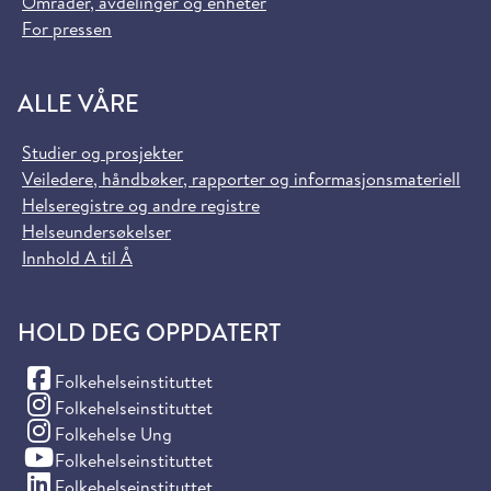
Områder, avdelinger og enheter
For pressen
ALLE VÅRE
Studier og prosjekter
Veiledere, håndbøker, rapporter og informasjonsmateriell
Helseregistre og andre registre
Helseundersøkelser
Innhold A til Å
HOLD DEG OPPDATERT
(Facebook)
Folkehelseinstituttet
(Instagram)
Folkehelseinstituttet
(Instagram)
Folkehelse Ung
(YouTube)
Folkehelseinstituttet
(LinkedIn)
Folkehelseinstituttet