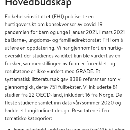
Hovedbudskap
Folkehelseinstituttet (FHI) publiserte en
hurtigoversikt om konsekvenser av covid-19-
pandemien for barn og unge i januar 2021. I mars 2021
ba Barne-, ungdoms- og familiedirektoratet FHI om å
utføre en oppdatering. Vi har gjennomført en hurtig-
oversikt der studienes validitet kun ble vurdert av én
forsker, sammenstillingen av funn er forenklet, og
resultatene er ikke vurdert med GRADE. Et
systematisk litteratursøk gav 8388 referanser som vi
gjennomgikk, derav 751 fulltekster. Vi inkluderte 81
studier fra 22 OECD-land, inkludert 16 fra Norge. De
fleste studiene samlet inn data vår/sommer 2020 og
hadde et longitudinelt design. Resultatene i fem
tematiske kategorier:
Familieforhold, vold og barnevern (n=24): Studier