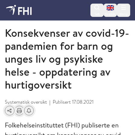
Change lan
Søk
English
Meny
2021 - publikasjoner fra FHI
Konsekvenser av covid-19-
pandemien for barn og
unges liv og psykiske
helse - oppdatering av
hurtigoversikt
Systematisk oversikt
Publisert
17.08.2021
|
Del
Skriv ut
Få varsel om endringer
Folkehelseinstituttet (FHI) publiserte en