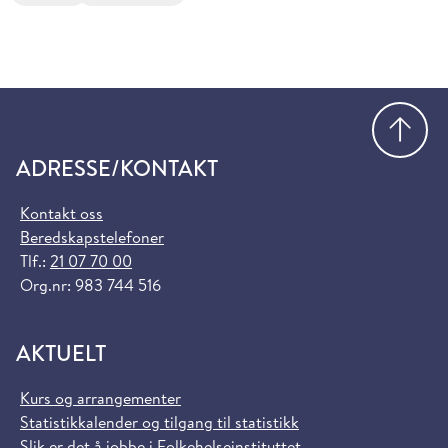
Gå
ADRESSE/KONTAKT
Kontakt oss
Beredskapstelefoner
Tlf.:
21 07 70 00
Org.nr: 983 744 516
AKTUELT
Kurs og arrangementer
Statistikkalender og tilgang til statistikk
Slik er det å jobbe i Folkehelseinstituttet