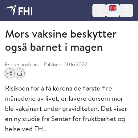
Change lan
Søk
English
Meny
2022 - nyheter fra FHI
Mors vaksine beskytter
også barnet i magen
Forskningsfunn
Publisert
01.06.2022
|
Del
Skriv ut
Risikoen for å få korona de første fire
månedene av livet, er lavere dersom mor
ble vaksinert under graviditeten. Det viser
en ny studie fra Senter for fruktbarhet og
helse ved FHI.