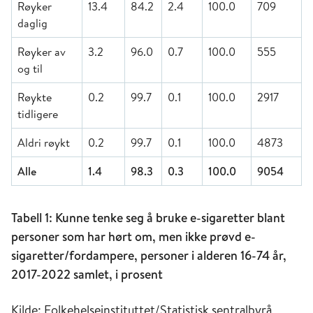
Røyker
13.4
84.2
2.4
100.0
709
daglig
Røyker av
3.2
96.0
0.7
100.0
555
og til
Røykte
0.2
99.7
0.1
100.0
2917
tidligere
Aldri røykt
0.2
99.7
0.1
100.0
4873
Alle
1.4
98.3
0.3
100.0
9054
Tabell 1: Kunne tenke seg å bruke e-sigaretter blant
personer som har hørt om, men ikke prøvd e-
sigaretter/fordampere, personer i alderen 16-74 år,
2017-2022 samlet, i prosent
Kilde: Folkehelseinstituttet/Statistisk sentralbyrå