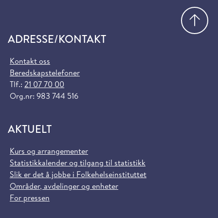
Gå
ADRESSE/KONTAKT
Kontakt oss
Beredskapstelefoner
Tlf.:
21 07 70 00
Org.nr: 983 744 516
AKTUELT
Kurs og arrangementer
Statistikkalender og tilgang til statistikk
Slik er det å jobbe i Folkehelseinstituttet
Områder, avdelinger og enheter
For pressen