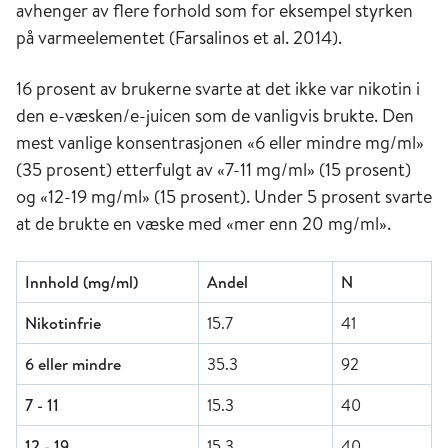
avhenger av flere forhold som for eksempel styrken
på varmeelementet (Farsalinos et al. 2014).
16 prosent av brukerne svarte at det ikke var nikotin i
den e-væsken/e-juicen som de vanligvis brukte. Den
mest vanlige konsentrasjonen «6 eller mindre mg/ml»
(35 prosent) etterfulgt av «7-11 mg/ml» (15 prosent)
og «12-19 mg/ml» (15 prosent). Under 5 prosent svarte
at de brukte en væske med «mer enn 20 mg/ml».
Innhold (mg/ml)
Andel
N
Nikotinfrie
15.7
41
6 eller mindre
35.3
92
7 - 11
15.3
40
12 - 19
15.3
40