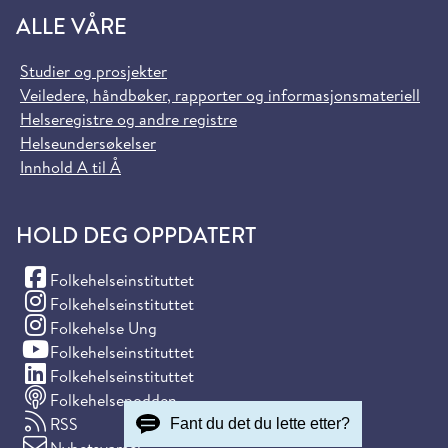
ALLE VÅRE
Studier og prosjekter
Veiledere, håndbøker, rapporter og informasjonsmateriell
Helseregistre og andre registre
Helseundersøkelser
Innhold A til Å
HOLD DEG OPPDATERT
(Facebook)
Folkehelseinstituttet
(Instagram)
Folkehelseinstituttet
(Instagram)
Folkehelse Ung
(YouTube)
Folkehelseinstituttet
(LinkedIn)
Folkehelseinstituttet
Folkehelsepodden
RSS
Fant du det du lette etter?
Nyhetsvarsel