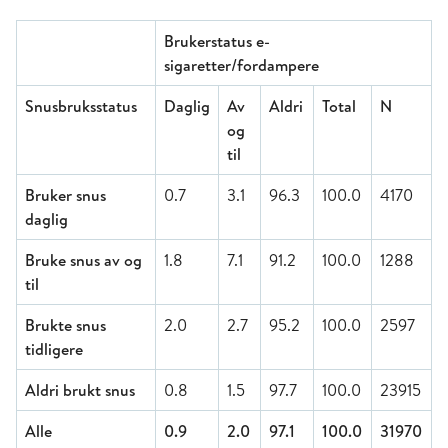
Brukerstatus e-
sigaretter/fordampere
Snusbruksstatus
Daglig
Av
Aldri
Total
N
og
til
Bruker snus
0.7
3.1
96.3
100.0
4170
daglig
Bruke snus av og
1.8
7.1
91.2
100.0
1288
til
Brukte snus
2.0
2.7
95.2
100.0
2597
tidligere
Aldri brukt snus
0.8
1.5
97.7
100.0
23915
Alle
0.9
2.0
97.1
100.0
31970