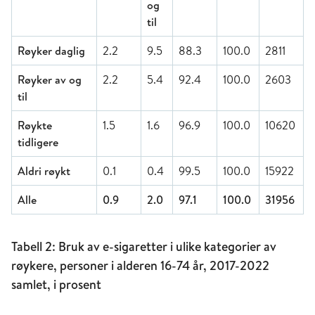
og
til
Røyker daglig
2.2
9.5
88.3
100.0
2811
Røyker av og
2.2
5.4
92.4
100.0
2603
til
Røykte
1.5
1.6
96.9
100.0
10620
tidligere
Aldri røykt
0.1
0.4
99.5
100.0
15922
Alle
0.9
2.0
97.1
100.0
31956
Tabell 2: Bruk av e-sigaretter i ulike kategorier av
røykere, personer i alderen 16-74 år, 2017-2022
samlet, i prosent