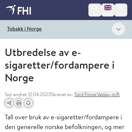
Change lan
Søk
English
Meny
Vis 
Tobakk i Norge
Utbredelse av e-
sigaretter/fordampere i
Norge
Sist endret
12.04.2023
Skrevet av:
Tord Finne Vedøy, m.fl.
Del
Skriv ut
Få varsel om endringer
Tall over bruk av e-sigaretter/fordampere i
den generelle norske befolkningen, og mer