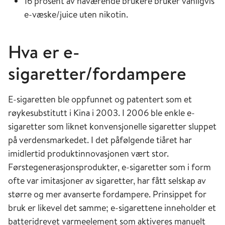
16 prosent av nåværende brukere bruker vanligvis
e-væske/juice uten nikotin.
Hva er e-
sigaretter/fordampere
E-sigaretten ble oppfunnet og patentert som et
røykesubstitutt i Kina i 2003. I 2006 ble enkle e-
sigaretter som liknet konvensjonelle sigaretter sluppet
på verdensmarkedet. I det påfølgende tiåret har
imidlertid produktinnovasjonen vært stor.
Førstegenerasjonsprodukter, e-sigaretter som i form
ofte var imitasjoner av sigaretter, har fått selskap av
større og mer avanserte fordampere. Prinsippet for
bruk er likevel det samme; e-sigarettene inneholder et
batteridrevet varmeelement som aktiveres manuelt