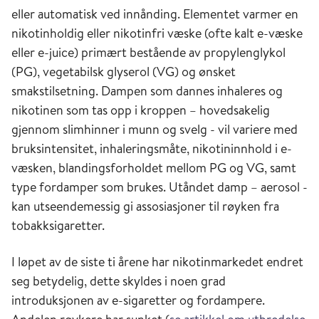
eller automatisk ved innånding. Elementet varmer en
nikotinholdig eller nikotinfri væske (ofte kalt e-væske
eller e-juice) primært bestående av propylenglykol
(PG), vegetabilsk glyserol (VG) og ønsket
smakstilsetning. Dampen som dannes inhaleres og
nikotinen som tas opp i kroppen – hovedsakelig
gjennom slimhinner i munn og svelg - vil variere med
bruksintensitet, inhaleringsmåte, nikotininnhold i e-
væsken, blandingsforholdet mellom PG og VG, samt
type fordamper som brukes. Utåndet damp – aerosol -
kan utseendemessig gi assosiasjoner til røyken fra
tobakksigaretter.
I løpet av de siste ti årene har nikotinmarkedet endret
seg betydelig, dette skyldes i noen grad
introduksjonen av e-sigaretter og fordampere.