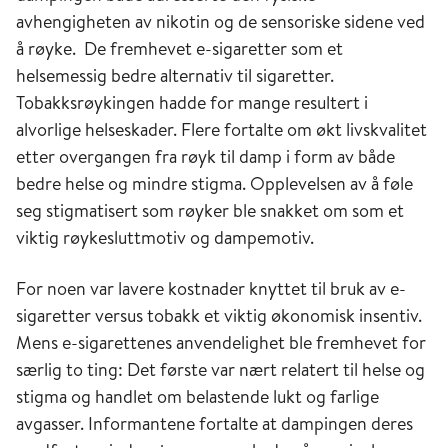
avhengigheten av nikotin og de sensoriske sidene ved
å røyke. De fremhevet e-sigaretter som et
helsemessig bedre alternativ til sigaretter.
Tobakksrøykingen hadde for mange resultert i
alvorlige helseskader. Flere fortalte om økt livskvalitet
etter overgangen fra røyk til damp i form av både
bedre helse og mindre stigma. Opplevelsen av å føle
seg stigmatisert som røyker ble snakket om som et
viktig røykesluttmotiv og dampemotiv.
For noen var lavere kostnader knyttet til bruk av e-
sigaretter versus tobakk et viktig økonomisk insentiv.
Mens e-sigarettenes anvendelighet ble fremhevet for
særlig to ting: Det første var nært relatert til helse og
stigma og handlet om belastende lukt og farlige
avgasser. Informantene fortalte at dampingen deres