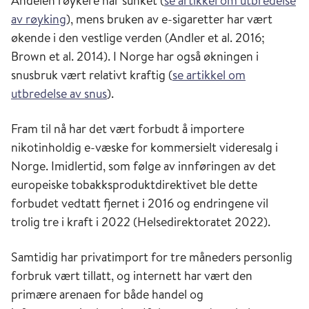
Andelen røykere har sunket (
se artikkel om utbredelse
av røyking
), mens bruken av e-sigaretter har vært
økende i den vestlige verden (Andler et al. 2016;
Brown et al. 2014). I Norge har også økningen i
snusbruk vært relativt kraftig (
se artikkel om
utbredelse av snus
).
Fram til nå har det vært forbudt å importere
nikotinholdig e-væske for kommersielt videresalg i
Norge. Imidlertid, som følge av innføringen av det
europeiske tobakksproduktdirektivet ble dette
forbudet vedtatt fjernet i 2016 og endringene vil
trolig tre i kraft i 2022 (Helsedirektoratet 2022).
Samtidig har privatimport for tre måneders personlig
forbruk vært tillatt, og internett har vært den
primære arenaen for både handel og