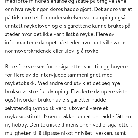
medførte mindre sjenanse og skade på omgivelsene
enn hva røykingen deres hadde gjort. Det andre var at
på tidspunktet for undersøkelsen var damping også
unntatt røykeloven og e-sigarettene kunne brukes på
steder hvor det ikke var tillatt å røyke. Flere av
informantene dampet på steder hvor det ville være
normoverskridende eller ulovlig å røyke.
Bruksfrekvensen for e-sigaretter var i tillegg høyere
for flere av de intervjuede sammenlignet med
røyketobakk. Med andre ord utviklet det seg nye
bruksmønstre for damping. Etablerte dampere viste
også hvordan bruken av e-sigaretter hadde
selvstendig symbolsk verdi utover å være et
røykesubstitutt. Noen snakket om at de hadde fått en
ny hobby. Den tekniske dimensjonen ved e-sigaretter,
muligheten til å tilpasse nikotinnivået i vesken, samt