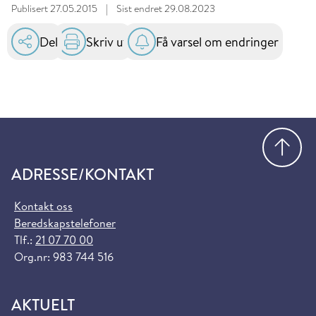
Publisert
27.05.2015
|
Sist endret
29.08.2023
Del
Skriv ut
Få varsel om endringer
Gå
ADRESSE/KONTAKT
Kontakt oss
Beredskapstelefoner
Tlf.:
21 07 70 00
Org.nr: 983 744 516
AKTUELT