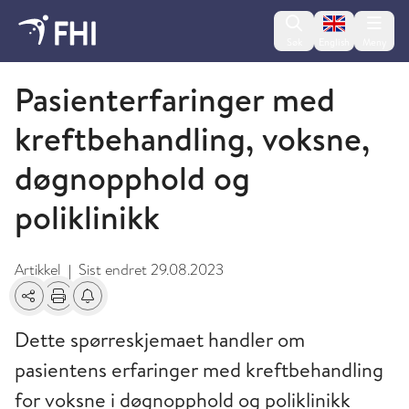
Change lan
Søk
English
Meny
Spørreskjemabanken
Pasienterfaringer med
kreftbehandling, voksne,
døgnopphold og
poliklinikk
Artikkel
Sist endret
29.08.2023
|
Del
Skriv ut
Få varsel om endringer
Dette spørreskjemaet handler om
pasientens erfaringer med kreftbehandling
for voksne i døgnopphold og poliklinikk