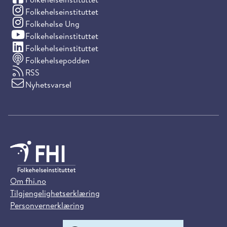
(Instagram)
Folkehelseinstituttet
(Instagram)
Folkehelse Ung
(YouTube)
Folkehelseinstituttet
(LinkedIn)
Folkehelseinstituttet
Folkehelsepodden
RSS
Nyhetsvarsel
Om fhi.no
Tilgjengelighetserklæring
Personvernerklæring