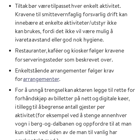
Tiltak bør være tilpasset hver enkelt aktivitet.
Kravene til smittevernfaglig forsvarlig drift kan
innebære at enkelte aktiviteter/utstyr ikke
kan brukes, fordi det ikke vil være mulig å
ivareta avstand eller god nok hygiene.
Restauranter, kaféer og kiosker følger kravene
.
for
serveringssteder som beskrevet over
Enkeltstående arrangementer følger krav
for
arrangementer
.
For å unngå trengsel kan aktøren legge til rette for
forhåndskjøp av billetter på nett og digitale køer,
i tillegg til å begrense antall gjester per
aktivitet (for eksempel ved å stenge
annenhver
vogn i berg-og-dalbanen og oppfordre til at man
kun sitter ved siden av de man til vanlig har