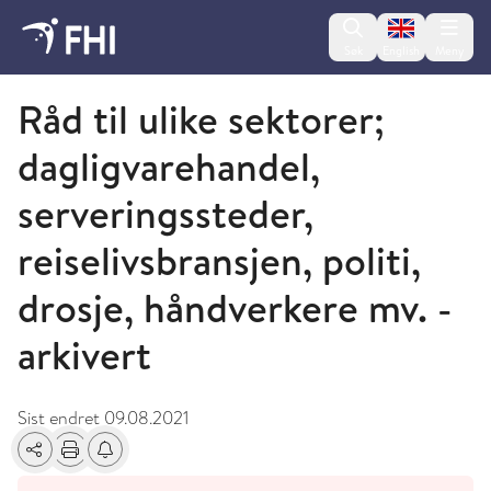
Change lan
Søk
English
Meny
Koronavirusveilederen - arkiverte artikler
Råd til ulike sektorer;
dagligvarehandel,
serveringssteder,
reiselivsbransjen, politi,
drosje, håndverkere mv. -
arkivert
Sist endret
09.08.2021
Del
Skriv ut
Få varsel om endringer