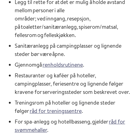
Legg til rette for at det er mulig å holde avstand
mellom personer i alle
områder; ved inngang, resepsjon,
på toaletter/sanitæranlegg, spiserom/matsal,
fellesrom og felleskjøkken.
Sanitæranlegg på campingplasser og lignende
steder bør være åpne.
Gjennomgå
renholdsrutinene
.
Restauranter og kaféer på hoteller,
campingplasser, feriesentre og lignende følger
kravene for
serveringssteder som beskrevet over
.
Treningsrom på hoteller og lignende steder
følge
r
råd for treningssentre
.
For spa-anlegg og hotellbasseng, gjelder
råd for
svømmehaller
.