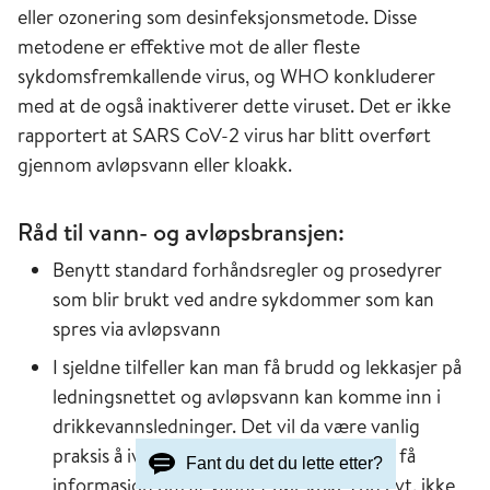
eller ozonering som desinfeksjonsmetode. Disse
metodene er effektive mot de aller fleste
sykdomsfremkallende virus, og WHO konkluderer
med at de også inaktiverer dette viruset. Det er ikke
rapportert at SARS CoV-2 virus har blitt overført
gjennom avløpsvann eller kloakk.
Råd til vann- og avløpsbransjen:
Benytt standard forhåndsregler og prosedyrer
som blir brukt ved andre sykdommer som kan
spres via avløpsvann
I sjeldne tilfeller kan man få brudd og lekkasjer på
ledningsnettet og avløpsvann kan komme inn i
drikkevannsledninger. Det vil da være vanlig
praksis å iverksette kokevarsel, og folk vil få
Fant du det du lette etter?
informasjon om at vannet bør kokes og evt. ikke