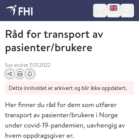
Change lan
Søk
English
Meny
Koronavirusveilederen - arkiverte artikler
Råd for transport av
pasienter/brukere
Sist endret
11.01.2022
Del
Skriv ut
Få varsel om endringer
Dette innholdet er arkivert og blir ikke oppdatert.
Her finner du råd for dem som utfører
transport av pasienter/brukere i Norge
under covid-19-pandemien, uavhengig av
hvem oppdragsgiver er.