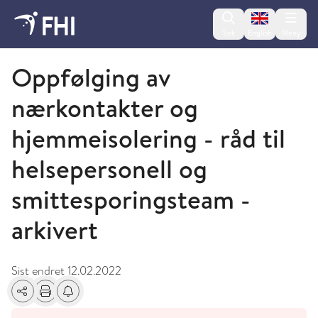
Change lan
Søk
English
Meny
Koronavirusveilederen - arkiverte artikler
Oppfølging av
nærkontakter og
hjemmeisolering - råd til
helsepersonell og
smittesporingsteam -
arkivert
Sist endret
12.02.2022
Del
Skriv ut
Få varsel om endringer