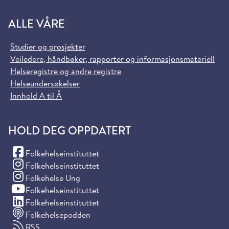
ALLE VÅRE
Studier og prosjekter
Veiledere, håndbøker, rapporter og informasjonsmateriell
Helseregistre og andre registre
Helseundersøkelser
Innhold A til Å
HOLD DEG OPPDATERT
(Facebook)
Folkehelseinstituttet
(Instagram)
Folkehelseinstituttet
(Instagram)
Folkehelse Ung
(YouTube)
Folkehelseinstituttet
(LinkedIn)
Folkehelseinstituttet
Folkehelsepodden
RSS