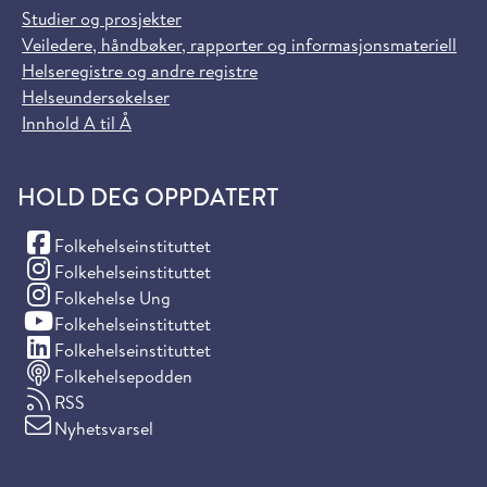
Studier og prosjekter
Veiledere, håndbøker, rapporter og informasjonsmateriell
Helseregistre og andre registre
Helseundersøkelser
Innhold A til Å
HOLD DEG OPPDATERT
(Facebook)
Folkehelseinstituttet
(Instagram)
Folkehelseinstituttet
(Instagram)
Folkehelse Ung
(YouTube)
Folkehelseinstituttet
(LinkedIn)
Folkehelseinstituttet
Folkehelsepodden
RSS
Nyhetsvarsel