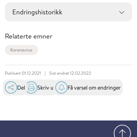
Endringshistorikk
Relaterte emner
Koronavirus
Publisert
01.12.2021
|
Sist endret
12.02.2022
Del
Skriv ut
Få varsel om endringer
Gå