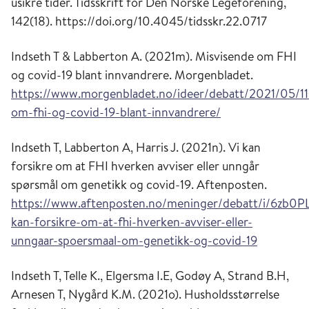
usikre tider.
Tidsskrift for Den Norske Legeforening
,
142
(18). https://doi.org/10.4045/tidsskr.22.0717
Indseth T & Labberton A. (2021m).
Misvisende om FHI
og covid-19 blant innvandrere.
Morgenbladet
.
https://www.morgenbladet.no/ideer/debatt/2021/05/11
om-fhi-og-covid-19-blant-innvandrere/
Indseth T, Labberton A, Harris J. (2021n).
Vi kan
forsikre om at FHI hverken avviser eller unngår
spørsmål om genetikk og covid-19.
Aftenposten.
https://www.aftenposten.no/meninger/debatt/i/6zb0PL
kan-forsikre-om-at-fhi-hverken-avviser-eller-
unngaar-spoersmaal-om-genetikk-og-covid-19
Indseth T, Telle K., Elgersma I.E, Godøy A, Strand B.H,
Arnesen T, Nygård K.M. (2021o). Husholdsstørrelse