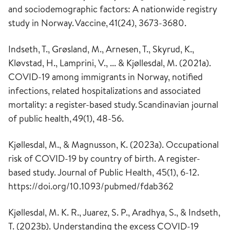
and sociodemographic factors: A nationwide registry
study in Norway.
Vaccine
,
41
(24), 3673-3680.
Indseth, T., Grøsland, M., Arnesen, T., Skyrud, K.,
Kløvstad, H., Lamprini, V., ...
& Kjøllesdal, M. (2021a).
COVID-19 among immigrants in Norway, notified
infections, related hospitalizations and associated
mortality: a register-based study.
Scandinavian journal
of public health
,
49
(1), 48-56.
Kjøllesdal, M., & Magnusson, K. (2023a). Occupational
risk of COVID-19 by country of birth. A register-
based study.
Journal of Public Health
,
45
(1), 6-12.
https://doi.org/10.1093/pubmed/fdab362
Kjøllesdal, M. K. R., Juarez, S. P., Aradhya, S., & Indseth,
T. (2023b). Understanding the excess COVID-19