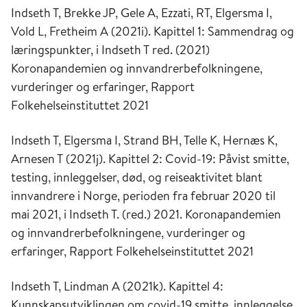
Indseth T, Brekke JP, Gele A, Ezzati, RT, Elgersma I,
Vold L, Fretheim A (2021i). Kapittel 1: Sammendrag og
læringspunkter, i Indseth T red. (2021)
Koronapandemien og innvandrerbefolkningene,
vurderinger og erfaringer, Rapport
Folkehelseinstituttet 2021
Indseth T, Elgersma I, Strand BH, Telle K, Hernæs K,
Arnesen T (2021j). Kapittel 2: Covid-19: Påvist smitte,
testing, innleggelser, død, og reiseaktivitet blant
innvandrere i Norge, perioden fra februar 2020 til
mai 2021, i Indseth T. (red.) 2021. Koronapandemien
og innvandrerbefolkningene, vurderinger og
erfaringer, Rapport Folkehelseinstituttet 2021
Indseth T, Lindman A (2021k).
Kapittel 4:
Kunnskapsutviklingen om covid-19 smitte, innleggelse,