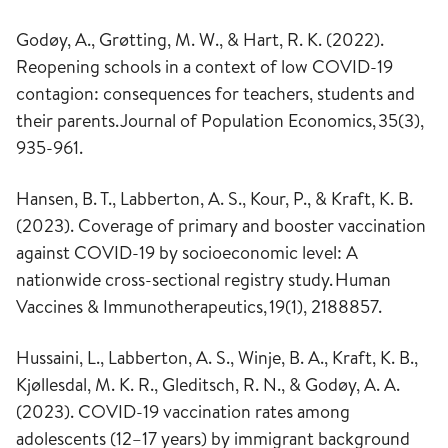
Godøy, A., Grøtting, M. W., & Hart, R. K. (2022).
Reopening schools in a context of low COVID-19
contagion: consequences for teachers, students and
their parents.
Journal of Population Economics
,
35
(3),
935-961.
Hansen, B. T., Labberton, A. S., Kour, P., & Kraft, K. B.
(2023). Coverage of primary and booster vaccination
against COVID-19 by socioeconomic level: A
nationwide cross-sectional registry study.
Human
Vaccines & Immunotherapeutics
,
19
(1), 2188857.
Hussaini, L., Labberton, A. S., Winje, B. A., Kraft, K. B.,
Kjøllesdal, M. K. R., Gleditsch, R. N., & Godøy, A. A.
(2023). COVID-19 vaccination rates among
adolescents (12–17 years) by immigrant background