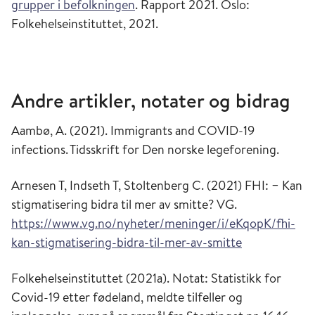
grupper i befolkningen
. Rapport 2021. Oslo:
Folkehelseinstituttet, 2021.
Andre artikler
, notater
og bidrag
Aambø, A. (2021). Immigrants and COVID-19
infections.
Tidsskrift for Den norske legeforening
.
Arnesen T, Indseth T, Stoltenberg C. (2021) FHI: − Kan
stigmatisering bidra til mer av smitte?
VG.
https://www.vg.no/nyheter/meninger/i/eKqopK/fhi-
kan-stigmatisering-bidra-til-mer-av-smitte
Folkehelseinstituttet (2021a).
Notat: Statistikk for
Covid-19 etter fødeland, meldte tilfeller og