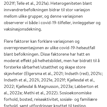
2021f; Telle et al., 2021a). Heterogeniteten blant
innvandrerbefolkningen bidrar til stor variasjon
mellom ulike grupper, og denne variasjonen
observerer vi både i covid-19-tilfeller, innleggelser og
vaksinasjonsdekning.
Flere faktorer kan forklare variasjonen og
overrepresentasjonen av ulike covid-19-helseutfall
blant befolkningen. Disse faktorene har hatt en
moderat effekt på helhetsbildet, men har bidratt til å
forsterke sårbarhet/utsatthet og skape store
skjevheter (Elgersma et al., 2021; Indseth (red), 2021c;
Indseth et al., 2021i, 2021e, 2021f; Kjøllesdal et al.,
2022; Kjøllesdal & Magnusson, 2023a; Labberton et
al., 2022a; Methi et al., 2022). Sosioøkonomiske
forhold, bosted, reiseaktivitet, sosiale- og familiære
forhold, samt utfordringer knyttet til testing,