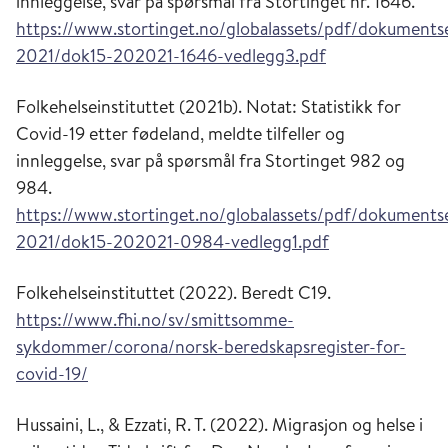
innleggelse, svar på spørsmål fra Stortinget nr. 1646
.
https://www.stortinget.no/globalassets/pdf/dokument
2021/dok15-202021-1646-vedlegg3.pdf
Folkehelseinstituttet (2021b).
Notat: Statistikk for
Covid-19 etter fødeland, meldte tilfeller og
innleggelse, svar på spørsmål fra Stortinget 982 og
984
.
https://www.stortinget.no/globalassets/pdf/dokument
2021/dok15-202021-0984-vedlegg1.pdf
Folkehelseinstituttet (2022). Beredt C19.
https://www.fhi.no/sv/smittsomme-
sykdommer/corona/norsk-beredskapsr
e
gister-for-
covid-19/
Hussaini, L., & Ezzati, R. T. (2022).
Migrasjon og helse i