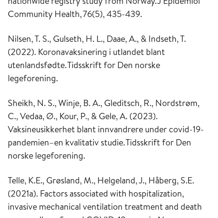
nationwide registry study from Norway.
J Epidemiol
Community Health
,
76
(5), 435-439.
Nilsen, T. S., Gulseth, H. L., Daae, A., & Indseth, T.
(2022).
Koronavaksinering i utlandet blant
utenlandsfødte.
Tidsskrift for Den norske
legeforening
.
Sheikh, N. S., Winje, B. A., Gleditsch, R., Nordstrøm,
C., Vedaa, Ø., Kour, P., & Gele, A. (2023).
Vaksineusikkerhet blant innvandrere under covid-19-
pandemien–en kvalitativ studie.
Tidsskrift for Den
norske legeforening
.
Telle, K.E., Grøsland, M., Helgeland, J., Håberg, S.E.
(2021a).
Factors associated with hospitalization,
invasive mechanical ventilation treatment and death