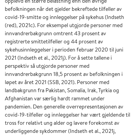
opplevd en større belastning enn den øvrige
befolkningen når det gjelder bekreftede tilfeller av
covid-19-smitte og innleggelser på sykehus (Indseth
(red), 2021c). For eksempel utgjorde personer med
innvandrerbakgrunn omtrent 43 prosent av
registrerte smittetilfeller og 44 prosent av
sykehusinnleggelser i perioden februar 2020 til juni
2021 (Indseth et al., 2021j). For å sette tallene i
perspektiv så utgjorde personer med
innvandrerbakgrunn 18,5 prosent av befolkningen i
løpet av året 2021 (SSB, 2021). Personer med
landbakgrunn fra Pakistan, Somalia, Irak, Tyrkia og
Afghanistan var særlig hardt rammet under
pandemien. Den generelle overrepresentasjonen av
covid-19-tilfeller og innleggelser har vært gjeldende til
tross for relativt ung alder og lavere forekomst av
underliggende sykdommer (Indseth et al., 2021j,