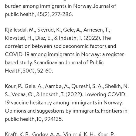
burden among immigrants in Norway.
Journal of
public health
,
45
(2), 277-286.
Kjøllesdal, M., Skyrud, K., Gele, A., Arnesen, T.,
Kløvstad, H., Diaz, E., & Indseth, T. (2022).
The
correlation between socioeconomic factors and
COVID-19 among immigrants in Norway: a register-
based study.
Scandinavian Journal of Public
Health
,
50
(1), 52-60.
Kour, P., Gele, A., Aambø, A., Qureshi, S. A., Sheikh, N.
S., Vedaa, Ø., & Indseth, T. (2022). Lowering COVID-
19 vaccine hesitancy among immigrants in Norway:
Opinions and suggestions by immigrants.
Frontiers in
public health
,
10
, 994125.
Kraft, K. B., Godøy, A. A., Vinjerui, K. H., Kour, P.,