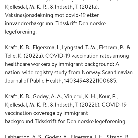
Kjøllesdal, M. K. R., & Indseth, T. (2021a).
Vaksinasjonsdekning mot covid-19 etter
innvandrerbakgrunn.
Tidsskrift Den norske
legeforening
.
Kraft, K. B., Elgersma, I., Lyngstad, T. M., Elstrøm, P., &
Telle, K. (2022a).
COVID-19 vaccination rates among
healthcare workers by immigrant background: A
nation-wide registry study from Norway.
Scandinavian
Journal of Public Health
, 14034948221100685.
Kraft, K. B., Godøy, A. A., Vinjerui, K. H., Kour, P.,
Kjøllesdal, M. K. R., & Indseth, T. (2022b). COVID-19
vaccination coverage by immigrant
background.
Tidsskrift for Den norske legeforening
.
Labberton, A. S., Godøy, A., Elgersma, I. H., Strand, B.