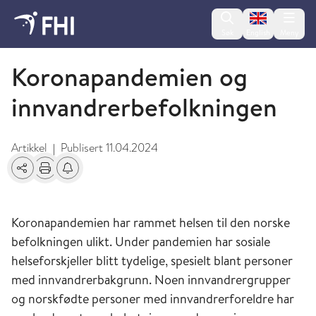
Change lan
Søk
English
Meny
Migrasjonshelse
Koronapandemien og
innvandrerbefolkningen
Artikkel
Publisert
11.04.2024
|
Del
Skriv ut
Få varsel om endringer
Koronapandemien har rammet helsen til den norske
befolkningen ulikt. Under pandemien har sosiale
helseforskjeller blitt tydelige, spesielt blant personer
med innvandrerbakgrunn. Noen innvandrergrupper
og norskfødte personer med innvandrerforeldre har