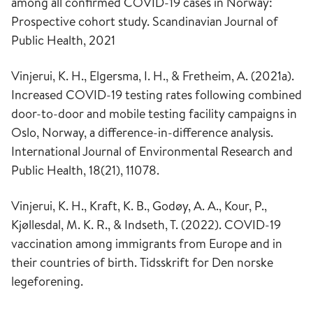
among all confirmed COVID-19 cases in Norway:
Prospective cohort study. Scandinavian Journal of
Public Health, 2021
Vinjerui, K. H., Elgersma, I. H., & Fretheim, A. (2021a).
Increased COVID-19 testing rates following combined
door-to-door and mobile testing facility campaigns in
Oslo, Norway, a difference-in-difference analysis.
International Journal of Environmental Research and
Public Health
,
18
(21), 11078.
Vinjerui, K. H., Kraft, K. B., Godøy, A. A., Kour, P.,
Kjøllesdal, M. K. R., & Indseth, T. (2022). COVID-19
vaccination among immigrants from Europe and in
their countries of birth.
Tidsskrift for Den norske
legeforening.