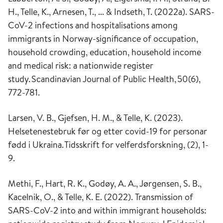
H., Telle, K., Arnesen, T., ... & Indseth, T. (2022a). SARS-
CoV-2 infections and hospitalisations among
immigrants in Norway-significance of occupation,
household crowding, education, household income
and medical risk: a nationwide register
study.
Scandinavian Journal of Public Health
,
50
(6),
772-781.
Larsen, V. B., Gjefsen, H. M., & Telle, K. (2023).
Helsetenestebruk før og etter covid-19 for personar
fødd i Ukraina.
Tidsskrift for velferdsforskning
, (2), 1-
9.
Methi, F., Hart, R. K., Godøy, A. A., Jørgensen, S. B.,
Kacelnik, O., & Telle, K. E. (2022).
Transmission of
SARS-CoV-2 into and within immigrant households: