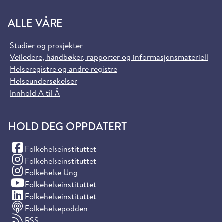
ALLE VÅRE
Studier og prosjekter
Veiledere, håndbøker, rapporter og informasjonsmateriell
Helseregistre og andre registre
Helseundersøkelser
Innhold A til Å
HOLD DEG OPPDATERT
(Facebook)
Folkehelseinstituttet
(Instagram)
Folkehelseinstituttet
(Instagram)
Folkehelse Ung
(YouTube)
Folkehelseinstituttet
(LinkedIn)
Folkehelseinstituttet
Folkehelsepodden
RSS