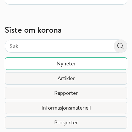
Siste om korona
Søk på valgt sidetype i tema / område
Søk på valgt sidetype i tema / område
Søk
Nyheter
Artikler
Rapporter
Informasjonsmateriell
Prosjekter