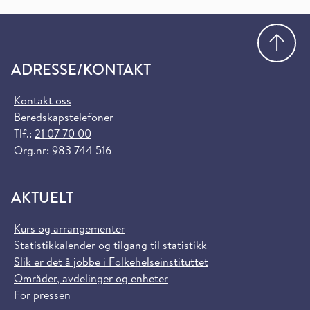
Gå
ADRESSE/KONTAKT
Kontakt oss
Beredskapstelefoner
Tlf.:
21 07 70 00
Org.nr: 983 744 516
AKTUELT
Kurs og arrangementer
Statistikkalender og tilgang til statistikk
Slik er det å jobbe i Folkehelseinstituttet
Områder, avdelinger og enheter
For pressen