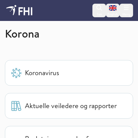
Change lan
Søk
English
Meny
Smittsomme sykdommer
Korona
Koronavirus
Aktuelle veiledere og rapporter