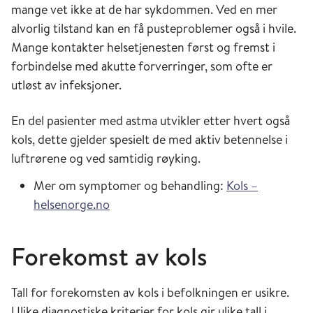
mange vet ikke at de har sykdommen. Ved en mer
alvorlig tilstand kan en få pusteproblemer også i hvile.
Mange kontakter helsetjenesten først og fremst i
forbindelse med akutte forverringer, som ofte er
utløst av infeksjoner.
En del pasienter med astma utvikler etter hvert også
kols, dette gjelder spesielt de med aktiv betennelse i
luftrørene og ved samtidig røyking.
Mer om symptomer og behandling:
Kols –
helsenorge.no
Forekomst av kols
Tall for forekomsten av kols i befolkningen er usikre.
Ulike diagnostiske kriterier for kols gir ulike tall i