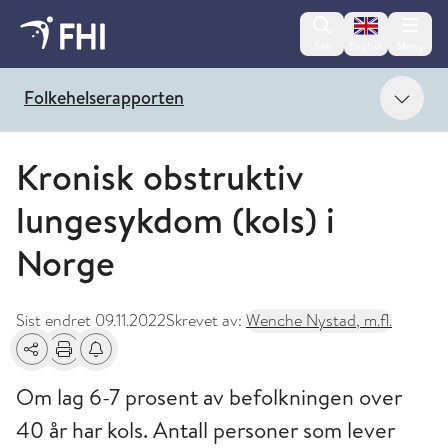
Change lan
Søk
English
Meny
Vis 
Folkehelserapporten
Kronisk obstruktiv
lungesykdom (kols) i
Norge
Sist endret
09.11.2022
Skrevet av:
Wenche Nystad, m.fl.
Del
Skriv ut
Få varsel om endringer
Om lag 6-7 prosent av befolkningen over
40 år har kols. Antall personer som lever