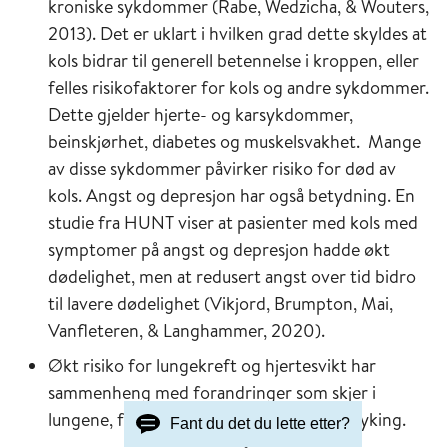
kroniske sykdommer (Rabe, Wedzicha, & Wouters,
2013). Det er uklart i hvilken grad dette skyldes at
kols bidrar til generell betennelse i kroppen, eller
felles risikofaktorer for kols og andre sykdommer.
Dette gjelder hjerte- og karsykdommer,
beinskjørhet, diabetes og muskelsvakhet. Mange
av disse sykdommer påvirker risiko for død av
kols. Angst og depresjon har også betydning. En
studie fra HUNT viser at pasienter med kols med
symptomer på angst og depresjon hadde økt
dødelighet, men at redusert angst over tid bidro
til lavere dødelighet (Vikjord, Brumpton, Mai,
Vanfleteren, & Langhammer, 2020).
Økt risiko for lungekreft og hjertesvikt har
sammenheng med forandringer som skjer i
lungene, felles risikofaktor for disse er røyking.
Fant du det du lette etter?