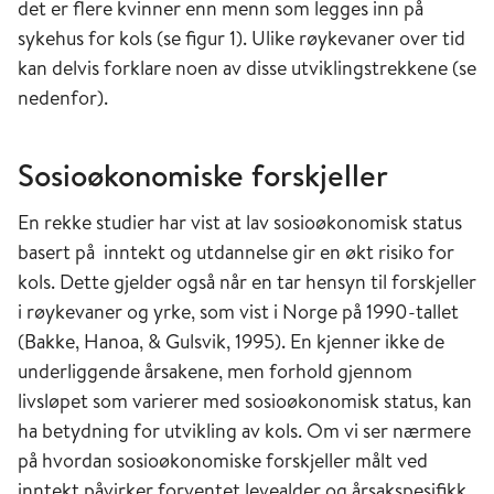
det er flere kvinner enn menn som legges inn på
sykehus for kols (se figur 1). Ulike røykevaner over tid
kan delvis forklare noen av disse utviklingstrekkene (se
nedenfor).
Sosioøkonomiske forskjeller
En rekke studier har vist at lav sosioøkonomisk status
basert på inntekt og utdannelse gir en økt risiko for
kols. Dette gjelder også når en tar hensyn til forskjeller
i røykevaner og yrke, som vist i Norge på 1990-tallet
(Bakke, Hanoa, & Gulsvik, 1995). En kjenner ikke de
underliggende årsakene, men forhold gjennom
livsløpet som varierer med sosioøkonomisk status, kan
ha betydning for utvikling av kols. Om vi ser nærmere
på hvordan sosioøkonomiske forskjeller målt ved
inntekt påvirker forventet levealder og årsakspesifikk