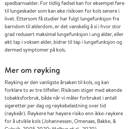
spedbarnsalder. For tidlig fødsel kan for eksempel føre
til lungeskader som kan øke risikoen for kols senere i
livet. Ettersom få studier har fulgt lungefunksjon fra
barndom til alderdom, er det vanskelig å si i hvor stor
grad redusert maksimal lungefunksjon i ung alder, eller
økt tap i voksen alder, bidrar til tap i lungefunksjon og
dermed symptomer på kols.
Mer om røyking
Røyking er den vanligste årsaken til kols, og kan
forklare to av tre tilfeller. Risikoen stiger med økende
tobakksforbruk, både når vi måler forbruket i antall
sigaretter per dag og røykebelastning over tid
(røykeår). Røykere har høyere risiko enn ikke-røykere
for å utvikle kols (Johannessen, Omenaas, Bakke, &
Gulsvik, 2005 2020; Melbye et al., 2020).