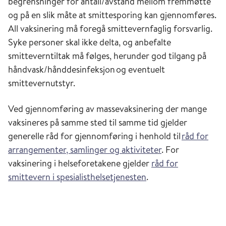
begrensninger for antall/avstand mellom fremmøtte
og på en slik måte at smittesporing kan gjennomføres.
All vaksinering må foregå smittevernfaglig forsvarlig.
Syke personer skal ikke delta, og anbefalte
smitteverntiltak må følges, herunder god tilgang på
håndvask/hånddesinfeksjon og eventuelt
smittevernutstyr.
Ved gjennomføring av massevaksinering der mange
vaksineres på samme sted til samme tid gjelder
generelle råd for gjennomføring i henhold
til
råd for
arrangementer, samlinger og aktiviteter
.
For
vaksinering i helseforetakene
gjelder
råd for
smittevern i spesialisthelsetjenesten
.