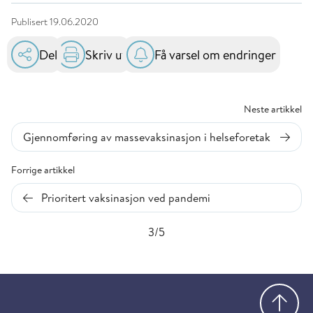
Publisert
19.06.2020
Del
Skriv ut
Få varsel om endringer
Neste artikkel
Gjennomføring av massevaksinasjon i helseforetak
Forrige artikkel
Prioritert vaksinasjon ved pandemi
3/5
Gå