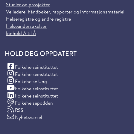
Studier og prosjekter
Veiledere, håndbøker, rapporter og informasjonsmateriell
Helseregistre og andre registre
Helseundersøkelser
Innhold A til Å
HOLD DEG OPPDATERT
(Facebook)
Folkehelseinstituttet
(Instagram)
Folkehelseinstituttet
(Instagram)
Folkehelse Ung
(YouTube)
Folkehelseinstituttet
(LinkedIn)
Folkehelseinstituttet
Folkehelsepodden
RSS
Nyhetsvarsel