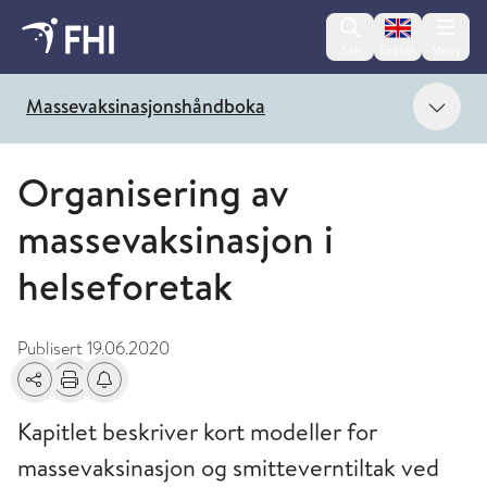
Change lan
Søk
English
Meny
Vis 
Massevaksinasjonshåndboka
Organisering av
massevaksinasjon i
helseforetak
Publisert
19.06.2020
Del
Skriv ut
Få varsel om endringer
Kapitlet beskriver kort modeller for
massevaksinasjon og smitteverntiltak ved