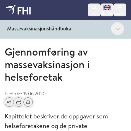
Change lan
Søk
English
Meny
Vis 
Massevaksinasjonshåndboka
Gjennomføring av
massevaksinasjon i
helseforetak
Publisert
19.06.2020
Del
Skriv ut
Få varsel om endringer
Kapittelet beskriver de oppgaver som
helseforetakene og de private