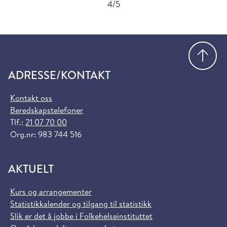
4/5
Gå
ADRESSE/KONTAKT
Kontakt oss
Beredskapstelefoner
Tlf.:
21 07 70 00
Org.nr: 983 744 516
AKTUELT
Kurs og arrangementer
Statistikkalender og tilgang til statistikk
Slik er det å jobbe i Folkehelseinstituttet