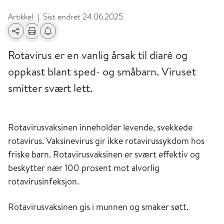
Artikkel
Sist endret
24.06.2025
|
Del
Skriv ut
Få varsel om endringer
Rotavirus er en vanlig årsak til diaré og
oppkast blant sped- og småbarn. Viruset
smitter svært lett.
Rotavirusvaksinen inneholder levende, svekkede
rotavirus. Vaksinevirus gir ikke rotavirussykdom hos
friske barn. Rotavirusvaksinen er svært effektiv og
beskytter nær 100 prosent mot alvorlig
rotavirusinfeksjon.
Rotavirusvaksinen gis i munnen og smaker søtt.