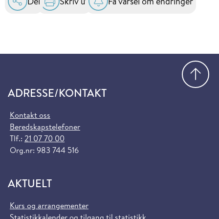
Del
Skriv ut
Få varsel om endringer
Gå
ADRESSE/KONTAKT
Kontakt oss
Beredskapstelefoner
Tlf.:
21 07 70 00
Org.nr: 983 744 516
AKTUELT
Kurs og arrangementer
Statistikkalender og tilgang til statistikk