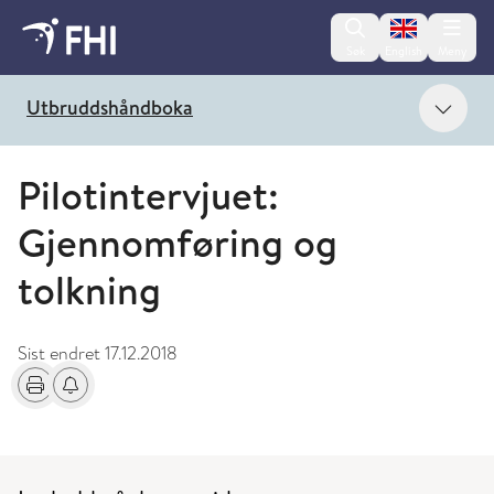
Change lan
Søk
English
Meny
Vis 
Utbruddshåndboka
Pilotintervjuet:
Gjennomføring og
tolkning
Sist endret
17.12.2018
Skriv ut
Få varsel om endringer