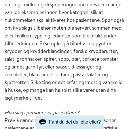
næringsmidler og eksponeringer, men nevner mange
vanlige eksempler innen hver kategori, slik at
hukommelsen skal aktiveres hos pasientene. Spør også
om hva slags tilbehør maten ble servert sammen med,
eller hvilken type ingredienser som ble brukt under
tilberedningen. Eksempler på tilbehør og pynt er
krydder og krydderblandinger, ferske krydderurter,
salat, grønnsaker, spirer, sopp, bær, tørkete tomater
og annet garnityr, eller sauser, dressinger og
remulader, blant annet til taco, pasta, salater og
kjøttretter. Slike ting er det erfaringsmessig vanskelig
å huske, og mange kan ha spist slike varer uten å ha
lagt merke til det.
Hva slags personer er pasientene?
Prøv å danne deg et inntrykk av hva slags personer
Fant du det du lette etter?
pasientene er. Er det noen påfallende demografiske