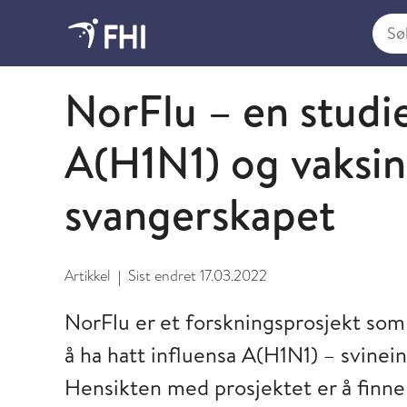
Søk i
NorFlu-studien
NorFlu – en studi
A(H1N1) og vaksin
svangerskapet
Artikkel
Sist endret
17.03.2022
|
NorFlu er et forskningsprosjekt so
å ha hatt influensa A(H1N1) – svinei
Hensikten med prosjektet er å finne