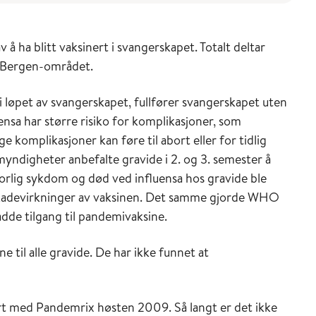
 ha blitt vaksinert i svangerskapet. Totalt deltar
 Bergen-området.
i løpet av svangerskapet, fullfører svangerskapet uten
ensa har større risiko for komplikasjoner, som
e komplikasjoner kan føre til abort eller for tidlig
yndigheter anbefalte gravide i 2. og 3. semester å
vorlig sykdom og død ved influensa hos gravide ble
 skadevirkninger av vaksinen. Det samme gjorde WHO
dde tilgang til pandemivaksine.
ne til alle gravide. De har ikke funnet at
rt med Pandemrix høsten 2009. Så langt er det ikke