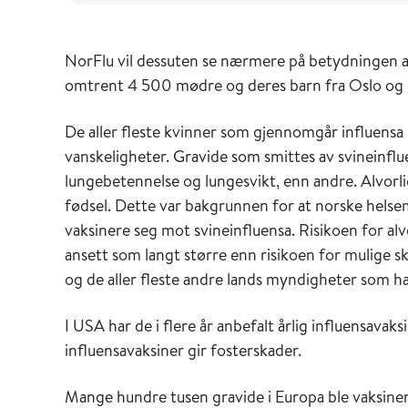
NorFlu vil dessuten se nærmere på betydningen av å
omtrent 4 500 mødre og deres barn fra Oslo og
De aller fleste kvinner som gjennomgår influensa 
vanskeligheter. Gravide som smittes av svineinflu
lungebetennelse og lungesvikt, enn andre. Alvorlig
fødsel. Dette var bakgrunnen for at norske helsem
vaksinere seg mot svineinfluensa. Risikoen for al
ansett som langt større enn risikoen for mulige
og de aller fleste andre lands myndigheter som ha
I USA har de i flere år anbefalt årlig influensavaksi
influensavaksiner gir fosterskader.
Mange hundre tusen gravide i Europa ble vaksine