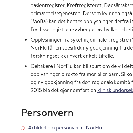
pasientregister, Kreftregisteret, Dødsårsaksr
primærhelsetjenesten. Dersom kvinnen også 
(MoBa) kan det hentes opplysninger derfra i t
fra disse registrene avhenger av hvilke helseti
Opplysninger fra sykehusjournaler, registre i 
NorFlu får en spesifikk ny godkjenning fra de
forskningsetikk i hvert enkelt tilfelle.
Deltakere i NorFlu kan bli spurt om de vil de
opplysninger direkte fra mor eller barn. Slike
og ny godkjenning fra den regionale komité f
2015 ble det gjennomført en
klinisk undersø
Personvern
Artikkel om personvern i NorFlu