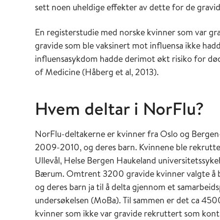
sett noen uheldige effekter av dette for de gravid
En registerstudie med norske kvinner som var gr
gravide som ble vaksinert mot influensa ikke hadd
influensasykdom hadde derimot økt risiko for død
of Medicine (Håberg et al, 2013).
Hvem deltar i NorFlu?
NorFlu-deltakerne er kvinner fra Oslo og Berge
2009-2010, og deres barn. Kvinnene ble rekrutter
Ullevål, Helse Bergen Haukeland universitetssyk
Bærum. Omtrent 3200 gravide kvinner valgte å bli
og deres barn ja til å delta gjennom et samarbe
undersøkelsen (MoBa). Til sammen er det ca 4500
kvinner som ikke var gravide rekruttert som kontr