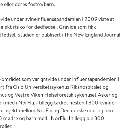
e eller deres fostre/barn.
avide under svineinfluensapandemien i 2009 viste at
e økt risiko for dødfødsel. Gravide som fikk
fødsel. Studien er publisert i The New England Journal
n-området som var gravide under influensapandemien i
t fra Oslo Universitetssykehus Rikshospitalet og
ehus og Vestre Viken Helseforetak sykehuset Asker og
 med i NorFlu. I tillegg takket nesten 1 300 kvinner
idsprosjekt mellom NorFlu og Den norske mor og barn
 mødre og barn med i NorFlu. I tillegg ble 300
oller.