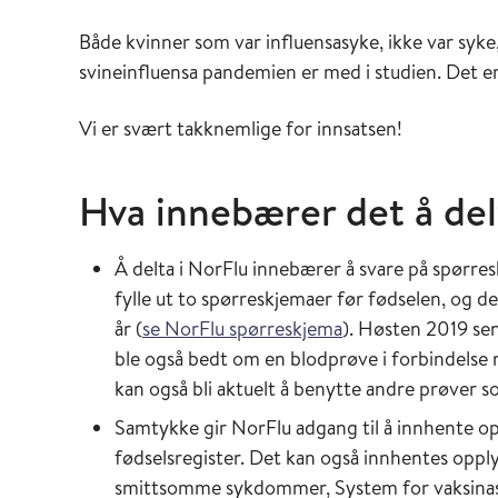
Både kvinner som var influensasyke, ikke var syke
svineinfluensa pandemien er med i studien. Det er f
Vi er svært takknemlige for innsatsen!
Hva innebærer det å del
Å delta i NorFlu innebærer å svare på spørre
fylle ut to spørreskjemaer før fødselen, og d
år (
se NorFlu spørreskjema
). Høsten 2019 sen
ble også bedt om en blodprøve i forbindelse 
kan også bli aktuelt å benytte andre prøver so
Samtykke gir NorFlu adgang til å innhente o
fødselsregister. Det kan også innhentes oppl
smittsomme sykdommer, System for vaksinasjo