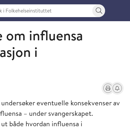
 Folkehelseinstituttet
Søkeknapp
e om influensa
asjon i
Skriv ut
Få varse
m undersøker eventuelle konsekvenser av
nfluensa – under svangerskapet.
 ut både hvordan influensa i