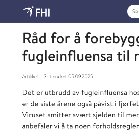
Søk i
Fugleinfluensa
Råd for å forebyg
fugleinfluensa ti
Artikkel
Sist endret
05.09.2025
|
Det er utbrudd av fugleinfluensa hos
er de siste årene også påvist i fjørfe
Viruset smitter svært sjelden til m
anbefaler vi å ta noen forholdsregler