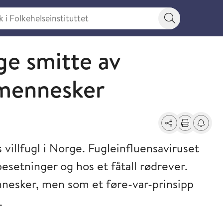
 Folkehelseinstituttet
Søkeknapp
ge smitte av
l mennesker
Del
Skriv ut
Få varse
 villfugl i Norge. Fugleinfluensaviruset
besetninger og hos et fåtall rødrever.
ennesker, men som et føre-var-prinsipp
.