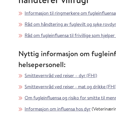
Informasjon til ringmerkere om fugleinfluensa
Råd om håndtering av fuglevilt og syke rovdy
Råd om fugleinfluensa til frivillige som hjelper
Nyttig informasjon om fugleinf
helsepersonell:
Smittevernråd ved reiser – dyr (FHI)
Smittevernråd ved reiser - mat og drikke (FHI
Om fugleinfluensa og risiko for smitte til me
Informasjon om influensa hos dyr
(Veterinærin