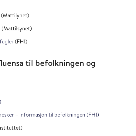
(Mattilynet)
r
(Mattilsynet)
 fugler
(FHI)
luensa til befolkningen og
)
nnesker – informasjon til befolkningen (FHI)
stituttet)