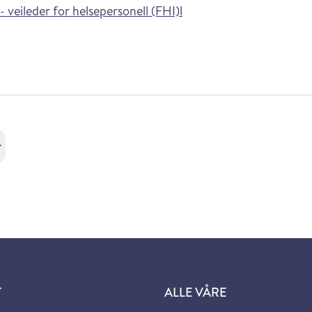
 veileder for helsepersonell (FHI)l
r
T
ALLE VÅRE